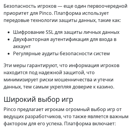
Безопасность игроков — еще один первоочередной
приоритет для Pinco. Платформа использует
передовые технологии защиты данных, такие как:
Шифрование SSL для защиты личных данных
Двухфакторная аутентификация для входа в
аккаунт
Регулярные аудиты безопасности систем
Эти меры гарантируют, что информация игроков
находится под надежной защитой, что
минимизирует риски мошенничества и утечки
данных, тем самым укрепляя доверие к казино.
Широкий выбор игр
Pinco предлагает игрокам огромный выбор игр от
ведущих разработчиков, что также является важным
фактором для его успеха. Платформа включает: