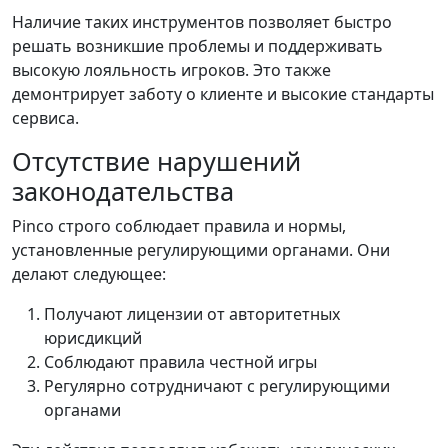
Наличие таких инструментов позволяет быстро
решать возникшие проблемы и поддерживать
высокую лояльность игроков. Это также
демонтрирует заботу о клиенте и высокие стандарты
сервиса.
Отсутствие нарушений
законодательства
Pinco строго соблюдает правила и нормы,
установленные регулирующими органами. Они
делают следующее:
Получают лицензии от авторитетных
юрисдикций
Соблюдают правила честной игры
Регулярно сотрудничают с регулирующими
органами