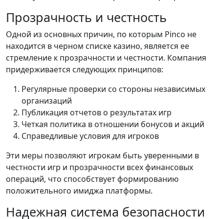
Прозрачность и честность
Одной из основных причин, по которым Pinco не
находится в черном списке казино, является ее
стремление к прозрачности и честности. Компания
придерживается следующих принципов:
Регулярные проверки со стороны независимых
организаций
Публикация отчетов о результатах игр
Четкая политика в отношении бонусов и акций
Справедливые условия для игроков
Эти меры позволяют игрокам быть уверенными в
честности игр и прозрачности всех финансовых
операций, что способствует формированию
положительного имиджа платформы.
Надежная система безопасности