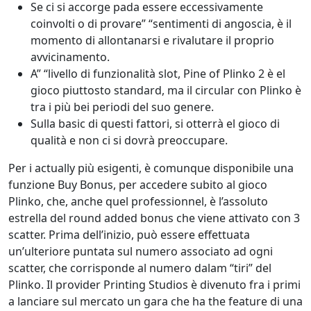
Se ci si accorge pada essere eccessivamente
coinvolti o di provare” “sentimenti di angoscia, è il
momento di allontanarsi e rivalutare il proprio
avvicinamento.
A” “livello di funzionalità slot, Pine of Plinko 2 è el
gioco piuttosto standard, ma il circular con Plinko è
tra i più bei periodi del suo genere.
Sulla basic di questi fattori, si otterrà el gioco di
qualità e non ci si dovrà preoccupare.
Per i actually più esigenti, è comunque disponibile una
funzione Buy Bonus, per accedere subito al gioco
Plinko, che, anche quel professionnel, è l’assoluto
estrella del round added bonus che viene attivato con 3
scatter. Prima dell’inizio, può essere effettuata
un’ulteriore puntata sul numero associato ad ogni
scatter, che corrisponde al numero dalam “tiri” del
Plinko. Il provider Printing Studios è divenuto fra i primi
a lanciare sul mercato un gara che ha the feature di una