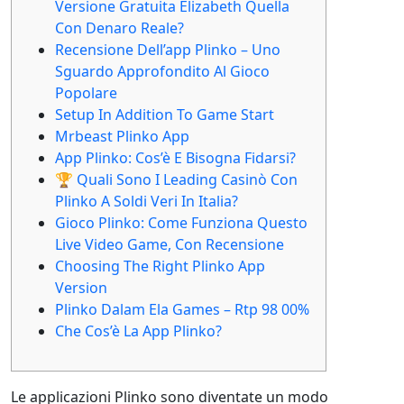
Versione Gratuita Elizabeth Quella
Con Denaro Reale?
Recensione Dell’app Plinko – Uno
Sguardo Approfondito Al Gioco
Popolare
Setup In Addition To Game Start
Mrbeast Plinko App
App Plinko: Cos’è E Bisogna Fidarsi?
🏆 Quali Sono I Leading Casinò Con
Plinko A Soldi Veri In Italia?
Gioco Plinko: Come Funziona Questo
Live Video Game, Con Recensione
Choosing The Right Plinko App
Version
Plinko Dalam Ela Games – Rtp 98 00%
Che Cos’è La App Plinko?
Le applicazioni Plinko sono diventate un modo