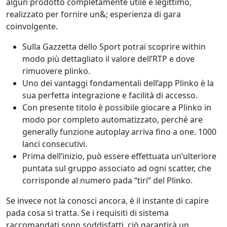
algun prodotto completamente utile e legittimo,
realizzato per fornire un&; esperienza di gara
coinvolgente.
Sulla Gazzetta dello Sport potrai scoprire within
modo più dettagliato il valore dell’RTP e dove
rimuovere plinko.
Uno dei vantaggi fondamentali dell’app Plinko è la
sua perfetta integrazione e facilità di accesso.
Con presente titolo è possibile giocare a Plinko in
modo por completo automatizzato, perché are
generally funzione autoplay arriva fino a one. 1000
lanci consecutivi.
Prima dell’inizio, può essere effettuata un’ulteriore
puntata sul gruppo associato ad ogni scatter, che
corrisponde al numero pada “tiri” del Plinko.
Se invece not la conosci ancora, è il instante di capire
pada cosa si tratta. Se i requisiti di sistema
raccomandati sono soddisfatti, ciò garantirà un