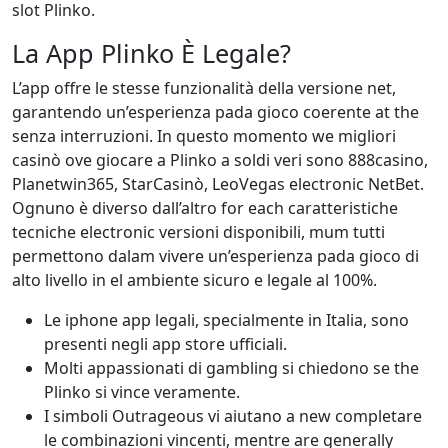
slot Plinko.
La App Plinko È Legale?
L’app offre le stesse funzionalità della versione net,
garantendo un’esperienza pada gioco coerente at the
senza interruzioni. In questo momento we migliori
casinò ove giocare a Plinko a soldi veri sono 888casino,
Planetwin365, StarCasinò, LeoVegas electronic NetBet.
Ognuno è diverso dall’altro for each caratteristiche
tecniche electronic versioni disponibili, mum tutti
permettono dalam vivere un’esperienza pada gioco di
alto livello in el ambiente sicuro e legale al 100%.
Le iphone app legali, specialmente in Italia, sono
presenti negli app store ufficiali.
Molti appassionati di gambling si chiedono se the
Plinko si vince veramente.
I simboli Outrageous vi aiutano a new completare
le combinazioni vincenti, mentre are generally