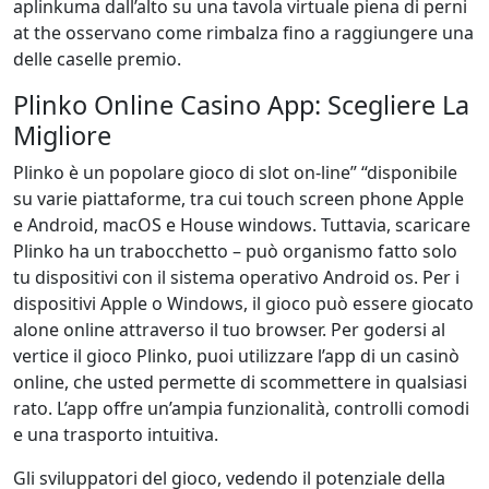
aplinkuma dall’alto su una tavola virtuale piena di perni
at the osservano come rimbalza fino a raggiungere una
delle caselle premio.
Plinko Online Casino App: Scegliere La
Migliore
Plinko è un popolare gioco di slot on-line” “disponibile
su varie piattaforme, tra cui touch screen phone Apple
e Android, macOS e House windows. Tuttavia, scaricare
Plinko ha un trabocchetto – può organismo fatto solo
tu dispositivi con il sistema operativo Android os. Per i
dispositivi Apple o Windows, il gioco può essere giocato
alone online attraverso il tuo browser. Per godersi al
vertice il gioco Plinko, puoi utilizzare l’app di un casinò
online, che usted permette di scommettere in qualsiasi
rato. L’app offre un’ampia funzionalità, controlli comodi
e una trasporto intuitiva.
Gli sviluppatori del gioco, vedendo il potenziale della