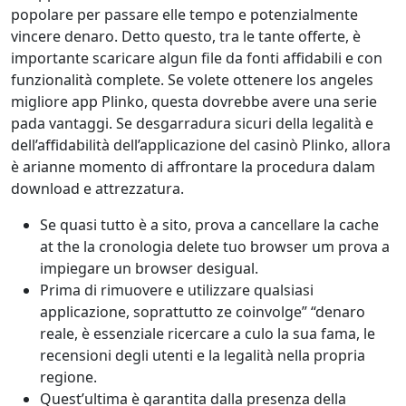
popolare per passare elle tempo e potenzialmente
vincere denaro. Detto questo, tra le tante offerte, è
importante scaricare algun file da fonti affidabili e con
funzionalità complete. Se volete ottenere los angeles
migliore app Plinko, questa dovrebbe avere una serie
pada vantaggi. Se desgarradura sicuri della legalità e
dell’affidabilità dell’applicazione del casinò Plinko, allora
è arianne momento di affrontare la procedura dalam
download e attrezzatura.
Se quasi tutto è a sito, prova a cancellare la cache
at the la cronologia delete tuo browser um prova a
impiegare un browser desigual.
Prima di rimuovere e utilizzare qualsiasi
applicazione, soprattutto ze coinvolge” “denaro
reale, è essenziale ricercare a culo la sua fama, le
recensioni degli utenti e la legalità nella propria
regione.
Quest’ultima è garantita dalla presenza della