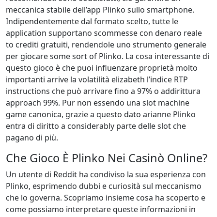
meccanica stabile dell’app Plinko sullo smartphone.
Indipendentemente dal formato scelto, tutte le
application supportano scommesse con denaro reale
to crediti gratuiti, rendendole uno strumento generale
per giocare some sort of Plinko. La cosa interessante di
questo gioco è che puoi influenzare proprietà molto
importanti arrive la volatilità elizabeth l’indice RTP
instructions che può arrivare fino a 97% o addirittura
approach 99%. Pur non essendo una slot machine
game canonica, grazie a questo dato arianne Plinko
entra di diritto a considerably parte delle slot che
pagano di più.
Che Gioco È Plinko Nei Casinò Online?
Un utente di Reddit ha condiviso la sua esperienza con
Plinko, esprimendo dubbi e curiosità sul meccanismo
che lo governa. Scopriamo insieme cosa ha scoperto e
come possiamo interpretare queste informazioni in