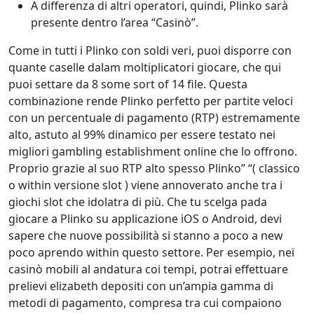
A differenza di altri operatori, quindi, Plinko sarà
presente dentro l’area “Casinò”.
Come in tutti i Plinko con soldi veri, puoi disporre con
quante caselle dalam moltiplicatori giocare, che qui
puoi settare da 8 some sort of 14 file. Questa
combinazione rende Plinko perfetto per partite veloci
con un percentuale di pagamento (RTP) estremamente
alto, astuto al 99% dinamico per essere testato nei
migliori gambling establishment online che lo offrono.
Proprio grazie al suo RTP alto spesso Plinko” “( classico
o within versione slot ) viene annoverato anche tra i
giochi slot che idolatra di più. Che tu scelga pada
giocare a Plinko su applicazione iOS o Android, devi
sapere che nuove possibilità si stanno a poco a new
poco aprendo within questo settore. Per esempio, nei
casinò mobili al andatura coi tempi, potrai effettuare
prelievi elizabeth depositi con un’ampia gamma di
metodi di pagamento, compresa tra cui compaiono