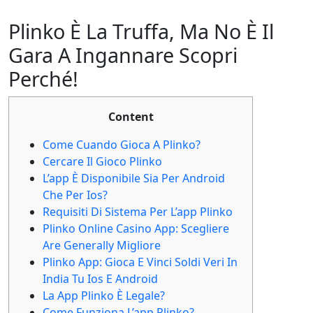
Plinko È La Truffa, Ma No È Il
Gara A Ingannare Scopri
Perché!
Content
Come Cuando Gioca A Plinko?
Cercare Il Gioco Plinko
L’app È Disponibile Sia Per Android
Che Per Ios?
Requisiti Di Sistema Per L’app Plinko
Plinko Online Casino App: Scegliere
Are Generally Migliore
Plinko App: Gioca E Vinci Soldi Veri In
India Tu Ios E Android
La App Plinko È Legale?
Come Funziona L’app Plinko?