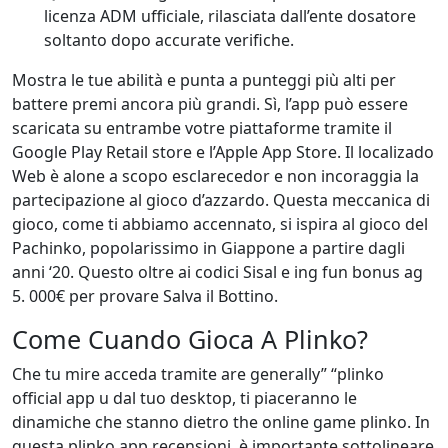
licenza ADM ufficiale, rilasciata dall’ente dosatore
soltanto dopo accurate verifiche.
Mostra le tue abilità e punta a punteggi più alti per
battere premi ancora più grandi. Sì, l’app può essere
scaricata su entrambe votre piattaforme tramite il
Google Play Retail store e l’Apple App Store. Il localizado
Web è alone a scopo esclarecedor e non incoraggia la
partecipazione al gioco d’azzardo. Questa meccanica di
gioco, come ti abbiamo accennato, si ispira al gioco del
Pachinko, popolarissimo in Giappone a partire dagli
anni ‘20. Questo oltre ai codici Sisal e ing fun bonus ag
5. 000€ per provare Salva il Bottino.
Come Cuando Gioca A Plinko?
Che tu mire acceda tramite are generally” “plinko
official app u dal tuo desktop, ti piaceranno le
dinamiche che stanno dietro the online game plinko. In
questa plinko app recensioni, è importante sottolineare