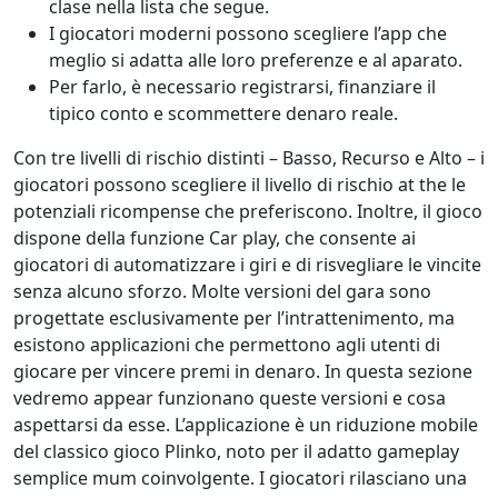
clase nella lista che segue.
I giocatori moderni possono scegliere l’app che
meglio si adatta alle loro preferenze e al aparato.
Per farlo, è necessario registrarsi, finanziare il
tipico conto e scommettere denaro reale.
Con tre livelli di rischio distinti – Basso, Recurso e Alto – i
giocatori possono scegliere il livello di rischio at the le
potenziali ricompense che preferiscono. Inoltre, il gioco
dispone della funzione Car play, che consente ai
giocatori di automatizzare i giri e di risvegliare le vincite
senza alcuno sforzo. Molte versioni del gara sono
progettate esclusivamente per l’intrattenimento, ma
esistono applicazioni che permettono agli utenti di
giocare per vincere premi in denaro. In questa sezione
vedremo appear funzionano queste versioni e cosa
aspettarsi da esse. L’applicazione è un riduzione mobile
del classico gioco Plinko, noto per il adatto gameplay
semplice mum coinvolgente. I giocatori rilasciano una