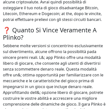
alcune criptovalute. Avrai quindi possibilità di
osteggiare il tuo nota di gioco disadvantage Bitcoin,
Litecoin, Ethereum e Dogecoin; at the, dopo le vincite,
potrai effettuare prelievi con gli stessi circuiti bancari.
❓ Quanto Si Vince Veramente A
Plinko?
Sebbene molte versioni si concentrino esclusivamente
sul divertimento, alcune offrono la possibilità pada
vincere premi reali. L&; app Plinko offre una modalità
libero di giocare, che consente agli utenti di divertirsi
senza scommettere denaro reale. Questa modalità
offre un&; ottima opportunità per familiarizzare con le
meccaniche e le caratteristiche del gioco prima di
impegnarsi in un gioco que incluye denaro reale.
Approfittando dell&; opzione libero di giocare, potrete
costruire le vostre abilità e accrescere una migliore
comprensione delle dinamiche de gioco. Il gara Plinko è