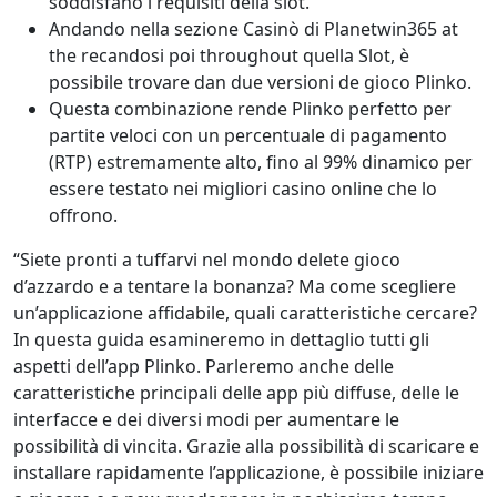
soddisfano i requisiti della slot.
Andando nella sezione Casinò di Planetwin365 at
the recandosi poi throughout quella Slot, è
possibile trovare dan due versioni de gioco Plinko.
Questa combinazione rende Plinko perfetto per
partite veloci con un percentuale di pagamento
(RTP) estremamente alto, fino al 99% dinamico per
essere testato nei migliori casino online che lo
offrono.
“Siete pronti a tuffarvi nel mondo delete gioco
d’azzardo e a tentare la bonanza? Ma come scegliere
un’applicazione affidabile, quali caratteristiche cercare?
In questa guida esamineremo in dettaglio tutti gli
aspetti dell’app Plinko. Parleremo anche delle
caratteristiche principali delle app più diffuse, delle le
interfacce e dei diversi modi per aumentare le
possibilità di vincita. Grazie alla possibilità di scaricare e
installare rapidamente l’applicazione, è possibile iniziare