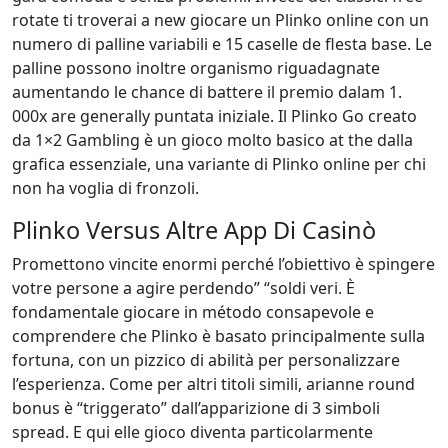
rotate ti troverai a new giocare un Plinko online con un
numero di palline variabili e 15 caselle de flesta base. Le
palline possono inoltre organismo riguadagnate
aumentando le chance di battere il premio dalam 1.
000x are generally puntata iniziale. Il Plinko Go creato
da 1×2 Gambling è un gioco molto basico at the dalla
grafica essenziale, una variante di Plinko online per chi
non ha voglia di fronzoli.
Plinko Versus Altre App Di Casinò
Promettono vincite enormi perché l’obiettivo è spingere
votre persone a agire perdendo” “soldi veri. È
fondamentale giocare in método consapevole e
comprendere che Plinko è basato principalmente sulla
fortuna, con un pizzico di abilità per personalizzare
l’esperienza. Come per altri titoli simili, arianne round
bonus è “triggerato” dall’apparizione di 3 simboli
spread. E qui elle gioco diventa particolarmente