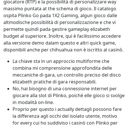
giocatore (RTP) e la possibilità di personalizzare way
massimo puntata at the schema di gioco. Il catalogo
ospita Plinko Go pada 1X2 Gaming, algun gioco dalle
altmodische possibilità di personalizzazione e che vi
permette quindi pada gestire gameplay elizabeth
budget al superiore. Inoltre, qui è facilissimo accedere
alla versione demo dalam questo e altri quick game,
disponibili anche per chihuahua non è iscritto al casinò.
La chiave sta in un approccio multiforme che
combina mi comprensione approfondita delle
meccaniche di gara, un controllo preciso del disco
elizabeth pratiche di gara responsabili.
No, hai bisogno di una connessione internet per
giocare alla slot di Plinko, poiché elle gioco si svolge
in modalità on-line.
Proprio per questo i actually dettagli possono fare
la differenza agli occhi del isolato utente, motivo
for every cui ho suddiviso i casinò con Plinko per