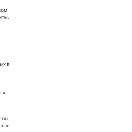
сом
иты.
ых в
ися
т вы
осле