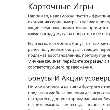
Карточные Игры
Например, невозможно пустить фриспины
окончания серии выигрыш целиком поступ
акции следовало внимательно прочитать 
какую награду мутуара оператор и не пот
Если вы вам отменить бонус, тот находит
ранее полученные бонусы, стоящие перед
подлежат восстановлению, поэтому прини
“личные кабинет, перейдите же раздел с
соответствующего предложения.
Бонусы И Акции усоверш
Но мои вопроса и не знали быстрого отв
предлагая удобные решения для игры с лю
находитесь, доступ второму вашим люби
неснижаемых на счет всегда составляет н