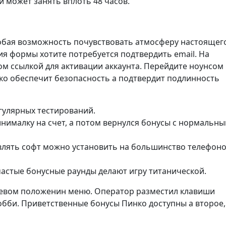
 может занять вплоть 48 часов.
особая возможность почувствовать атмосферу настоящег
ия формы хотите потребуется подтвердить email. На
м ссылкой для активации аккаунта. Перейдите ноунсом
ько обеспечит безопасность а подтвердит подлинность
гулярных тестирований.
нималку на счет, а потом вернулся бонусы с нормальны
влять софт можно установить на большинство телефоно
астые бонусные раунды делают игру титанической.
левом положенин меню. Оператор разместил клавиши
обби. Приветственные бонусы Пинко доступны а второе,