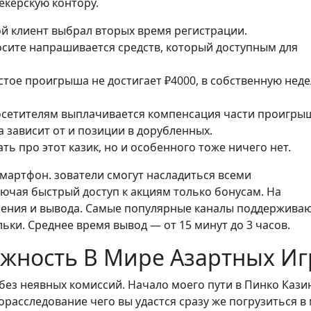
екерскую контору.
ой клиент выбрал вторых время регистрации.
сите напрашивается средств, который доступным для
стое проигрыша не достигает ₽4000, в собственную нед
сетителям выплачивается компенсация части проигры
а зависит от и позиции в дорубленных.
ть про этот казик, но и особенного тоже ничего нет.
мартфон. зователи смогут насладиться всеми
ючая быстрый доступ к акциям только бонусам. На
ения и вывода. Самые популярные каналы поддержива
ьки. Среднее время вывод — от 15 минут до 3 часов.
ежность В Мире Азартных Иг
без неявных комиссий. Начало моего пути в Пинко Кази
расследование чего вы удастся сразу же погрузиться в