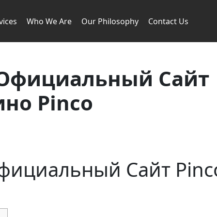
vices
Who We Are
Our Philosophy
Contact Us
 Официальный Сайт
ино Pinco
фициальный Сайт Pinc