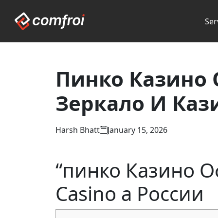
Ser
Пинко Казино
Зеркало И Каз
Harsh Bhatt
January 15, 2026
“пинко Казино О
Casino а России