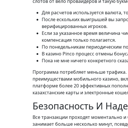
слотов от вело провайдеров и такую букм
Для расчетов используется валюта, т
После ескольких выигрышей вы запро
верифицированных игроков.
Если за указанное время величина чи
компенсация только полагается.
По понедельникам периодическим по
В казино Pinco процесс отмены бонус
Пока не мне ничего конкретного сказа
Программа потребляет меньше трафика. 
преимуществами мобильного казино, вкл
платформе более 20 эффективных пополн
казахстанские карты и электронные кошел
Безопасность И Над
Все транзакции проходят моментально и 
занимает больше несколько минут, псевдо