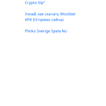
Crypto Vip”
Узнай, как скачать Mostbet
APK КЗ прямо сейчас
Plinko Sverige Spela Nu