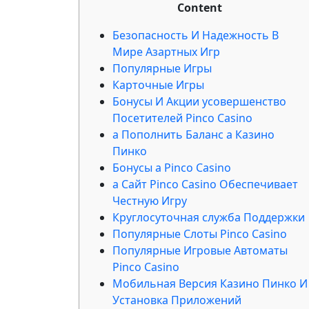
Content
Безопасность И Надежность В
Мире Азартных Игр
Популярные Игры
Карточные Игры
Бонусы И Акции усовершенство
Посетителей Pinco Casino
а Пополнить Баланс а Казино
Пинко
Бонусы а Pinco Casino
а Сайт Pinco Casino Обеспечивает
Честную Игру
Круглосуточная служба Поддержки
Популярные Слоты Pinco Casino
Популярные Игровые Автоматы
Pinco Casino
Мобильная Версия Казино Пинко И
Установка Приложений