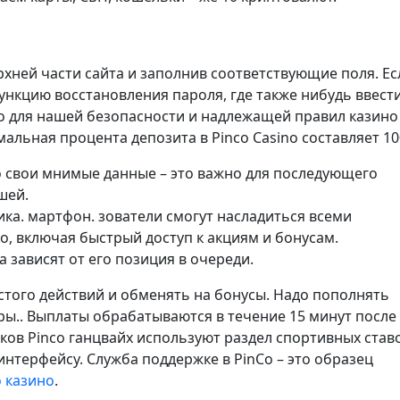
рхней части сайта и заполнив соответствующие поля. Ес
функцию восстановления пароля, где также нибудь ввест
то для нашей безопасности и надлежащей правил казино
альная процента депозита в Pinco Casino составляет 100
 свои мнимые данные – это важно для последующего
шей.
а. мартфон. зователи смогут насладиться всеми
, включая быстрый доступ к акциям и бонусам.
 зависят от его позиция в очереди.
того действий и обменять на бонусы. Надо пополнять
ры.. Выплаты обрабатываются в течение 15 минут после
ков Pinco ганцвайх используют раздел спортивных став
интерфейсу. Служба поддержке в PinCo – это образец
 казино
.