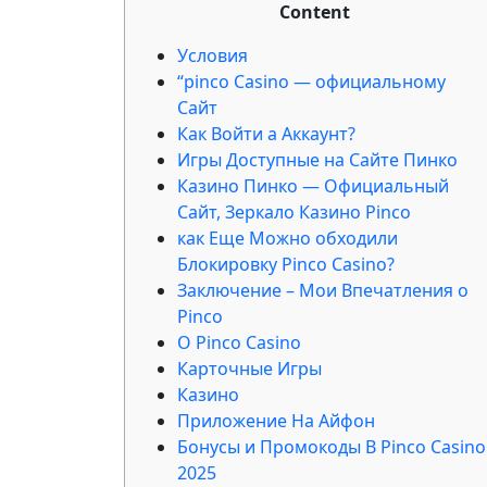
Content
Условия
“pinco Casino — официальному
Сайт
Как Войти а Аккаунт?
Игры Доступные на Сайте Пинко
Казино Пинко — Официальный
Сайт, Зеркало Казино Pinco
как Еще Можно обходили
Блокировку Pinco Casino?
Заключение – Мои Впечатления о
Pinco
О Pinco Casino
Карточные Игры
Казино
Приложение На Айфон
Бонусы и Промокоды В Pinco Casino
2025