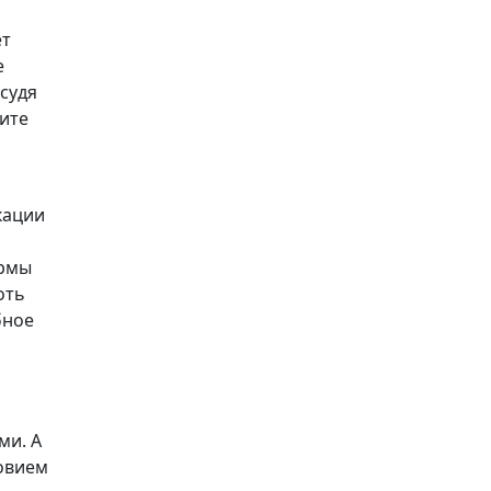
ет
е
судя
ите
кации
ормы
оть
бное
ми. А
ловием