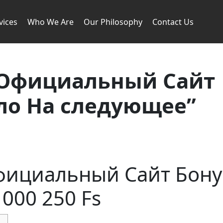
vices
Who We Are
Our Philosophy
Contact Us
 Официальный Сайт
ло На следующее”
фициальный Сайт Бону
000 250 Fs