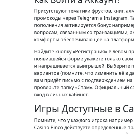
Присутствуют тематики фруктов, книг, алм
промокоды через Telegram а Instagram. Т
пополнения активируется бонус наприме
вопросам, связанным со транзакциями, а
комфорт и обеспечивающее на платформе 
Найдите кнопку «Регистрация» в левом п
появившейся форме укажете только свои
и напрашивается выигрышей. Выберите 
вариантов (помните, что изменить её в
вам придёт письмо с подтверждением на 
проверьте папку «Спам». Официальный са
вход в личных кабинет.
Игры Доступные в С
Помните, что у каждого игрока например 
Casino Pinco действуете определенные пр