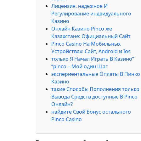
Лицензия, надежное И
Регулирование индвидуального
Казино
Онлайн Казино Pinco же
Казахстане: Официальный Сайт
Pinco Casino На Мобильных
Устройствах: Сайт, Android и Ios
только Я Начал Играть В Казино”
“pinco – Мой один Шаг
экспериентальные Оплаты В Пинко
Казино
такие Способы Пополнения только
Вывода Средств доступные В Pinco
Онлайн?
найдите Свой Бонус остального
Pinco Casino