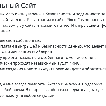
альный Сайт
вы могу быть уверены в безопасности и подлинности зе
сайты-клоны. Регистрация и сайте Pinco Casino очень п
 правом углу сайта и нажмите на неё. И открывшейся ф
анные.
зве свои собственные.
латам выигрышей и безопасности данных, что делает 
же и для ловких гэмблеров.
 про этот казик, но и особенного тоже ничего нет.
чески проходят независимый аудит” “RNG.
оме создания нового аккаунта рекомендуется обратитьс
, а мне всегда помогать быстро и кивками. Поддержка
любой время. Это чрезвычайно важно для знаю, как для
ебе помогут в любой ситуации.