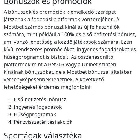
Bónuszok és promóciók
A bónuszok és promóciók kiemelkedő szerepet
játszanak a fogadási platformok vonzerejében. A
Mostbet számos bónuszt kínál az új felhasználók
számára, mint például a 100%-os első befizetési bónusz,
ami vonzó lehetőség a kezdő játékosok számára. Ezen
kívül rendszeres promóciókat, ingyenes fogadásokat és
hűségprogramot is biztosít. Az összehasonlító
platformok mint a Bet365 vagy a Unibet szintén
kínálnak bónuszokat, de a Mostbet bónuszai általában
versenyképesebbek lehetnek. A következő
lehetőségeket érdemes megfontolni:
Első befizetési bónusz
Ingyenes fogadások
Hűségprogramok
Pénzvisszatérítési akciók
Sportágak választéka