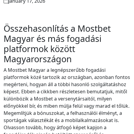
January 17, 2026
Összehasonlítás a Mostbet
Magyar és más fogadási
platformok között
Magyarországon
A Mostbet Magyar a legnépszerűbb fogadási
platformok közé tartozik az országban, azonban fontos
megérteni, hogyan áll a többi hasonló szolgáltatáshoz
képest. Ebben a cikkben részletesen bemutatjuk, mitől
különbözik a Mostbet a versenytársaitól, milyen
előnyökkel bír, és miben múlja felül vagy marad el tőlük.
Megemlítjük a bónuszokat, a felhasználói élményt, a
sportágak választékát és a mobilalkalmazásokat is.
Olvasson tovább, hogy átfogó képet kapjon a