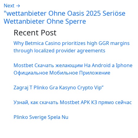
Next
→
"wettanbieter Ohne Oasis 2025 Seriöse
Wettanbieter Ohne Sperre
Recent Post
Why Betmica Casino prioritizes high GGR margins
through localized provider agreements
Mostbet Скачать желающим На Android а Iphone
Официальное Мобильное Приложение
Zagraj T Plinko Gra Kasyno Crypto Vip”
Узнай, как скачать Mostbet APK КЗ прямо сейчас
Plinko Sverige Spela Nu