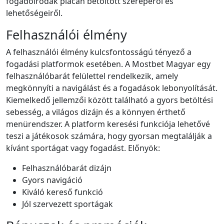
fogadóirodák piacán betöltött szerepéről és
lehetőségeiről.
Felhasználói élmény
A felhasználói élmény kulcsfontosságú tényező a
fogadási platformok esetében. A Mostbet Magyar egy
felhasználóbarát felülettel rendelkezik, amely
megkönnyíti a navigálást és a fogadások lebonyolítását.
Kiemelkedő jellemzői között található a gyors betöltési
sebesség, a világos dizájn és a könnyen érthető
menürendszer. A platform keresési funkciója lehetővé
teszi a játékosok számára, hogy gyorsan megtalálják a
kívánt sportágat vagy fogadást. Előnyök:
Felhasználóbarát dizájn
Gyors navigáció
Kiváló kereső funkció
Jól szervezett sportágak