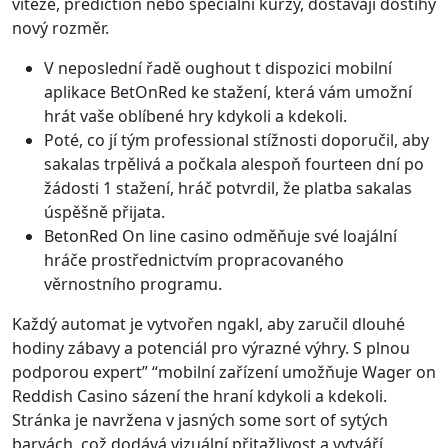
vítěze, prediction nebo speciální kurzy, dostávají dostihy
nový rozměr.
V neposlední řadě oughout t dispozici mobilní
aplikace BetOnRed ke stažení, která vám umožní
hrát vaše oblíbené hry kdykoli a kdekoli.
Poté, co jí tým professional stížnosti doporučil, aby
sakalas trpělivá a počkala alespoň fourteen dní po
žádosti 1 stažení, hráč potvrdil, že platba sakalas
úspěšně přijata.
BetonRed On line casino odměňuje své loajální
hráče prostřednictvím propracovaného
věrnostního programu.
Každý automat je vytvořen ngakl, aby zaručil dlouhé
hodiny zábavy a potenciál pro výrazné výhry. S plnou
podporou expert” “mobilní zařízení umožňuje Wager on
Reddish Casino sázení the hraní kdykoli a kdekoli.
Stránka je navržena v jasných some sort of sytých
barvách, což dodává vizuální přitažlivost a vytváří