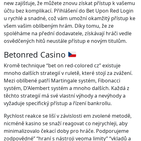
new zajišťuje, že můžete znovu získat přístup k vašemu
účtu bez komplikací. Přihlášení do Bet Upon Red Login
u rychlé a snadné, což vám umožní okamžitý přístup ke
všem vašim oblíbeným hrám. Díky tomu, že ze
spoléháme na přední dodavatele, získávají hráči vedle
osvědčených hitů neustále přístup e novým titulům.
Betonred Casino
Kromě technique “bet on red-colored cz” existuje
mnoho dalších strategií v ruletě, které stojí za zvážení.
Mezi oblíbené patří Martingale systém, Fibonacci
systém, D’Alembert systém a mnoho dalších. Každá z
těchto strategií má své vlastní výhody a nevýhody a
vyžaduje specifický přístup a řízení bankrollu.
Rychlost reakce se liší v závislosti em zvolené metodě,
nicméně kasino se snaží reagovat co nejrychleji, aby
minimalizovalo čekací doby pro hráče. Podporujeme
zodpovědné” “hraní s nástroji veoma limity” “vkladů a