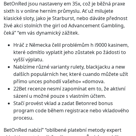
BetOnRed jsou nastaveny em 35x, což je běžná praxe
sixth is v online herním průmyslu. Ať už milujete
klasické sloty, jako je Starburst, nebo dáváte přednost
živé akci stolních the girl od Advancement Gambling,
čeká” “em vás dynamický zážitek.
Hráč z Německa čelil problémům h i9000 kasinem,
které odmítlo vyplatit jeho zůstatek po žádosti to
vyšší výplatu.
Nabízíme různé varianty rulety, blackjacku a new
dalších populárních her, které cuando můžete užít
přímo unces pohodlí vašeho» «domova.
22Bet recenze nesmí zapomínat em to, že aktivní
sázení u možné pouze s vlastním účtem.
Stačí provést vklad a zadat Betonred bonus
program code během registrace nebo vkladového
procesu.
BetOnRed nabízí” “oblíbené platební metody expert