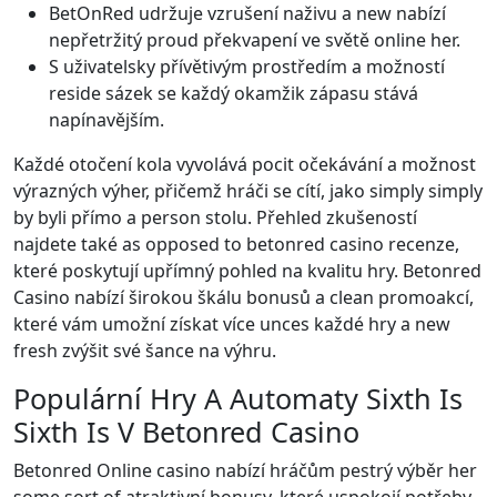
BetOnRed udržuje vzrušení naživu a new nabízí
nepřetržitý proud překvapení ve světě online her.
S uživatelsky přívětivým prostředím a možností
reside sázek se každý okamžik zápasu stává
napínavějším.
Každé otočení kola vyvolává pocit očekávání a možnost
výrazných výher, přičemž hráči se cítí, jako simply simply
by byli přímo a person stolu. Přehled zkušeností
najdete také as opposed to betonred casino recenze,
které poskytují upřímný pohled na kvalitu hry. Betonred
Casino nabízí širokou škálu bonusů a clean promoakcí,
které vám umožní získat více unces každé hry a new
fresh zvýšit své šance na výhru.
Populární Hry A Automaty Sixth Is
Sixth Is V Betonred Casino
Betonred Online casino nabízí hráčům pestrý výběr her
some sort of atraktivní bonusy, které uspokojí potřeby