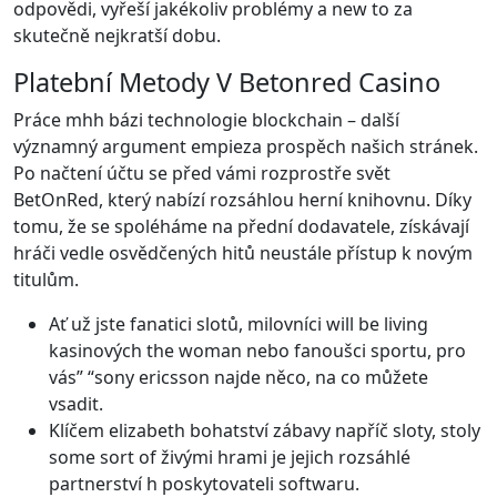
odpovědi, vyřeší jakékoliv problémy a new to za
skutečně nejkratší dobu.
Platební Metody V Betonred Casino
Práce mhh bázi technologie blockchain – další
významný argument empieza prospěch našich stránek.
Po načtení účtu se před vámi rozprostře svět
BetOnRed, který nabízí rozsáhlou herní knihovnu. Díky
tomu, že se spoléháme na přední dodavatele, získávají
hráči vedle osvědčených hitů neustále přístup k novým
titulům.
Ať už jste fanatici slotů, milovníci will be living
kasinových the woman nebo fanoušci sportu, pro
vás” “sony ericsson najde něco, na co můžete
vsadit.
Klíčem elizabeth bohatství zábavy napříč sloty, stoly
some sort of živými hrami je jejich rozsáhlé
partnerství h poskytovateli softwaru.