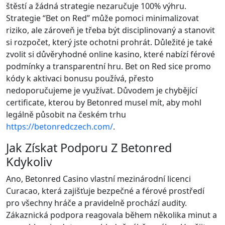
štěstí a žádná strategie nezaručuje 100% výhru.
Strategie “Bet on Red” může pomoci minimalizovat
riziko, ale zároveň je třeba být disciplinovaný a stanovit
si rozpočet, který jste ochotni prohrát. Důležité je také
zvolit si důvěryhodné online kasino, které nabízí férové
podmínky a transparentní hru. Bet on Red sice promo
kódy k aktivaci bonusu používá, přesto
nedoporučujeme je využívat. Důvodem je chybějící
certificate, kterou by Betonred musel mít, aby mohl
legálně působit na českém trhu
https://betonredczech.com/
.
Jak Získat Podporu Z Betonred
Kdykoliv
Ano, Betonred Casino vlastní mezinárodní licenci
Curacao, která zajišťuje bezpečné a férové prostředí
pro všechny hráče a pravidelně prochází audity.
Zákaznická podpora reagovala během několika minut a