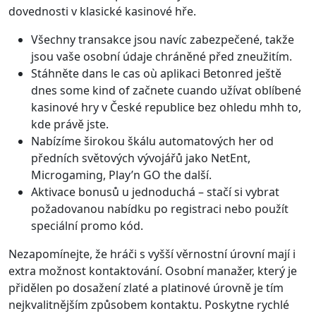
dovednosti v klasické kasinové hře.
Všechny transakce jsou navíc zabezpečené, takže
jsou vaše osobní údaje chráněné před zneužitím.
Stáhněte dans le cas où aplikaci Betonred ještě
dnes some kind of začnete cuando užívat oblíbené
kasinové hry v České republice bez ohledu mhh to,
kde právě jste.
Nabízíme širokou škálu automatových her od
předních světových vývojářů jako NetEnt,
Microgaming, Play’n GO the další.
Aktivace bonusů u jednoduchá – stačí si vybrat
požadovanou nabídku po registraci nebo použít
speciální promo kód.
Nezapomínejte, že hráči s vyšší věrnostní úrovní mají i
extra možnost kontaktování. Osobní manažer, který je
přidělen po dosažení zlaté a platinové úrovně je tím
nejkvalitnějším způsobem kontaktu. Poskytne rychlé