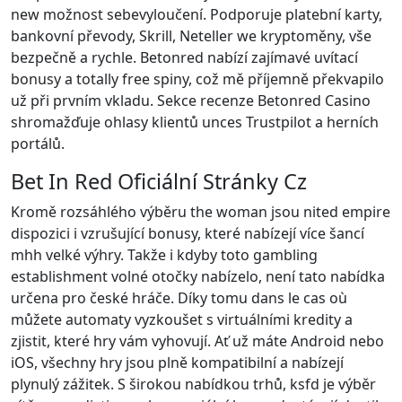
new možnost sebevyloučení. Podporuje platební karty,
bankovní převody, Skrill, Neteller we kryptoměny, vše
bezpečně a rychle. Betonred nabízí zajímavé uvítací
bonusy a totally free spiny, což mě příjemně překvapilo
už při prvním vkladu. Sekce recenze Betonred Casino
shromažďuje ohlasy klientů unces Trustpilot a herních
portálů.
Bet In Red Oficiální Stránky Cz
Kromě rozsáhlého výběru the woman jsou nited empire
dispozici i vzrušující bonusy, které nabízejí více šancí
mhh velké výhry. Takže i kdyby toto gambling
establishment volné otočky nabízelo, není tato nabídka
určena pro české hráče. Díky tomu dans le cas où
můžete automaty vyzkoušet s virtuálními kredity a
zjistit, které hry vám vyhovují. Ať už máte Android nebo
iOS, všechny hry jsou plně kompatibilní a nabízejí
plynulý zážitek. S širokou nabídkou trhů, ksfd je výběr