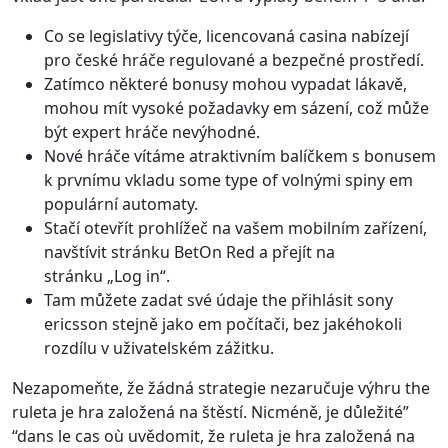
Co se legislativy týče, licencovaná casina nabízejí
pro české hráče regulované a bezpečné prostředí.
Zatímco některé bonusy mohou vypadat lákavě,
mohou mít vysoké požadavky em sázení, což může
být expert hráče nevýhodné.
Nové hráče vítáme atraktivním balíčkem s bonusem
k prvnímu vkladu some type of volnými spiny em
populární automaty.
Stačí otevřít prohlížeč na vašem mobilním zařízení,
navštívit stránku BetOn Red a přejít na
stránku „Log in“.
Tam můžete zadat své údaje the přihlásit sony
ericsson stejně jako em počítači, bez jakéhokoli
rozdílu v uživatelském zážitku.
Nezapomeňte, že žádná strategie nezaručuje výhru the
ruleta je hra založená na štěstí. Nicméně, je důležité”
“dans le cas où uvědomit, že ruleta je hra založená na