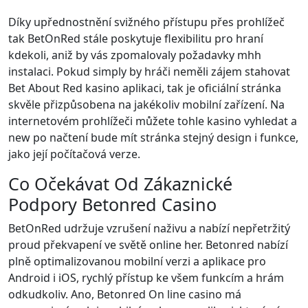
Díky upřednostnění svižného přístupu přes prohlížeč
tak BetOnRed stále poskytuje flexibilitu pro hraní
kdekoli, aniž by vás zpomalovaly požadavky mhh
instalaci. Pokud simply by hráči neměli zájem stahovat
Bet About Red kasino aplikaci, tak je oficiální stránka
skvěle přizpůsobena na jakékoliv mobilní zařízení. Na
internetovém prohlížeči můžete tohle kasino vyhledat a
new po načtení bude mít stránka stejný design i funkce,
jako její počítačová verze.
Co Očekávat Od Zákaznické
Podpory Betonred Casino
BetOnRed udržuje vzrušení naživu a nabízí nepřetržitý
proud překvapení ve světě online her. Betonred nabízí
plně optimalizovanou mobilní verzi a aplikace pro
Android i iOS, rychlý přístup ke všem funkcím a hrám
odkudkoliv. Ano, Betonred On line casino má