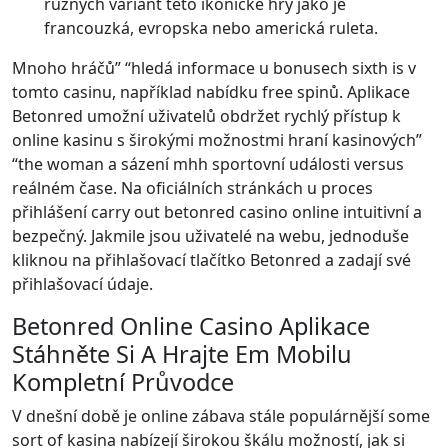
různých variant této ikonické hry jako je
francouzká, evropska nebo americká ruleta.
Mnoho hráčů” “hledá informace u bonusech sixth is v
tomto casinu, například nabídku free spinů. Aplikace
Betonred umožní uživatelů obdržet rychlý přístup k
online kasinu s širokými možnostmi hraní kasinových”
“the woman a sázení mhh sportovní události versus
reálném čase. Na oficiálních stránkách u proces
přihlášení carry out betonred casino online intuitivní a
bezpečný. Jakmile jsou uživatelé na webu, jednoduše
kliknou na přihlašovací tlačítko Betonred a zadají své
přihlašovací údaje.
Betonred Online Casino Aplikace
Stáhněte Si A Hrajte Em Mobilu
Kompletní Průvodce
V dnešní době je online zábava stále populárnější some
sort of kasina nabízejí širokou škálu možností, jak si