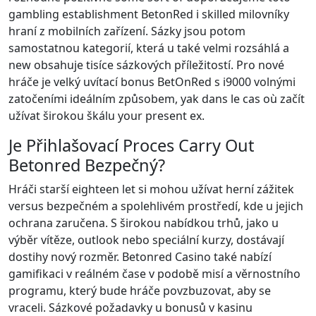
gambling establishment BetonRed i skilled milovníky
hraní z mobilních zařízení. Sázky jsou potom
samostatnou kategorií, která u také velmi rozsáhlá a
new obsahuje tisíce sázkových příležitostí. Pro nové
hráče je velký uvítací bonus BetOnRed s i9000 volnými
zatočeními ideálním způsobem, yak dans le cas où začít
užívat širokou škálu your present ex.
Je Přihlašovací Proces Carry Out
Betonred Bezpečný?
Hráči starší eighteen let si mohou užívat herní zážitek
versus bezpečném a spolehlivém prostředí, kde u jejich
ochrana zaručena. S širokou nabídkou trhů, jako u
výběr vítěze, outlook nebo speciální kurzy, dostávají
dostihy nový rozměr. Betonred Casino také nabízí
gamifikaci v reálném čase v podobě misí a věrnostního
programu, který bude hráče povzbuzovat, aby se
vraceli. Sázkové požadavky u bonusů v kasinu