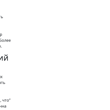
ть
гр
 Более
.
вий
ых
ать
 что”
нна