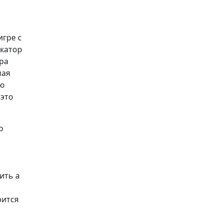
игре с
икатор
ра
мая
ую
 это
о
и
ить а
рится