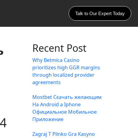
Talk to Our Expert Today
ь
Recent Post
Why Betmica Casino
prioritizes high GGR margins
through localized provider
agreements
Mostbet Скачать желающим
На Android а Iphone
Официальное Мобильное
4
Приложение
Zagraj T Plinko Gra Kasyno