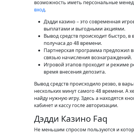
возможность иметь персональные менедж
вход
.
Дэдди казино – это современная игр
выплатами и выгодными акциями.
Вывод средств происходит быстро, в 
получаса до 48 времени.
Партнерская программа предложил выг
связью начисления вознаграждений.
Игровой этапов проходит и режиме р
время внесения депозита.
Вывод средств происходило резво, в вар
нескольких минут самого 48 времени. А х
найду нужную игру. Здесь а находятся кн
кабинет и кассу госле авторизации.
Дэдди Казино Faq
Не меньшим спросом пользуются и которых