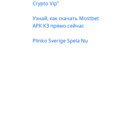
Crypto Vip”
Узнай, как скачать Mostbet
APK КЗ прямо сейчас
Plinko Sverige Spela Nu