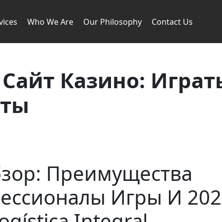
vices
Who We Are
Our Philosophy
Contact Us
айт Казино: Играт
оты
бзор: Преимущества
фессионалы Игры И 202
ogística Integral