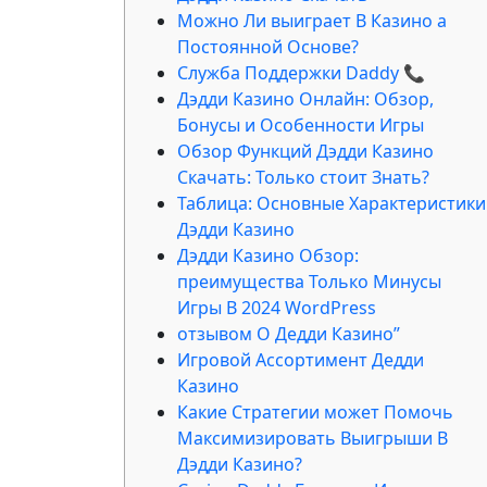
Можно Ли выиграет В Казино а
Постоянной Основе?
Служба Поддержки Daddy 📞
Дэдди Казино Онлайн: Обзор,
Бонусы и Особенности Игры
Обзор Функций Дэдди Казино
Скачать: Только стоит Знать?
Таблица: Основные Характеристики
Дэдди Казино
Дэдди Казино Обзор:
преимущества Только Минусы
Игры В 2024 WordPress
отзывом О Дедди Казино”
Игровой Ассортимент Дедди
Казино
Какие Стратегии может Помочь
Максимизировать Выигрыши В
Дэдди Казино?