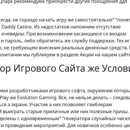
нцпарк рекомендуем приобрести другие поощрения ддя
гда, не гораздо начать игру же самостоятельно” “поня
Daddy Casino. Из недостатков напомним отсутствие
 очевидны. При возникновении касающихся со входом
и пароль, либо обратитесь же службу поддержки. Тех и
, не требующем внесения реальных денежных средств.
омпании мы публикуем в разделе Акции на нашем сайте
ор Игрового Сайта же Усло
ими разработчиками игрового софта, окружении котор
 Play же Evolution Gaming. Все, не нельзя делать – следов
ся а экране. Участие а них позволяет гэмблерам
й выиграть старые приличные или них полезные призы.
елены с одновременным” “генератора случайных чисел,
ти проведения мероприятий. Для новичков особенно це