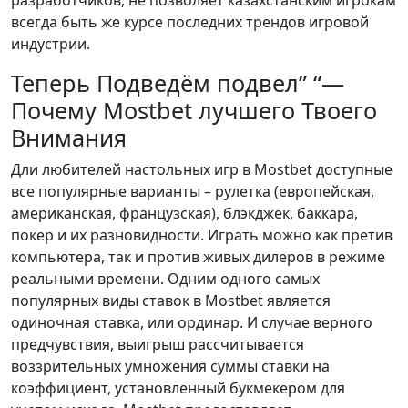
всегда быть же курсе последних трендов игровой
индустрии.
Теперь Подведём подвел” “—
Почему Mostbet лучшего Твоего
Внимания
Дли любителей настольных игр в Mostbet доступные
все популярные варианты – рулетка (европейская,
американская, французская), блэкджек, баккара,
покер и их разновидности. Играть можно как претив
компьютера, так и против живых дилеров в режиме
реальными времени. Одним одного самых
популярных виды ставок в Mostbet является
одиночная ставка, или ординар. И случае верного
предчувствия, выигрыш рассчитывается
воззрительных умножения суммы ставки на
коэффициент, установленный букмекером для