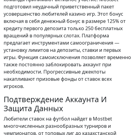
подготовил неудачный приветственный пакет
усовершенство любителей казино игр. Этот бонус
включая в себя денежный бонус в размере 125% от
кредиту первого депозита только 250 бесплатных
вращений в популярных слотах. Платформа
предлагает инструментами самоограничения —
установку лимитов на депозиты, ставки и первых
игры. Функция самоисключения позволяет временно
также постоянно заблокировать аккаунт при
необходимости. Прогрессивные джекпоты
накапливают призовые фонды от ставок всех
игроков.
Подтверждение Аккаунта И
Защита Данных
Любители ставок на футбол найдет в Mostbet
многочисленных разнообразных турниров и
чемпионатов, от топовых лиг до казахстанской