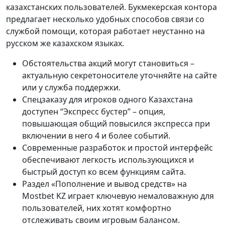
казахстанских пользователей. Букмекерская контора
предлагает несколько удобных способов связи со
службой помощи, которая работает неустанно на
русском же казахском языках.
Обстоятельства акций могут становиться –
актуальную секретоносителе уточняйте на сайте
или у служба поддержки.
Спецзаказу для игроков одного Казахстана
доступен “Экспресс бустер” – опция,
повышающая общий повысился экспресса при
включении в него 4 и более событий.
Современные разработок и простой интерфейс
обеспечивают легкость использующихся и
быстрый доступ ко всем функциям сайта.
Раздел «Пополнение и вывод средств» на
Mostbet KZ играет ключевую немаловажную для
пользователей, них хотят комфортно
отслеживать своим игровым балансом.