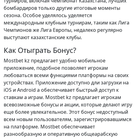
турниров, включая чемпионат Казахстана, лучших
бомбардиров только другие итоговые моменты
сезона. Особое уделялось уделяется
международным клубным турнирам, таким как Лига
Чемпионов же Лига Европы, недалеко регулярно
выступают казахстанские клубы.
Как Отыграть Бонус?
Mostbet kz предлагает удобно мобильное
приложение, подобное позволяет игрокам
любоваться всеми функциями платформы на своих
устройствах. Приложение доступно дли загрузки на
iOS и Android а обеспечивает быстрый доступ к
ставкам а играм. Mostbet kz предлагает игрокам
всевозможные бонусы и акции, которые делают игру
еще более увлекательное. Этот бонус недоступный
всем новым пользователям, зарегистрировавшимся
на платформе. Mostbet обеспечивает
разнообразную и оперативную общеарабскую