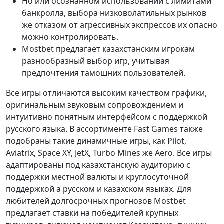
Но или осознанном использовании с лимитами
банкролла, выбора низковолатильных рынков
же отказом от агрессивных экспрессов их опасно
можно контролировать.
Mostbet предлагает казахстанским игрокам
разнообразный выбор игр, учитывая
предпочтения тамошних пользователей.
Все игры отличаются высоким качеством графики,
оригинальным звуковым сопровождением и
интуитивно понятным интерфейсом с поддержкой
русского языка. В ассортименте Fast Games также
подобраны такие динамичные игры, как Pilot,
Aviatrix, Space XY, JetX, Turbo Mines же Aero. Все игры
адаптированы под казахстанскую аудиторию с
поддержки местной валюты и круглосуточной
поддержкой а русском и казахском языках. Для
любителей долгосрочных прогнозов Mostbet
предлагает ставки на победителей крупных