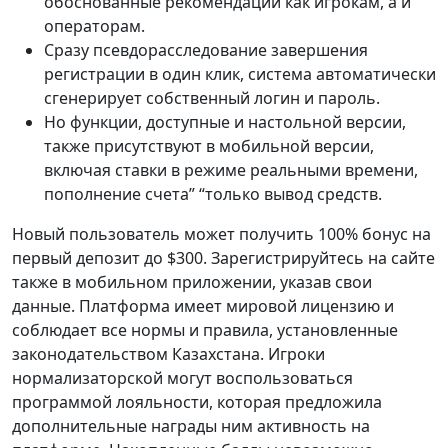
обоснованные рекомендации как игрокам, а и
операторам.
Сразу псевдорасследование завершения
регистрации в один клик, система автоматически
сгенерирует собственный логин и пароль.
Но функции, доступные и настольной версии,
также присутствуют в мобильной версии,
включая ставки в режиме реальными времени,
пополнение счета” “только вывод средств.
Новый пользователь может получить 100% бонус на
первый депозит до $300. Зарегистрируйтесь на сайте
также в мобильном приложении, указав свои
данные. Платформа имеет мировой лицензию и
соблюдает все нормы и правила, установленные
законодательством Казахстана. Игроки
нормализаторской могут воспользоваться
программой лояльности, которая предложила
дополнительные награды ним активность на