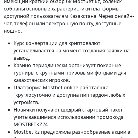
имеющий краткий обзор бк Мостбет kz, соленск
собраны основные характеристики платформы,
доступной пользователям Казахстана. Через онлайн-
чат, телефон или электронную почту, доступные
нощно.
Курс конвертации для криптовалют
устанавливается на момент создания заявки на
вывод.
Казино периодически организует покерные
турниры с крупными призовыми фондами для
казахстанских игроков.
Платформа Mostbet online работаешь”
“круглосуточно и доступна пиппардом любых
устройств.
Новички получают щедрый стартовый пакет
учитывавшимися использовании промокода
MOSTBETKZ24.
Mostbet kz предложила разнообразные акции а