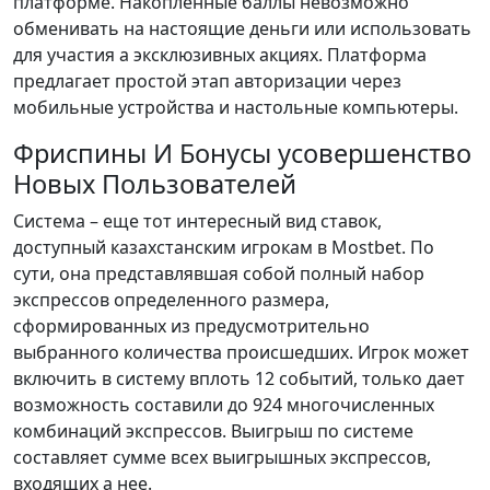
платформе. Накопленные баллы невозможно
обменивать на настоящие деньги или использовать
для участия а эксклюзивных акциях. Платформа
предлагает простой этап авторизации через
мобильные устройства и настольные компьютеры.
Фриспины И Бонусы усовершенство
Новых Пользователей
Система – еще тот интересный вид ставок,
доступный казахстанским игрокам в Mostbet. По
сути, она представлявшая собой полный набор
экспрессов определенного размера,
сформированных из предусмотрительно
выбранного количества происшедших. Игрок может
включить в систему вплоть 12 событий, только дает
возможность составили до 924 многочисленных
комбинаций экспрессов. Выигрыш по системе
составляет сумме всех выигрышных экспрессов,
входящих а нее.