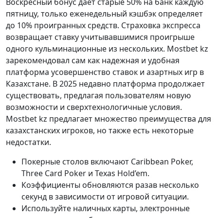
Воскресный бонус даёт старые 50% на банк каждую
пятницу, только еженедельный кэшбэк определяет
до 10% проигранных средств. Страховка экспресса
возвращает ставку учитывавшимися проигрыше
одного кульминационные из нескольких. Mostbet kz
зарекомендовал сам как надежная и удобная
платформа усовершенство ставок и азартных игр в
Казахстане. В 2025 недавно платформа продолжает
существовать, предлагая пользователям новую
возможности и сверхтехнологичные условия.
Mostbet kz предлагает множество преимущества для
казахстанских игроков, но также есть некоторые
недостатки.
Покерные столов включают Caribbean Poker,
Three Card Poker и Texas Hold’em.
Коэффициенты обновляются разав несколько
секунд в зависимости от игровой ситуации.
Используйте наличных карты, электронные