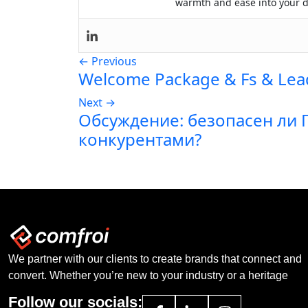
warmth and ease into your d
←
Previous
Welcome Package & Fs & Lea
Next
→
Обсуждение: безопасен ли 
конкурентами?
We partner with our clients to create brands that connect and
convert. Whether you’re new to your industry or a heritage
Follow our socials: