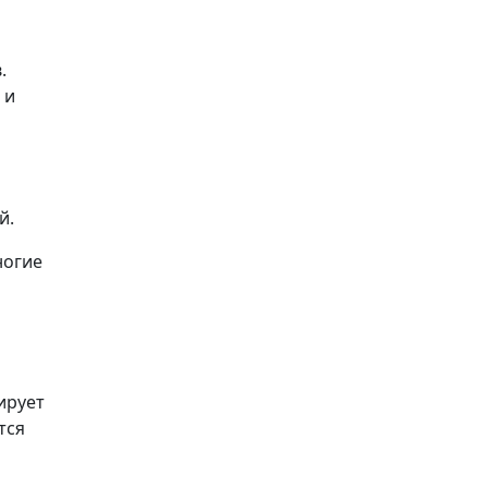
.
 и
й.
ногие
ирует
тся