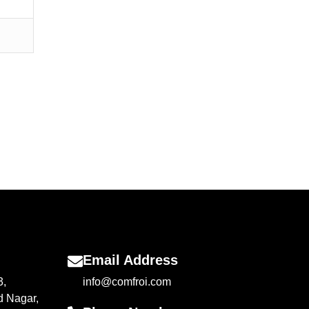
Email Address
3,
info@comfroi.com
d Nagar,