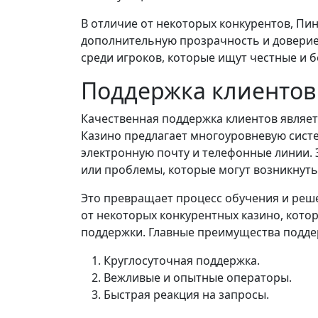
В отличие от некоторых конкурентов, Пин
дополнительную прозрачность и доверие
среди игроков, которые ищут честные и б
Поддержка клиентов
Качественная поддержка клиентов являе
Казино предлагает многоуровневую систе
электронную почту и телефонные линии.
или проблемы, которые могут возникнуть
Это превращает процесс обучения и реше
от некоторых конкурентных казино, кото
поддержки. Главные преимущества подде
Круглосуточная поддержка.
Вежливые и опытные операторы.
Быстрая реакция на запросы.