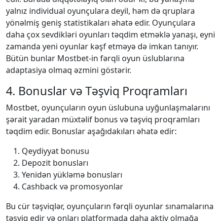
yalnız individual oyunçulara deyil, həm də qruplara
yönəlmiş geniş statistikaları əhatə edir. Oyunçulara
daha çox sevdikləri oyunları təqdim etməklə yanaşı, eyni
zamanda yeni oyunlar kəşf etməyə də imkan tanıyır.
Bütün bunlar Mostbet-in fərqli oyun üslublarına
adaptasiya olmaq əzmini göstərir.
4. Bonuslar və Təşviq Proqramları
Mostbet, oyunçuların oyun üslubuna uyğunlaşmalarını
şərait yaradan müxtəlif bonus və təşviq proqramları
təqdim edir. Bonuslar aşağıdakıları əhatə edir:
Qeydiyyat bonusu
Depozit bonusları
Yenidən yükləmə bonusları
Cashback və promosyonlar
Bu cür təşviqlər, oyunçuların fərqli oyunlar sınamalarına
təşviq edir və onları platformada daha aktiv olmağa