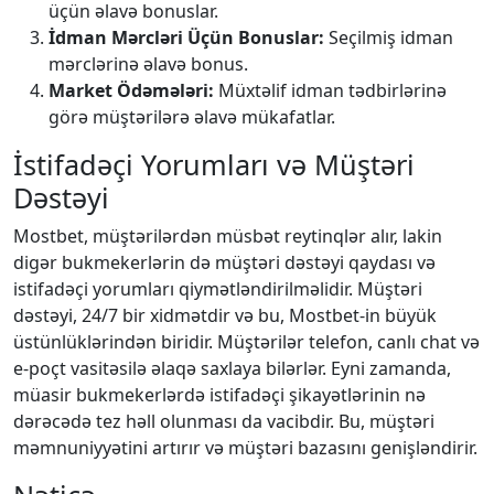
üçün əlavə bonuslar.
İdman Mərcləri Üçün Bonuslar:
Seçilmiş idman
mərclərinə əlavə bonus.
Market Ödəmələri:
Müxtəlif idman tədbirlərinə
görə müştərilərə əlavə mükafatlar.
İstifadəçi Yorumları və Müştəri
Dəstəyi
Mostbet, müştərilərdən müsbət reytinqlər alır, lakin
digər bukmekerlərin də müştəri dəstəyi qaydası və
istifadəçi yorumları qiymətləndirilməlidir. Müştəri
dəstəyi, 24/7 bir xidmətdir və bu, Mostbet-in büyük
üstünlüklərindən biridir. Müştərilər telefon, canlı chat və
e-poçt vasitəsilə əlaqə saxlaya bilərlər. Eyni zamanda,
müasir bukmekerlərdə istifadəçi şikayətlərinin nə
dərəcədə tez həll olunması da vacibdir. Bu, müştəri
məmnuniyyətini artırır və müştəri bazasını genişləndirir.