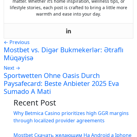
matter. Whether it’s home inspiration, wellness tips, or
lifestyle stories, each post is crafted to bring a little more
warmth and ease into your day.
←
Previous
Mostbet vs. Digər Bukmekerlər: Ətraflı
Müqayisə
Next
→
Sportwetten Ohne Oasis Durch
Paysafecard: Beste Anbieter 2025 Eva
Sumado A Mati
Recent Post
Why Betmica Casino prioritizes high GGR margins
through localized provider agreements
Mostbet Скачать желающим На Android а Iphone