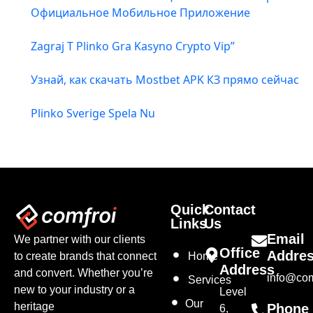
Официальное Мобильное Приложение
Zagraj T Plinko Gra Kasyno Crypto Vip”
Узнай, как скачать Mostbet APK КЗ прямо сейчас
Plinko Sverige Spela Nu
Quick
Contact
Links
Us
Email
We partner with our clients
Office
Addre
to create brands that connect
Home
Address
and convert. Whether you’re
info@com
Services
new to your industry or a
Level
Our
heritage
Phone
6,