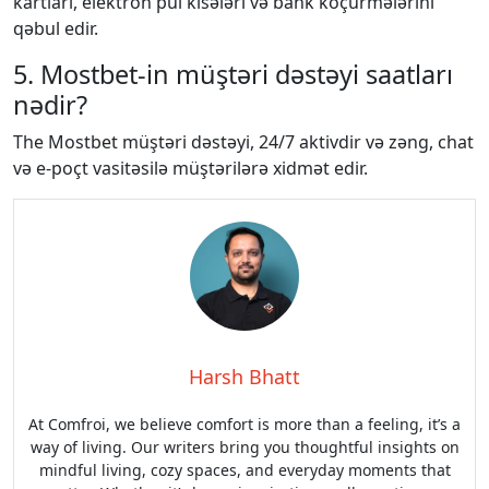
kartları, elektron pul kisələri və bank köçürmələrini
qəbul edir.
5. Mostbet-in müştəri dəstəyi saatları
nədir?
The Mostbet müştəri dəstəyi, 24/7 aktivdir və zəng, chat
və e-poçt vasitəsilə müştərilərə xidmət edir.
Harsh Bhatt
At Comfroi, we believe comfort is more than a feeling, it’s a
way of living. Our writers bring you thoughtful insights on
mindful living, cozy spaces, and everyday moments that