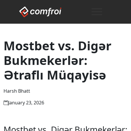
Mostbet vs. Digər
Bukmekerlər:
Ətraflı Müqayisə
Harsh Bhatt
January 23, 2026
Mostbet vs. Digər Bukmekerlər: