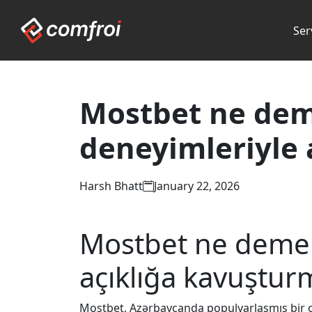
Ser
Mostbet ne dem
deneyimleriyle 
Harsh Bhatt
January 22, 2026
Mostbet ne demek?
açıklığa kavuştur
Mostbet, Azərbaycanda populyarlaşmış bir o