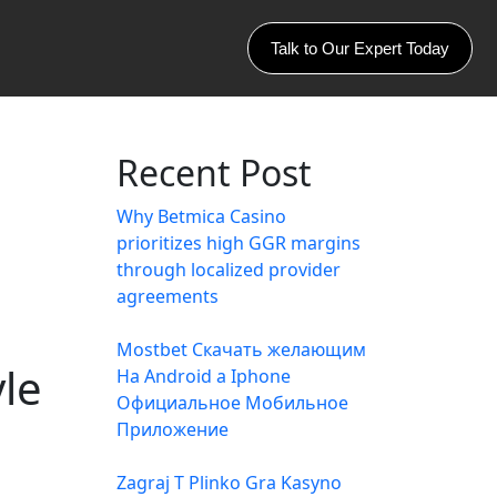
Talk to Our Expert Today
Recent Post
Why Betmica Casino
prioritizes high GGR margins
through localized provider
agreements
Mostbet Скачать желающим
le
На Android а Iphone
Официальное Мобильное
Приложение
Zagraj T Plinko Gra Kasyno