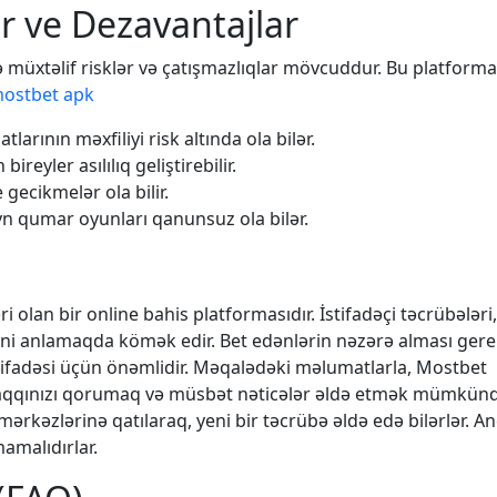
ler ve Dezavantajlar
müxtəlif risklər və çatışmazlıqlar mövcuddur. Bu platforma
ostbet apk
larının məxfiliyi risk altında ola bilər.
reyler asılılıq geliştirebilir.
gecikmelər ola bilir.
n qumar oyunları qanunsuz ola bilər.
olan bir online bahis platformasıdır. İstifadəçi təcrübələri
ərini anlamaqda kömək edir. Bet edənlərin nəzərə alması ger
 istifadəsi üçün önəmlidir. Məqalədəki məlumatlarla, Mostbet
aqqınızı qorumaq və müsbət nəticələr əldə etmək mümkünd
mərkəzlərinə qatılaraq, yeni bir təcrübə əldə edə bilərlər. A
amalıdırlar.