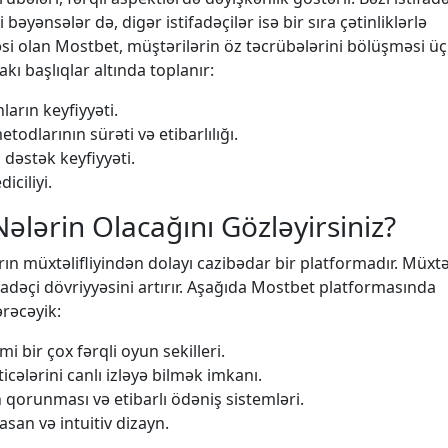
bəyənsələr də, digər istifadəçilər isə bir sıra çətinliklərlə
bəsi olan Mostbet, müştərilərin öz təcrübələrini bölüşməsi üç
kı başlıqlar altında toplanır:
ların keyfiyyəti.
odlarının sürəti və etibarlılığı.
 dəstək keyfiyyəti.
iciliyi.
lərin Olacağını Gözləyirsiniz?
ın müxtəlifliyindən dolayı cazibədar bir platformadır. Müxtə
fadəçi dövriyyəsini artırır. Aşağıda Mostbet platformasında
ərəcəyik:
mi bir çox fərqli oyun sekilleri.
icələrini canlı izləyə bilmək imkanı.
 qorunması və etibarlı ödəniş sistemləri.
 asan və intuitiv dizayn.