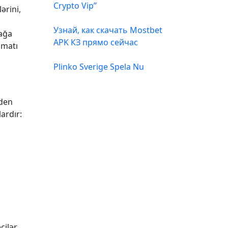
Crypto Vip”
ərini,
Узнай, как скачать Mostbet
mağa
APK КЗ прямо сейчас
umatı
Plinko Sverige Spela Nu
nden
ardır:
çilər