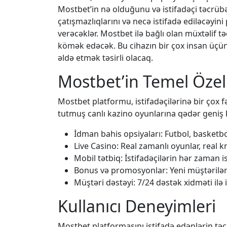
Mostbet’in nə olduğunu və istifadəçi təcrübəl
çatışmazlıqlarını və necə istifadə ediləcəyin
verəcəklər. Mostbet ilə bağlı olan müxtəlif t
kömək edəcək. Bu cihazın bir çox insan ü
əldə etmək təsirli olacaq.
Mostbet’in Temel Özell
Mostbet platformu, istifadəçilərinə bir çox 
tutmuş canlı kazino oyunlarına qədər geniş bi
İdman bahis opsiyaları: Futbol, basketb
Live Casino: Real zamanlı oyunlar, real 
Mobil tətbiq: İstifadəçilərin hər zaman i
Bonus və promosyonlar: Yeni müştərilər və
Müştəri dəstəyi: 7/24 dəstək xidməti ilə 
Kullanıcı Deneyimleri
Mostbet platformasını istifadə edənlərin təcrü