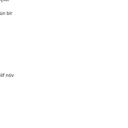
ün bir
lif növ