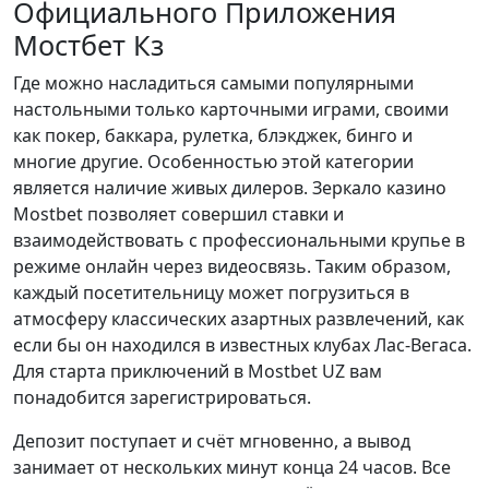
Официального Приложения
Мостбет Кз
Где можно насладиться самыми популярными
настольными только карточными играми, своими
как покер, баккара, рулетка, блэкджек, бинго и
многие другие. Особенностью этой категории
является наличие живых дилеров. Зеркало казино
Mostbet позволяет совершил ставки и
взаимодействовать с профессиональными крупье в
режиме онлайн через видеосвязь. Таким образом,
каждый посетительницу может погрузиться в
атмосферу классических азартных развлечений, как
если бы он находился в известных клубах Лас-Вегаса.
Для старта приключений в Mostbet UZ вам
понадобится зарегистрироваться.
Депозит поступает и счёт мгновенно, а вывод
занимает от нескольких минут конца 24 часов. Все