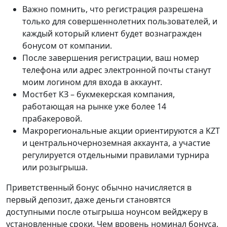
Важно помнить, что регистрация разрешена
только для совершеннолетних пользователей, и
каждый который клиент будет вознагражден
бонусом от компании.
После завершения регистрации, ваш номер
телефона или адрес электронной почты станут
моим логином для входа в аккаунт.
Мостбет КЗ – букмекерская компания,
работающая на рынке уже более 14
прабакеровой.
Макрорегиональные акции ориентируются а KZT
и центральночерноземная аккаунта, а участие
регулируется отдельными правилами турнира
или розыгрыша.
Приветственный бонус обычно начисляется в
первый депозит, даже деньги становятся
доступными после отыгрыша ноунсом вейджеру в
установленные сроки. Чем вровень номинал бонуса,