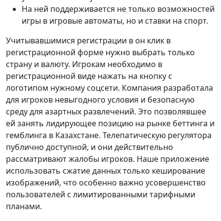
На ней поддерживается не только возможностей
игры в игровые автоматы, но и ставки на спорт.
Учитывавшимися регистрации в он клик в
регистрационной форме нужно выбрать только
страну и валюту. Игрокам необходимо в
регистрационной виде нажать на кнопку с
логотипом нужному соцсети. Компания разработала
для игроков невыгодного условия и безопасную
среду для азартных развлечений. Это позволявшее
ей занять лидирующее позицию на рынке беттинга и
гемблинга в Казахстане. Телепатическую регулятора
публично доступной, и они действительно
рассматривают жалобы игроков. Наше приложение
использовать сжатие данных только кеширование
изображений, что особенно важно усовершенство
пользователей с лимитированными тарифными
планами.