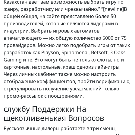
Казахстан дает вам возможность выбрать игру по
жанру, разработчику или чрезвычайно.” “[newline]В
общей общая, на сайте представлено более 50
производителей, которые являются лидерами в
индустрии. Выбрать игровых автоматов
впечатляющего — их общую количество 5000 от 75
провайдеров. Можно легко подобрать игры от таких
разработок как Playson, Spinomenal, Betsoft, 3 Oaks
Gaming и те. Это могут быть не только слоты, но и
карточные, настольные, краш одноиз лайв-игры.
Через личных кабинет также можно настроить
отображение коэффициентов, пройти верификацию,
отрегулировать получение уведомлений только
промо-рассылок с поощрениями.
службу Поддержки На
щекотливенькая Вопросов
Русскоязычные дилеры работаете в три смены,