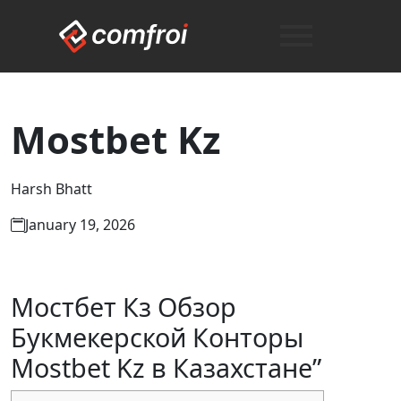
Mostbet Kz
Harsh Bhatt
January 19, 2026
Мостбет Кз Обзор
Букмекерской Конторы
Mostbet Kz в Казахстане”