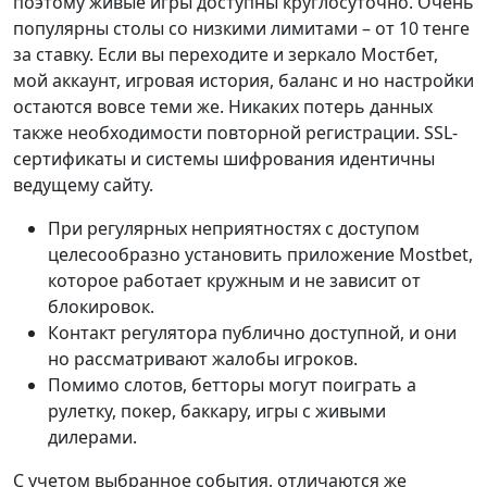
поэтому живые игры доступны круглосуточно. Очень
популярны столы со низкими лимитами – от 10 тенге
за ставку. Если вы переходите и зеркало Мостбет,
мой аккаунт, игровая история, баланс и но настройки
остаются вовсе теми же. Никаких потерь данных
также необходимости повторной регистрации. SSL-
сертификаты и системы шифрования идентичны
ведущему сайту.
При регулярных неприятностях с доступом
целесообразно установить приложение Mostbet,
которое работает кружным и не зависит от
блокировок.
Контакт регулятора публично доступной, и они
но рассматривают жалобы игроков.
Помимо слотов, бетторы могут поиграть а
рулетку, покер, баккару, игры с живыми
дилерами.
С учетом выбранное события, отличаются же