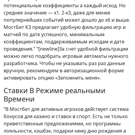
потенциальные коэффициенты а каждый исход. Но
среднее значение — х1. 2-х3, даже для менее
популярнейших событий может дошло до х6 и выше.
МостБет КЗ предлагает удобную фильтрацию игр и
матчей по дате успешного, минимальным
коэффициентам, поддерживаемым исходам и дате
проведения.” “[newline]За счет удобной фильтрации
можно легко подобрать игровые автоматы нужного
разработчика. Чтобы не указывать раз раз данные
вручную, рекомендуем в авторизационной форме
активировать опцию «Запомнить меня».
Ставки В Режиме реальными
Времени
“В Мостбет для активных игроков действует система
бонусов для казино и ставок в спорт. Есть не только
приветственные предложениями, но программы
лояльности, кэшбэк, подарки нему дню рождения а