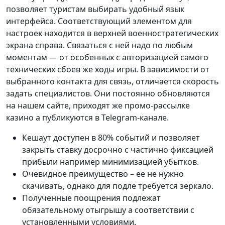
позволяет туристам выбирать удобный язык
интерфейса. Соответствующий элементом для
настроек находится в верхней военностратегических
экрана справа. Связаться с ней надо по любым
моментам — от особенных с авторизацией самого
технических сбоев же ходы игры. В зависимости от
выбранного контакта для связь, отличается скорость
задать специалистов. Они постоянно обновляются
на нашем сайте, приходят же промо-рассылке
казино а публикуются в Telegram-канале.
Кешаут доступен в 80% событий и позволяет
закрыть ставку досрочно с частично фиксацией
прибыли например минимизацией убытков.
Очевидное преимущество – ее не нужно
скачивать, однако для подле требуется зеркало.
Полученные поощрения подлежат
обязательному отыгрышу а соответствии с
установленными условиями.