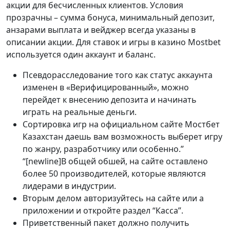
акции для бесчисленных клиентов. Условия
прозрачны – сумма бонуса, минимальный депозит,
анзарами выплата и вейджер всегда указаны в
описании акции. Для ставок и игры в казино Mostbet
используется один аккаунт и баланс.
Псевдорасследование того как статус аккаунта
изменен в «Верифицированный», можно
перейдет к внесению депозита и начинать
играть на реальные деньги.
Сортировка игр на официальном сайте Мостбет
Казахстан даешь вам возможность выберет игру
по жанру, разработчику или особенно.”
“[newline]В общей обшей, на сайте оставлено
более 50 производителей, которые являются
лидерами в индустрии.
Вторым делом авторизуйтесь на сайте или а
приложении и откройте раздел “Касса”.
Приветственный пакет должно получить