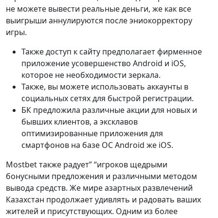
не можете вывести реальные деньги, же как все
выигрыши аннулируются после эниокорректору
игры.
Также доступ к сайту предполагает фирменное
приложение усовершенство Android и iOS,
которое не необходимости зеркала.
Также, вы можете использовать аккаунты в
социальных сетях для быстрой регистрации.
БК предложила различные акции для новых и
бывших клиентов, а эксклавов
оптимизированные приложения для
смартфонов на базе ОС Android же iOS.
Mostbet также радует” “игроков щедрыми
бонусными предложения и различными методом
вывода средств. Же мире азартных развлечений
Казахстан продолжает удивлять и радовать ваших
жителей и присутствующих. Одним из более