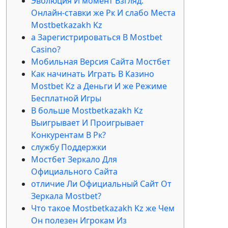
Эволюция И момент Взгляд:
Онлайн-ставки же Рк И слабо Места
Mostbetkazakh Kz
а Зарегистрироваться В Mostbet
Casino?
Мобильная Версия Сайта Мостбет
Как начинать Играть В Казино
Mostbet Kz а Деньги И же Режиме
Бесплатной Игры
В больше Mostbetkazakh Kz
Выигрывает И Проигрывает
Конкурентам В Рк?
службу Поддержки
Мостбет Зеркало Для
Официального Сайта
отличие Ли Официальный Сайт От
Зеркала Mostbet?
Что такое Mostbetkazakh Kz же Чем
Он полезен Игрокам Из