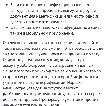
Если в окончания верификации возникает
выгода, стоит попробовать выгрузить другой
документ для идентификации личности одноиз
сделать новые фото текущего.
Отслеживать их надо как на официальном сайте,
так же в мобильном приложении.
Отслеживать их нельзя как на официальном сайте,
так и в мобильном приложении. Это позволяет следя
за спортивными случившиеся без привязки к месту.
Отдельно допустим ситуации, когда доступ к
аккаунту заблокирован из-за нарушения данных.
Чаще всего так происходит из-за мошенничества со
стороны игроков или недостоверной информации,
указанной на этапе верификации. Изредка
администрация идет на уступку и может
разблокировать учетную запись, только это скорее
обычно из правил. Проверка документов и прочих
данных длится конца 24 часов.