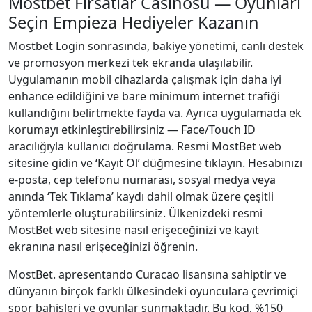
Mostbet Fırsatlar Casinosu — Oyunları
Seçin Empieza Hediyeler Kazanın
Mostbet Login sonrasında, bakiye yönetimi, canlı destek
ve promosyon merkezi tek ekranda ulaşılabilir.
Uygulamanın mobil cihazlarda çalışmak için daha iyi
enhance edildiğini ve bare minimum internet trafiği
kullandığını belirtmekte fayda va. Ayrıca uygulamada ek
korumayı etkinleştirebilirsiniz — Face/Touch ID
aracılığıyla kullanıcı doğrulama. Resmi MostBet web
sitesine gidin ve ‘Kayıt Ol’ düğmesine tıklayın. Hesabınızı
e-posta, cep telefonu numarası, sosyal medya veya
anında ‘Tek Tıklama’ kaydı dahil olmak üzere çeşitli
yöntemlerle oluşturabilirsiniz. Ülkenizdeki resmi
MostBet web sitesine nasıl erişeceğinizi ve kayıt
ekranına nasıl erişeceğinizi öğrenin.
MostBet. apresentando Curacao lisansına sahiptir ve
dünyanın birçok farklı ülkesindeki oyunculara çevrimiçi
spor bahisleri ve oyunlar sunmaktadır. Bu kod, %150