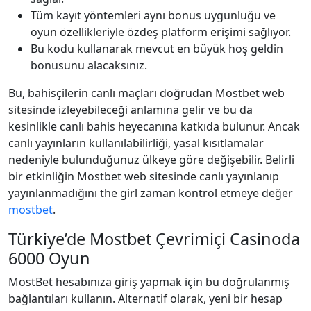
Tüm kayıt yöntemleri aynı bonus uygunluğu ve
oyun özellikleriyle özdeş platform erişimi sağlıyor.
Bu kodu kullanarak mevcut en büyük hoş geldin
bonusunu alacaksınız.
Bu, bahisçilerin canlı maçları doğrudan Mostbet web
sitesinde izleyebileceği anlamına gelir ve bu da
kesinlikle canlı bahis heyecanına katkıda bulunur. Ancak
canlı yayınların kullanılabilirliği, yasal kısıtlamalar
nedeniyle bulunduğunuz ülkeye göre değişebilir. Belirli
bir etkinliğin Mostbet web sitesinde canlı yayınlanıp
yayınlanmadığını the girl zaman kontrol etmeye değer
mostbet
.
Türkiye’de Mostbet Çevrimiçi Casinoda
6000 Oyun
MostBet hesabınıza giriş yapmak için bu doğrulanmış
bağlantıları kullanın. Alternatif olarak, yeni bir hesap