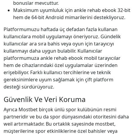
bonuslar mevcuttur.
Maksimum uyumluluk için ankle rehab ebook 32-bit
hem de 64-bit Android mimarilerini destekliyoruz.
Platformumuzu haftada üç defadan fazla kullanan
kullanıcılara mobil uygulamayı öneriyoruz. Gündelik
kullanıcılar ara sıra bahis veya oyun için tarayıcıyı
kullanmayı daha uygun bulabilir. Kullanıcılar
platformumuza ankle rehab ebook mobil tarayıcılar
hem de cihazlarındaki özel uygulamalar üzerinden
erişebiliyor. Farklı kullanıcı tercihlerine ve teknik
gereksinimlere uyum sağlamak için çift platform
desteği sürdürüyoruz.
Güvenlik Ve Veri Koruma
Ayrıca Mostbet birçok ünlü spor kulübünün resmi
partneridir ve bu da spor dünyasındaki otoritesini daha
weil artırmaktadır. Bu ortaklık sayesinde mostbet,
müşterilerine spor etkinliklerine özel bahisler veya