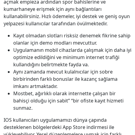
açmak empieza ardından spor bahislerine ve
kumarhaneye erişmek için aynı bağlantıları
kullanabilirsiniz. Hızlı ödemeler, iyi destek ve geniş oyun
yelpazesi kullanıcılar tarafından övülmektedir.
Kayıt olmadan slotları risksiz denemek fikrine sahip
olanlar için demo modları mevcuttur.
Uygulamanın mobil cihazlarda çalışmak için daha iyi
optimize edildiğini ve minimum internet trafiği
kullandığını belirtmekte fayda va.
Aynı zamanda mevcut kulalnıcılar için sobre
birbirinden farklı bonuslar ile kazanç sağlama
imkanı artmaktadır.
Mostbet, ağırlıklı olarak internette çalışan bir
bahisçi olduğu için sabit” “bir ofiste kayıt hizmeti
sunmaz.
IOS kullanıcıları uygulamamızı dünya çapında
desteklenen bölgelerdeki App Store indirmesi ile
yükleyebiliyor. Yerel düzenlemelere uymak için farklı