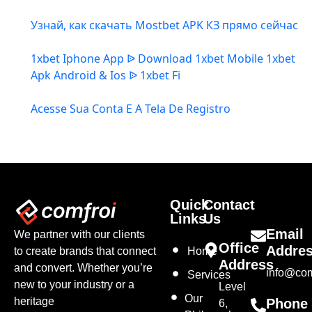
Узнай, как скачать Mostbet APK КЗ прямо сейчас
1xbet Iphone App ᐉ Download 1xbet Mobile 1xbet
Apk Android & Ios ᐉ 1xbet Fi
Acesse Sua Conta E A Tela De Registro
Quick
Contact
Links
Us
Email
We partner with our clients
Office
Addre
to create brands that connect
Home
Address
and convert. Whether you’re
info@com
Services
new to your industry or a
Level
Our
heritage
Phone
6,