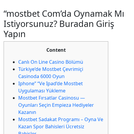
“mostbet Com’da Oynamak Mı
Istiyorsunuz? Buradan Giriş
Yapın
Content
Canlı On Line Casino Bölümü
Türkiye’de Mostbet Çevrimiçi
Casinoda 6000 Oyun
Iphone” “Ve Ipad’de Mostbet
Uygulaması Yükleme
Mostbet Fırsatlar Casinosu —
Oyunları Seçin Empieza Hediyeler
Kazanın
Mostbet Sadakat Programı – Oyna Ve
Kazan Spor Bahisleri Ücretsiz
Bahisler