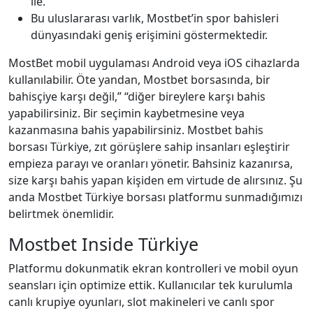
ile.
Bu uluslararası varlık, Mostbet’in spor bahisleri
dünyasındaki geniş erişimini göstermektedir.
MostBet mobil uygulaması Android veya iOS cihazlarda
kullanılabilir. Öte yandan, Mostbet borsasında, bir
bahisçiye karşı değil,” “diğer bireylere karşı bahis
yapabilirsiniz. Bir seçimin kaybetmesine veya
kazanmasına bahis yapabilirsiniz. Mostbet bahis
borsası Türkiye, zıt görüşlere sahip insanları eşleştirir
empieza parayı ve oranları yönetir. Bahsiniz kazanırsa,
size karşı bahis yapan kişiden em virtude de alırsınız. Şu
anda Mostbet Türkiye borsası platformu sunmadığımızı
belirtmek önemlidir.
Mostbet Inside Türkiye
Platformu dokunmatik ekran kontrolleri ve mobil oyun
seansları için optimize ettik. Kullanıcılar tek kurulumla
canlı krupiye oyunları, slot makineleri ve canlı spor