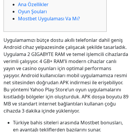
Ana Özellikler
Oyun Şouları
Mostbet Uygulaması Va Mı?
Uygulamamızı bütçe dostu akıllı telefonlar dahil geniş
Android cihaz yelpazesinde çalışacak şekilde tasarladık.
Uygulama 2 GIGABYTE RAM ve temel işlemcili cihazlarda
verimli çalışıyor. 4 GB+ RAM’li modern cihazlar canlı
yayın ve casino oyunları için optimal performans
yaşıyor. Android kullanıcıları mobil uygulamamıza resmi
net sitesinden doğrudan APK indirmesi ile erişebiliyor.
Bu yöntemi Yahoo Play Store’un oyun uygulamalarını
kısıtladığı bölgeler için oluşturduk. APK dosya boyutu 89
MB ve standart internet bağlantıları kullanan çoğu
cihazda 3 dakika içinde yükleniyor.
Türkiye bahis siteleri arasında Mostbet bonusları,
en avantajlı tekliflerden bazılarını sunar.