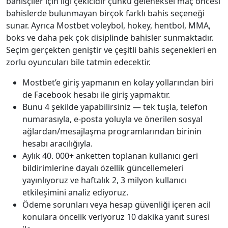
bahisçiler için ilgi çekicidir çünkü geleneksel maç öncesi
bahislerde bulunmayan birçok farklı bahis seçeneği
sunar. Ayrıca Mostbet voleybol, hokey, hentbol, MMA,
boks ve daha pek çok disiplinde bahisler sunmaktadır.
Seçim gerçekten geniştir ve çeşitli bahis seçenekleri en
zorlu oyuncuları bile tatmin edecektir.
Mostbet’e giriş yapmanın en kolay yollarından biri
de Facebook hesabı ile giriş yapmaktır.
Bunu 4 şekilde yapabilirsiniz — tek tuşla, telefon
numarasıyla, e-posta yoluyla ve önerilen sosyal
ağlardan/mesajlaşma programlarından birinin
hesabı aracılığıyla.
Aylık 40. 000+ anketten toplanan kullanıcı geri
bildirimlerine dayalı özellik güncellemeleri
yayınlıyoruz ve haftalık 2, 3 milyon kullanıcı
etkileşimini analiz ediyoruz.
Ödeme sorunları veya hesap güvenliği içeren acil
konulara öncelik veriyoruz 10 dakika yanıt süresi