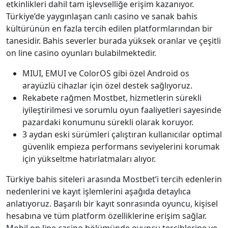
etkinlikleri dahil tam işlevselliğe erişim kazanıyor.
Türkiye’de yaygınlaşan canlı casino ve sanak bahis
kültürünün en fazla tercih edilen platformlarından bir
tanesidir. Bahis severler burada yüksek oranlar ve çeşitli
on line casino oyunları bulabilmektedir.
MIUI, EMUI ve ColorOS gibi özel Android os
arayüzlü cihazlar için özel destek sağlıyoruz.
Rekabete rağmen Mostbet, hizmetlerin sürekli
iyileştirilmesi ve sorumlu oyun faaliyetleri sayesinde
pazardaki konumunu sürekli olarak koruyor.
3 aydan eski sürümleri çalıştıran kullanıcılar optimal
güvenlik empieza performans seviyelerini korumak
için yükseltme hatırlatmaları alıyor.
Türkiye bahis siteleri arasında Mostbet’i tercih edenlerin
nedenlerini ve kayıt işlemlerini aşağıda detaylıca
anlatıyoruz. Başarılı bir kayıt sonrasında oyuncu, kişisel
hesabına ve tüm platform özelliklerine erişim sağlar.
Mobil on line casino bölümünde oyuncu tercihlerine ve