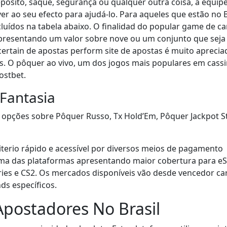
pósito, saque, segurança ou qualquer outra coisa, a equip
er ao seu efecto para ajudá-lo. Para aqueles que estão no B
luídos na tabela abaixo. O finalidad do popular game de ca
s apresentando um valor sobre nove ou um conjunto que seja
certain de apostas perform site de apostas é muito aprecia
s. O pôquer ao vivo, um dos jogos mais populares em cass
ostbet.
Fantasia
á opções sobre Pôquer Russo, Tx Hold’Em, Pôquer Jackpot S
terio rápido e acessível por diversos meios de pagamento
guma das plataformas apresentando maior cobertura para e
ories e CS2. Os mercados disponíveis vão desde vencedor ca
ds específicos.
Apostadores No Brasil