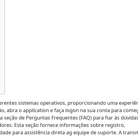
ferentes sistemas operativos, proporcionando uma experiê
ção, abra o application e faça logon na sua conta para come
a seção de Perguntas Frequentes (FAQ) para fiar às dúvida
res. Esta seção fornece informações sobre registro,
ade para assistência direta ag equipe de suporte. A trans