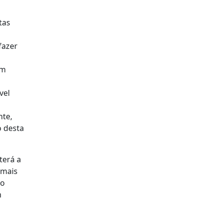
tas
fazer
em
vel
nte,
o desta
terá a
 mais
ao
m