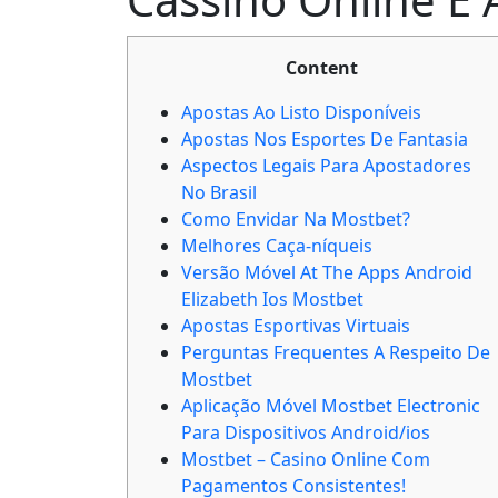
Content
Apostas Ao Listo Disponíveis
Apostas Nos Esportes De Fantasia
Aspectos Legais Para Apostadores
No Brasil
Como Envidar Na Mostbet?
Melhores Caça-níqueis
Versão Móvel At The Apps Android
Elizabeth Ios Mostbet
Apostas Esportivas Virtuais
Perguntas Frequentes A Respeito De
Mostbet
Aplicação Móvel Mostbet Electronic
Para Dispositivos Android/ios
Mostbet – Casino Online Com
Pagamentos Consistentes!