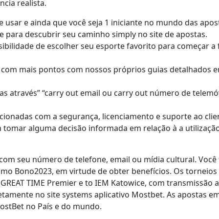
cia realista.
re usar e ainda que você seja 1 iniciante no mundo das apos
de para descubrir seu caminho simply no site de apostas.
sibilidade de escolher seu esporte favorito para começar a 
com mais pontos com nossos próprios guias detalhados 
as através” “carry out email ou carry out número de telemó
ionadas com a segurança, licenciamento e suporte ao clie
 tomar alguma decisão informada em relação à a utilizaçã
com seu número de telefone, email ou mídia cultural. Você 
mo Bono2023, em virtude de obter benefícios. Os torneios
GREAT TIME Premier e to IEM Katowice, com transmissão 
retamente no site systems aplicativo Mostbet. As apostas e
MostBet no País e do mundo.