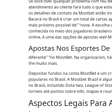
Se você tiver qualquer problema com teu de
atendimento ao cliente fará tudo o que estiv
os detalhes de contato da Mostbet estão inc
Bacará no Brasil é criar um total de carta
mais próximo possível de” “nove. A escolha 
conhecida no meio dos jogadores brasileiro
online, é uma das opções de apostas weil M
Apostas Nos Esportes De 
diferente” “no MostBet. Na organizacion, h
the muito mais.
Depositar fundos na conta MostBet é um cri
populares no Brasil. A Mostbet Brazil é al
no Brasil, incluindo Dota two, League of St
torneio até pontos sobre kills, mapas e roun
Aspectos Legais Para 