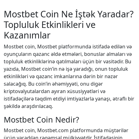
Mostbet Coin Ne İştək Yaradar?
Topluluk Etkinlikleri ve
Kazanımlar
Mostbet coin, Mostbet platformunda istifadə edilən və
oyunçuların qazanc əldə etmələri, bonuslar almaları və
topluluk etkinliklərinə qatılmaları üçün bir vasitədir. Bu
yazıda, Mostbet coin’in nə işə yaradığı, onun topluluk
etkinlikləri və qazanc imkanlarına dərin bir nəzər
salacağıq. Bu coin’in əhəmiyyəti, onu digər
kriptovalyutalardan ayıran xüsusiyyətləri və
istifadəçilərə təqdim etdiyi imtiyazlarla yanaşı, ətraflı bir
şəkildə araşdırılacaq.
Mostbet Coin Nedir?
Mostbet coin, Mostbet.com platformunda müştərilər
üçün yaradılan rəqəmsal mülkiyyətdir. İstifadəsinin