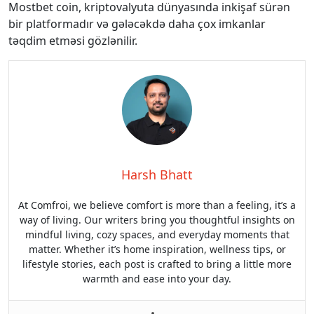
Mostbet coin, kriptovalyuta dünyasında inkişaf sürən
bir platformadır və gələcəkdə daha çox imkanlar
təqdim etməsi gözlənilir.
Harsh Bhatt
At Comfroi, we believe comfort is more than a feeling, it’s a
way of living. Our writers bring you thoughtful insights on
mindful living, cozy spaces, and everyday moments that
matter. Whether it’s home inspiration, wellness tips, or
lifestyle stories, each post is crafted to bring a little more
warmth and ease into your day.