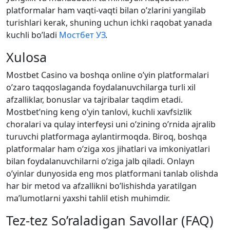
platformalar ham vaqti-vaqti bilan o’zlarini yangilab
turishlari kerak, shuning uchun ichki raqobat yanada
kuchli bo’ladi
Мостбет УЗ
.
Xulosa
Mostbet Casino va boshqa online o’yin platformalari
o’zaro taqqoslaganda foydalanuvchilarga turli xil
afzalliklar, bonuslar va tajribalar taqdim etadi.
Mostbet’ning keng o’yin tanlovi, kuchli xavfsizlik
choralari va qulay interfeysi uni o’zining o’rnida ajralib
turuvchi platformaga aylantirmoqda. Biroq, boshqa
platformalar ham o’ziga xos jihatlari va imkoniyatlari
bilan foydalanuvchilarni o’ziga jalb qiladi. Onlayn
o’yinlar dunyosida eng mos platformani tanlab olishda
har bir metod va afzallikni bo’lishishda yaratilgan
ma’lumotlarni yaxshi tahlil etish muhimdir.
Tez-tez So’raladigan Savollar (FAQ)