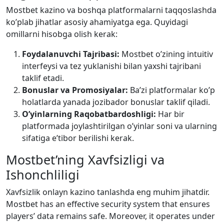
Mostbet kazino va boshqa platformalarni taqqoslashda
ko’plab jihatlar asosiy ahamiyatga ega. Quyidagi
omillarni hisobga olish kerak:
Foydalanuvchi Tajribasi:
Mostbet o’zining intuitiv
interfeysi va tez yuklanishi bilan yaxshi tajribani
taklif etadi.
Bonuslar va Promosiyalar:
Ba’zi platformalar ko’p
holatlarda yanada jozibador bonuslar taklif qiladi.
O’yinlarning Raqobatbardoshligi:
Har bir
platformada joylashtirilgan o’yinlar soni va ularning
sifatiga e’tibor berilishi kerak.
Mostbet’ning Xavfsizligi va
Ishonchliligi
Xavfsizlik onlayn kazino tanlashda eng muhim jihatdir.
Mostbet has an effective security system that ensures
players’ data remains safe. Moreover, it operates under