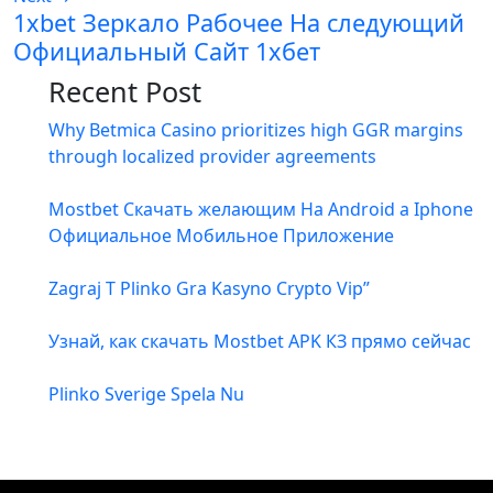
1xbet Зеркало Рабочее На следующий
Официальный Сайт 1хбет
Recent Post
Why Betmica Casino prioritizes high GGR margins
through localized provider agreements
Mostbet Скачать желающим На Android а Iphone
Официальное Мобильное Приложение
Zagraj T Plinko Gra Kasyno Crypto Vip”
Узнай, как скачать Mostbet APK КЗ прямо сейчас
Plinko Sverige Spela Nu