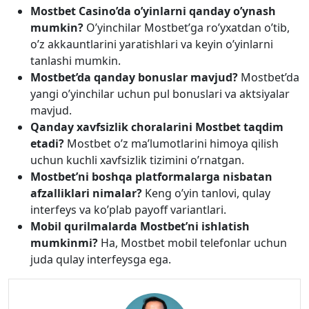
Mostbet Casino’da o’yinlarni qanday o’ynash
mumkin?
O’yinchilar Mostbet’ga ro’yxatdan o’tib,
o’z akkauntlarini yaratishlari va keyin o’yinlarni
tanlashi mumkin.
Mostbet’da qanday bonuslar mavjud?
Mostbet’da
yangi o’yinchilar uchun pul bonuslari va aktsiyalar
mavjud.
Qanday xavfsizlik choralarini Mostbet taqdim
etadi?
Mostbet o’z ma’lumotlarini himoya qilish
uchun kuchli xavfsizlik tizimini o’rnatgan.
Mostbet’ni boshqa platformalarga nisbatan
afzalliklari nimalar?
Keng o’yin tanlovi, qulay
interfeys va ko’plab payoff variantlari.
Mobil qurilmalarda Mostbet’ni ishlatish
mumkinmi?
Ha, Mostbet mobil telefonlar uchun
juda qulay interfeysga ega.