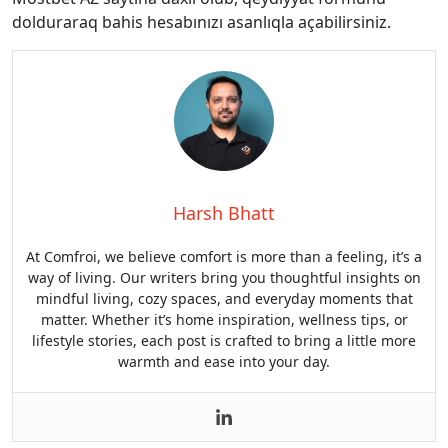
dolduraraq bahis hesabınızı asanlıqla açabilirsiniz.
Harsh Bhatt
At Comfroi, we believe comfort is more than a feeling, it’s a
way of living. Our writers bring you thoughtful insights on
mindful living, cozy spaces, and everyday moments that
matter. Whether it’s home inspiration, wellness tips, or
lifestyle stories, each post is crafted to bring a little more
warmth and ease into your day.