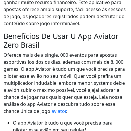
ganhar muito recurso financeiro. Este aplicativo para
apostas oferece amplo suporte, fácil acesso às sessões
de jogo, os jogadores registrados podem desfrutar do
conteúdo sobre jogo interminável.
Benefícios De Usar U App Aviator
Zero Brasil
Oferece mais de a single. 000 eventos para apostas
esportivas los dos os dias, ademas com mais de 8. 000
games. O app Aviator é tudo um que você precisa para
pilotar esse avião no seu móvil! Quer você prefira um
multiplicador indudable, embora menor, systems deixe
a avión subir o máximo possível, você ajajai adorar a
chance de jogar nas quais quer que esteja. Leia nossa
análise do app Aviator e descubra tudo sobre essa
chance única de jogo
aviator
.
O app Aviator é tudo u que você precisa para
pilotar esse avião em seu celular!