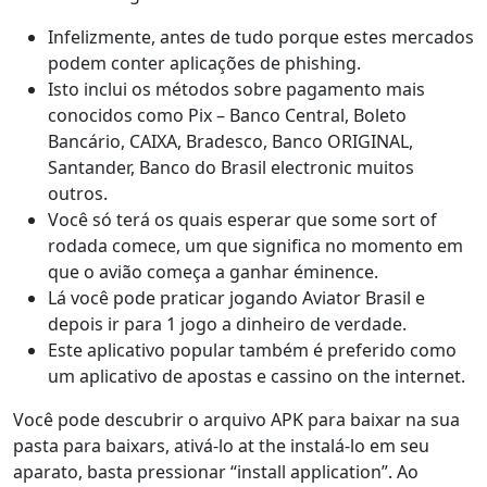
Infelizmente, antes de tudo porque estes mercados
podem conter aplicações de phishing.
Isto inclui os métodos sobre pagamento mais
conocidos como Pix – Banco Central, Boleto
Bancário, CAIXA, Bradesco, Banco ORIGINAL,
Santander, Banco do Brasil electronic muitos
outros.
Você só terá os quais esperar que some sort of
rodada comece, um que significa no momento em
que o avião começa a ganhar éminence.
Lá você pode praticar jogando Aviator Brasil e
depois ir para 1 jogo a dinheiro de verdade.
Este aplicativo popular também é preferido como
um aplicativo de apostas e cassino on the internet.
Você pode descubrir o arquivo APK para baixar na sua
pasta para baixars, ativá-lo at the instalá-lo em seu
aparato, basta pressionar “install application”. Ao