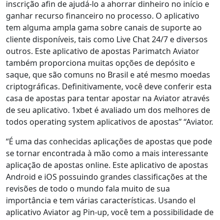
inscrição afin de ajudá-lo a ahorrar dinheiro no início e
ganhar recurso financeiro no processo. O aplicativo
tem alguma ampla gama sobre canais de suporte ao
cliente disponíveis, tais como Live Chat 24/7 e diversos
outros. Este aplicativo de apostas Parimatch Aviator
também proporciona muitas opções de depósito e
saque, que são comuns no Brasil e até mesmo moedas
criptográficas. Definitivamente, você deve conferir esta
casa de apostas para tentar apostar na Aviator através
de seu aplicativo. 1xbet é avaliado um dos melhores de
todos operating system aplicativos de apostas” “Aviator.
“É uma das conhecidas aplicações de apostas que pode
se tornar encontrada à mão como a mais interessante
aplicação de apostas online. Este aplicativo de apostas
Android e iOS possuindo grandes classificações at the
revisões de todo o mundo fala muito de sua
importância e tem várias características. Usando el
aplicativo Aviator ag Pin-up, você tem a possibilidade de