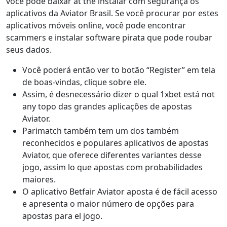
você pode baixar at the instalar com segurança os
aplicativos da Aviator Brasil. Se você procurar por estes
aplicativos móveis online, você pode encontrar
scammers e instalar software pirata que pode roubar
seus dados.
Você poderá então ver to botão “Register” em tela
de boas-vindas, clique sobre ele.
Assim, é desnecessário dizer o qual 1xbet está not
any topo das grandes aplicações de apostas
Aviator.
Parimatch também tem um dos também
reconhecidos e populares aplicativos de apostas
Aviator, que oferece diferentes variantes desse
jogo, assim lo que apostas com probabilidades
maiores.
O aplicativo Betfair Aviator aposta é de fácil acesso
e apresenta o maior número de opções para
apostas para el jogo.