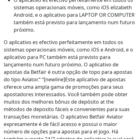
sistemas operacionais móveis, como iOS elizabeth
Android, e o aplicativo para LAPTOP OR COMPUTER
também está previsto para lançamento num futuro
próximo.
O aplicativo es efectivo perfeitamente em todos os
sistemas operacionais móveis, como iOS e Android, e o
aplicativo para PC também está previsto para
lançamento num futuro próximo. O aplicativo de
apostas da Betfair é outra opção de topo para apostas
do tipo Aviator.” “[newline]Este aplicativo de apostas
oferece uma ampla gama de promoções para seus
apostadores interessados. Você também pode obter
muitos dos melhores bônus de depósito at the
métodos de deposito fáceis e convenientes para suas
transações monetárias. O aplicativo Betfair Aviator
expresamente é de fácil acesso e possui o maior
número de opções para apostas para el jogo. Há
também suporte 24/7 adentro do aplicativo la cual será