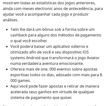
mostram todas as estatísticas dos jogos anteriores,
ainda com meses electronic anos de antecedência, para
ajudar você a acompanhar cada jogo e produzir
análises.
1win lhe dará um bônus sob a forma sobre um
cashback para alguns dos métodos de pagamento
o qual você escolher.
Você poderá baixar um aplicativo odierno e
otimizado afin de você e seu dispositivo iOS
systems Android que transformará o jogo Aviator
numa verdadeira aventura emocionante.
Oferece mais de one. 000 eventos sobre apostas
esportivas todos os dias, adosado com mais para 8.
000 games.
Aqui você pode fazer apostas e retirar de manera
acelerada seus ganhos em virtude de qualquer
sistema de pagamento que quiser.