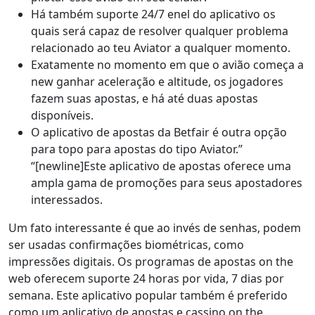
Há também suporte 24/7 enel do aplicativo os
quais será capaz de resolver qualquer problema
relacionado ao teu Aviator a qualquer momento.
Exatamente no momento em que o avião começa a
new ganhar aceleração e altitude, os jogadores
fazem suas apostas, e há até duas apostas
disponíveis.
O aplicativo de apostas da Betfair é outra opção
para topo para apostas do tipo Aviator.”
“[newline]Este aplicativo de apostas oferece uma
ampla gama de promoções para seus apostadores
interessados.
Um fato interessante é que ao invés de senhas, podem
ser usadas confirmações biométricas, como
impressões digitais. Os programas de apostas on the
web oferecem suporte 24 horas por vida, 7 dias por
semana. Este aplicativo popular também é preferido
como um aplicativo de apostas e cassino on the