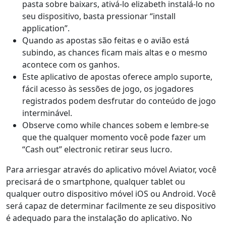
pasta sobre baixars, ativá-lo elizabeth instalá-lo no
seu dispositivo, basta pressionar “install
application”.
Quando as apostas são feitas e o avião está
subindo, as chances ficam mais altas e o mesmo
acontece com os ganhos.
Este aplicativo de apostas oferece amplo suporte,
fácil acesso às sessões de jogo, os jogadores
registrados podem desfrutar do conteúdo de jogo
interminável.
Observe como while chances sobem e lembre-se
que the qualquer momento você pode fazer um
“Cash out” electronic retirar seus lucro.
Para arriesgar através do aplicativo móvel Aviator, você
precisará de o smartphone, qualquer tablet ou
qualquer outro dispositivo móvel iOS ou Android. Você
será capaz de determinar facilmente ze seu dispositivo
é adequado para the instalação do aplicativo. No