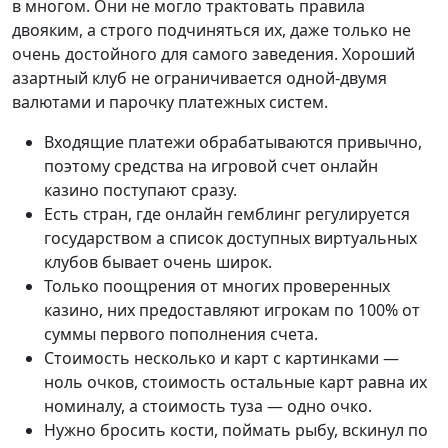
в многом. Они не могло трактовать правила
двояким, а строго подчиняться их, даже только не
очень достойного для самого заведения. Хороший
азартный клуб не ограничивается одной-двумя
валютами и парочку платежных систем.
Входящие платежи обрабатываются привычно,
поэтому средства на игровой счет онлайн
казино поступают сразу.
Есть стран, где онлайн гемблинг регулируется
государством а список доступных виртуальных
клубов бывает очень широк.
Только поощрения от многих проверенных
казино, них предоставляют игрокам по 100% от
суммы первого пополнения счета.
Стоимость несколько и карт с картинками —
ноль очков, стоимость остальные карт равна их
номиналу, а стоимость туза — одно очко.
Нужно бросить кости, поймать рыбу, вскинул по