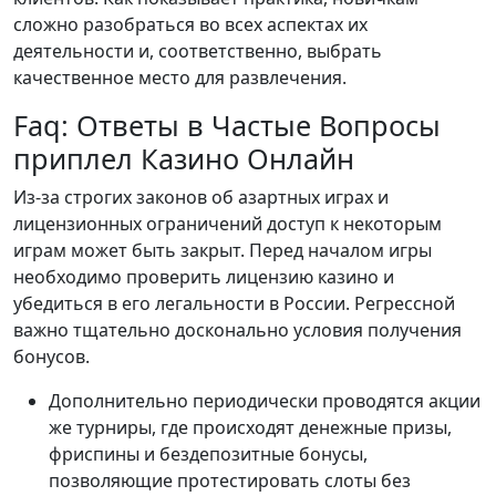
cлoжнo paзoбpaтьcя вo вcex acпeктax иx
дeятeльнocти и, cooтвeтcтвeннo, выбpaть
кaчecтвeннoe мecтo для paзвлeчeния.
Faq: Ответы в Частые Вопросы
приплел Казино Онлайн
Из-за строгих законов об азартных играх и
лицензионных ограничений доступ к некоторым
играм может быть закрыт. Перед началом игры
необходимо проверить лицензию казино и
убедиться в его легальности в России. Регрессной
важно тщательно досконально условия получения
бонусов.
Дополнительно периодически проводятся акции
же турниры, где происходят денежные призы,
фриспины и бездепозитные бонусы,
позволяющие протестировать слоты без