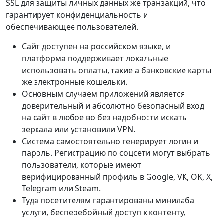
SSL для защиты личных данных же транзакций, что
гарантирует конфиденциальность и
обеспечивающее пользователей.
Сайт доступен на российском языке, и
платформа поддерживает локальные
использовать оплаты, такие а банковские карты
же электронные кошельки.
Основным случаем приложений является
доверительный и абсолютно безопасный вход
на сайт в любое во без надобности искать
зеркала или установили VPN.
Система самостоятельно генерирует логин и
пароль. Регистрацию по соцсети могут выбрать
пользователи, которые имеют
верифицированный профиль в Google, VK, OK, X,
Telegram или Steam.
Туда посетителям гарантированы минилаба
услуги, бесперебойный доступ к контенту,