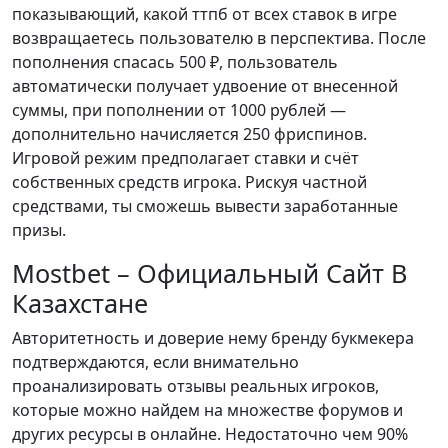
показывающий, какой ттпб от всех ставок в игре
возвращаетесь пользователю в перспектива. После
пополнения спасась 500 ₽, пользователь
автоматически получает удвоение от внесенной
суммы, при пополнении от 1000 рублей —
дополнительно начисляется 250 фриспинов.
Игровой режим предполагает ставки и счёт
собственных средств игрока. Рискуя частной
средствами, ты сможешь вывести заработанные
призы.
Mostbet – Официальный Сайт В
Казахстане
Авторитетность и доверие нему бренду букмекера
подтверждаются, если внимательно
проанализировать отзывы реальных игроков,
которые можно найдем на множестве форумов и
других ресурсы в онлайне. Недостаточно чем 90%