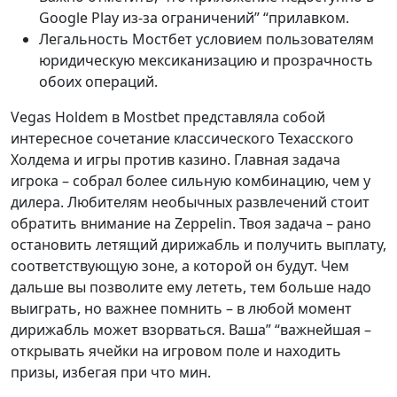
Google Play из-за ограничений” “прилавком.
Легальность Мостбет условием пользователям
юридическую мексиканизацию и прозрачность
обоих операций.
Vegas Holdem в Mostbet представляла собой
интересное сочетание классического Техасского
Холдема и игры против казино. Главная задача
игрока – собрал более сильную комбинацию, чем у
дилера. Любителям необычных развлечений стоит
обратить внимание на Zeppelin. Твоя задача – рано
остановить летящий дирижабль и получить выплату,
соответствующую зоне, а которой он будут. Чем
дальше вы позволите ему лететь, тем больше надо
выиграть, но важнее помнить – в любой момент
дирижабль может взорваться. Ваша” “важнейшая –
открывать ячейки на игровом поле и находить
призы, избегая при что мин.