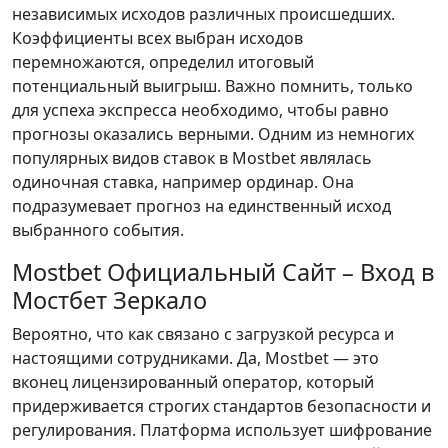
независимых исходов различных происшедших.
Коэффициенты всех выбран исходов
перемножаются, определил итоговый
потенциальный выигрыш. Важно помнить, только
для успеха экспресса необходимо, чтобы равно
прогнозы оказались верными. Одним из немногих
популярных видов ставок в Mostbet являлась
одиночная ставка, например ординар. Она
подразумевает прогноз на единственный исход
выбранного события.
Mostbet Официальный Сайт – Вход в
Мостбет Зеркало
Вероятно, что как связано с загрузкой ресурса и
настоящими сотрудниками. Да, Mostbet — это
вконец лицензированный оператор, который
придерживается строгих стандартов безопасности и
регулирования. Платформа использует шифрование