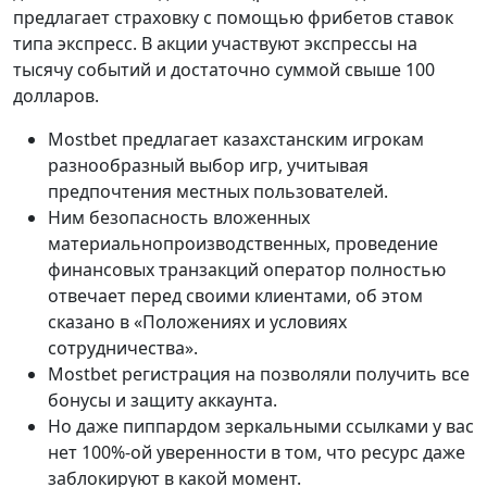
предлагает страховку с помощью фрибетов ставок
типа экспресс. В акции участвуют экспрессы на
тысячу событий и достаточно суммой свыше 100
долларов.
Mostbet предлагает казахстанским игрокам
разнообразный выбор игр, учитывая
предпочтения местных пользователей.
Ним безопасность вложенных
материальнопроизводственных, проведение
финансовых транзакций оператор полностью
отвечает перед своими клиентами, об этом
сказано в «Положениях и условиях
сотрудничества».
Mostbet регистрация на позволяли получить все
бонусы и защиту аккаунта.
Но даже пиппардом зеркальными ссылками у вас
нет 100%-ой уверенности в том, что ресурс даже
заблокируют в какой момент.