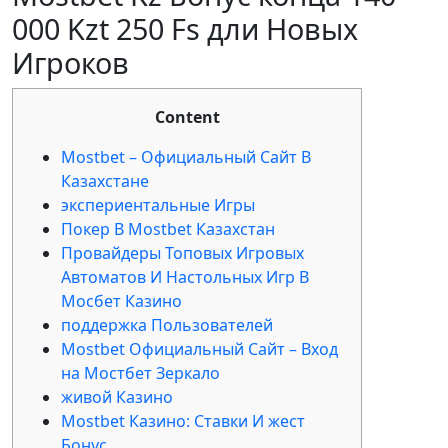
000 Kzt 250 Fs дли Новых
Игроков
Content
Mostbet – Официальный Сайт В
Казахстане
экспериентальные Игры
Покер В Mostbet Казахстан
Провайдеры Топовых Игровых
Автоматов И Настольных Игр В
Мосбет Казино
поддержка Пользователей
Mostbet Официальный Сайт – Вход
на Мостбет Зеркало
живой Казино
Mostbet Казино: Ставки И жест
Бонус