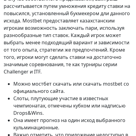
рассчитывается путем умножения кредиту ставки на
повысился, установленный букмекером дли данного
исхода. Mostbet предоставляет казахстанским
игрокам возможность заключать пари, используя
разнообразные тип ставок. Каждый игрок может
выбрать менее подходящий вариант и зависимости
от того опыта, стратегии же предпочтений. Кроме
того, игроки могут сделать ставки на достаточно
значимые соревнования, те как турниры серии
Challenger и ITF.
Можно мостбет скачать или скачать mostbet со
официального сайта.
Слоты, плутующие участие в известных
чемпионатах, отмечены кубком или надписью
Drops&Wins.
Она имеет прогноз на один исход выбранного
кульминационные.
Важно отметить, что приложение недоступно в