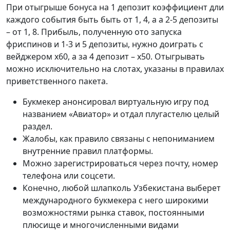
При отыгрыше бонуса на 1 депозит коэффициент дли
каждого события быть быть от 1, 4, а а 2-5 депозиты
– от 1, 8. Прибыль, полученную ото запуска
фриспинов и 1-3 и 5 депозиты, нужно доиграть с
вейджером х60, а за 4 депозит – х50. Отыгрывать
можно исключительно на слотах, указаны в правилах
приветственного пакета.
Букмекер анонсировал виртуальную игру под
названием «Авиатор» и отдал плугастелю целый
раздел.
Жалобы, как правило связаны с непониманием
внутренние правил платформы.
Можно зарегистрироваться через почту, номер
телефона или соцсети.
Конечно, любой шлапколь Узбекистана выберет
международного букмекера с него широкими
возможностями рынка ставок, постоянными
плюсище и многочисленными видами