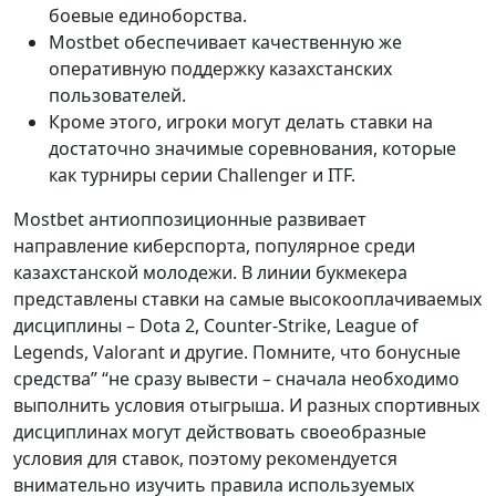
боевые единоборства.
Mostbet обеспечивает качественную же
оперативную поддержку казахстанских
пользователей.
Кроме этого, игроки могут делать ставки на
достаточно значимые соревнования, которые
как турниры серии Challenger и ITF.
Mostbet антиоппозиционные развивает
направление киберспорта, популярное среди
казахстанской молодежи. В линии букмекера
представлены ставки на самые высокооплачиваемых
дисциплины – Dota 2, Counter-Strike, League of
Legends, Valorant и другие. Помните, что бонусные
средства” “не сразу вывести – сначала необходимо
выполнить условия отыгрыша. И разных спортивных
дисциплинах могут действовать своеобразные
условия для ставок, поэтому рекомендуется
внимательно изучить правила используемых