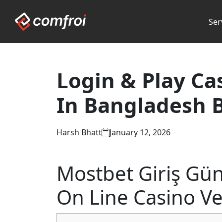
Ser
Login & Play Cas
In Bangladesh B
Harsh Bhatt
January 12, 2026
Mostbet Giriş Gün
On Line Casino Ve