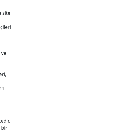
 site
ileri
 ve
ri,
en
edir.
 bir