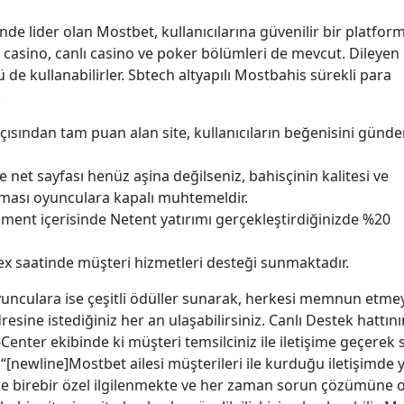
nde lider olan Mostbet, kullanıcılarına güvenilir bir platfor
t casino, canlı casino ve poker bölümleri de mevcut. Dileyen
de kullanabilirler. Sbtech altyapılı Mostbahis sürekli para
.
k açısından tam puan alan site, kullanıcıların beğenisini günd
net sayfası henüz aşina değilseniz, bahisçinin kalitesi ve
luşması oyunculara kapalı muhtemeldir.
ment içerisinde Netent yatırımı gerçekleştirdiğinizde %20
ex saatinde müşteri hizmetleri desteği sunmaktadır.
unculara ise çeşitli ödüller sunarak, herkesi memnun etme
sine istediğiniz her an ulaşabilirsiniz. Canlı Destek hattını
Center ekibinde ki müşteri temsilciniz ile iletişime geçerek 
” “[newline]Mostbet ailesi müşterileri ile kurduğu iletişimde 
le birebir özel ilgilenmekte ve her zaman sorun çözümüne o