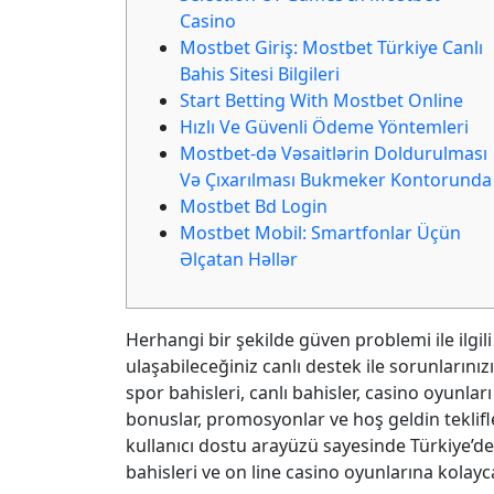
Casino
Mostbet Giriş: Mostbet Türkiye Canlı
Bahis Sitesi Bilgileri
Start Betting With Mostbet Online
Hızlı Ve Güvenli Ödeme Yöntemleri
Mostbet-də Vəsaitlərin Doldurulması
Və Çıxarılması Bukmeker Kontorunda
Mostbet Bd Login
Mostbet Mobil: Smartfonlar Üçün
Əlçatan Həllər
Herhangi bir şekilde güven problemi ile ilg
ulaşabileceğiniz canlı destek ile sorunlarınız
spor bahisleri, canlı bahisler, casino oyunlar
bonuslar, promosyonlar ve hoş geldin teklifle
kullanıcı dostu arayüzü sayesinde Türkiye’de
bahisleri ve on line casino oyunlarına kolayc