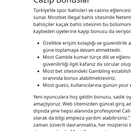
Türkiye’de spor bahisleri ve casino eğlencesi
sunar. Mostbet illegal bahis sitesinde Neten
bahisçiler kaçak bahis sitesinin bu bölümünü 
kaybeden üyelerine kayıp bonusu da veriyor
Özellikle erişim kolaylığı ve güvenilirli
güne toplamaya devam etmektedir.
Most Gamble kumar türçe dili ve eğlence 
güvenilirliği ilgili kafanız da sorular o
Most bet sitesindeki Gambling establish
oranında bonus alabilmektesiniz.
Most guess, kullanıcılarına günün your 
Yeni oyunculara hoş geldin bonusu, sadık oy
amaçlıyoruz. Web sitemizden güncel giriş adre
dışında yine hepsi alanında profesyonel Call-
olarak da bilgi empieza yardım alabilirsiniz.
zaman özverili davranmakta, her müşterisi i