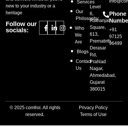
info@com
Services
new to your industry or a
Level
Our
heritage
Phone
6,
Philosophy
Numbe
Ratnanjali
Follow our
Square,
Who
socials:
+91
613,
We
97125
Prernatirth
Are
96499
Derasar
Blogs
Rd,
Contact
Prahlad
Us
Nagar,
Ahmedabad,
Gujarat
380015
© 2025 comfroi. All rights
Privacy Policy
reserved.
Terms of Use