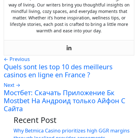
way of living. Our writers bring you thoughtful insights on
mindful living, cozy spaces, and everyday moments that
matter. Whether it’s home inspiration, wellness tips, or
lifestyle stories, each post is crafted to bring a little more
warmth and ease into your day.
←
Previous
Quels sont les top 10 des meilleurs
casinos en ligne en France ?
Next
→
Мостбет: Скачать Приложение Бк
Mostbet На Андроид только Айфон С
Сайта
Recent Post
Why Betmica Casino prioritizes high GGR margins