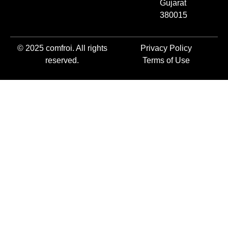
Gujarat
380015
© 2025 comfroi. All rights
Privacy Policy
reserved.
Terms of Use