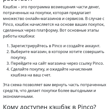
Кэшбэк – это программа возмещения части денег,
потраченных на покупки, которая предлагает
множество онлайн-магазинов и сервисов. В случае с
Pinco, кэшбэк начисляется на основе ваших покупок,
сделанных через платформу. Вот основные этапы
работы кэшбэка:
Зарегистрируйтесь в Pinco и создайте аккаунт.
Выберите магазин, в котором хотите совершить
покупку.
Перейдите на сайт магазина через ссылку Pinco.
Сделайте покупку, и ожидайте начисления
кэшбэка на ваш счет.
Эта схема позволяет вам вернуть часть потраченных
средств, что делает покупки более выгодными и
экономичными.
Кому доступен кэшбэк в Pinco?