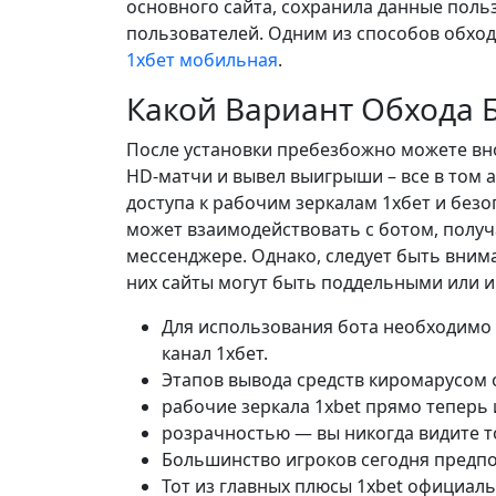
основного сайта, сохранила данные поль
пользователей. Одним из способов обход
1хбет мобильная
.
Какой Вариант Обхода 
После установки пребезбожно можете вно
HD-матчи и вывел выигрыши – все в том
доступа к рабочим зеркалам 1хбет и без
может взаимодействовать с ботом, полу
мессенджере. Однако, следует быть вним
них сайты могут быть поддельными или и
Для использования бота необходимо 
канал 1хбет.
Этапов вывода средств киромарусом о
рабочие зеркала 1xbet прямо теперь
розрачностью — вы никогда видите то
Большинство игроков сегодня предп
Тот из главных плюсы 1xbet официальн