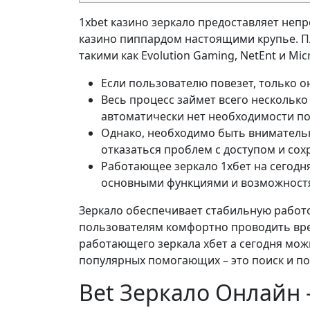
1xbet казино зеркало предоставляет непр
казино пиппардом настоящими крупье. П
такими как Evolution Gaming, NetEnt и Mi
Если пользователю повезет, только 
Весь процесс займет всего нескольк
автоматически нет необходимости по
Однако, необходимо быть вниматель
отказаться проблем с доступом и со
Работающее зеркало 1хбет на сегодн
основными функциями и возможност
Зеркало обеспечивает стабильную работо
пользователям комфортно проводить врем
работающего зеркала хбет а сегодня мож
популярных помогающих – это поиск и по
Bet Зеркало Онлайн