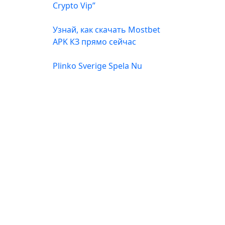
Crypto Vip”
Узнай, как скачать Mostbet
APK КЗ прямо сейчас
Plinko Sverige Spela Nu