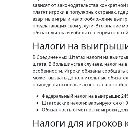
зависят от законодательства конкретной 
платят игроки в популярных странах, где
азартные игры и налогообложение выигрыш
предлагающих свои услуги. Это знание 
обязательства и избежать неприятностей
Налоги на выигрыши
В Соединенных Штатах налоги на выигрыш
штата. В большинстве случаев, налог на
особенности. Игроки обязаны сообщать о
может вызвать дополнительные обязател
приведены основные аспекты налогообло
Федеральный налог на выигрыши: 24%
Штатовские налоги: варьируются от 0
Обязанность отчетности: игроки дол
Налоги для игроков 