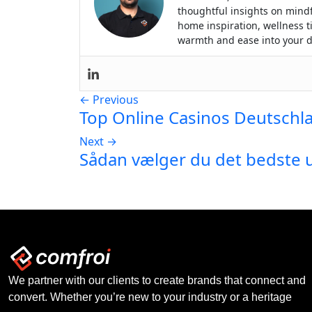
thoughtful insights on mindf
home inspiration, wellness tip
warmth and ease into your d
←
Previous
Top Online Casinos Deutschla
Next
→
Sådan vælger du det bedste u
We partner with our clients to create brands that connect and
convert. Whether you’re new to your industry or a heritage