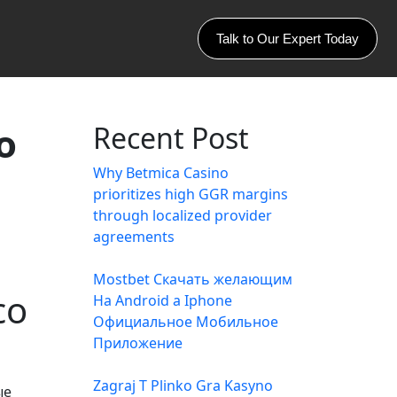
Talk to Our Expert Today
о
Recent Post
Why Betmica Casino
prioritizes high GGR margins
through localized provider
agreements
Mostbet Скачать желающим
co
На Android а Iphone
Официальное Мобильное
Приложение
Zagraj T Plinko Gra Kasyno
ые