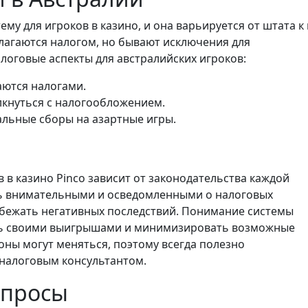
му для игроков в казино, и она варьируется от штата к 
лагаются налогом, но бывают исключения для
оговые аспекты для австралийских игроков:
аются налогами.
лкнуться с налогообложением.
льные сборы на азартные игры.
 в казино Pinco зависит от законодательства каждой
ть внимательными и осведомленными о налоговых
избежать негативных последствий. Понимание системы
ть своими выигрышами и минимизировать возможные
оны могут меняться, поэтому всегда полезно
налоговым консультантом.
опросы