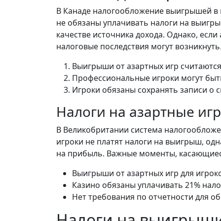
В Канаде налогообложение выигрышей в к
не обязаны уплачивать налоги на выигрыш
качестве источника дохода. Однако, есл
налоговые последствия могут возникнуть
Выигрыши от азартных игр считаются
Профессиональные игроки могут быт
Игроки обязаны сохранять записи о 
Налоги на азартные иг
В Великобритании система налогообложен
игроки не платят налоги на выигрыш, од
на прибыль. Важные моменты, касающиес
Выигрыши от азартных игр для игрок
Казино обязаны уплачивать 21% нало
Нет требования по отчетности для о
Налоги на выигрыши