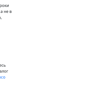
гроки
а не в
,
есь
алог
nco