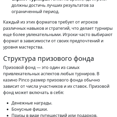
должны достичь лучших результатов за
ограниченный период.
Каждый из этих форматов требует от игроков
различных навыков и стратегий, что делает турниры
еще более увлекательными. Игроки часто выбирают
формат в зависимости от своих предпочтений и
уровня мастерства.
Структура призового фонда
Призовой фонд — это один из самых
привлекательных аспектов любых турниров. В
казино Pinco размер призового фонда обычно
зависит от числа участников и их ставок. Призовой
фонд может включать в себя:
Денежные награды.
Бонусные фишки.
Призы в виде путешествий или подарков.