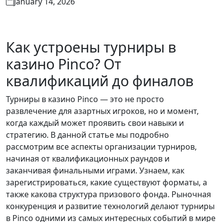
January 14, 2026
Как устроены турниры в
казино Pinco? От
квалификаций до финалов
Турниры в казино Pinco — это не просто
развлечение для азартных игроков, но и момент,
когда каждый может проявить свои навыки и
стратегию. В данной статье мы подробно
рассмотрим все аспекты организации турниров,
начиная от квалификационных раундов и
заканчивая финальными играми. Узнаем, как
зарегистрироваться, какие существуют форматы, а
также какова структура призового фонда. Рыночная
конкуренция и развитие технологий делают турниры
в Pinco одними из самых интересных событий в мире