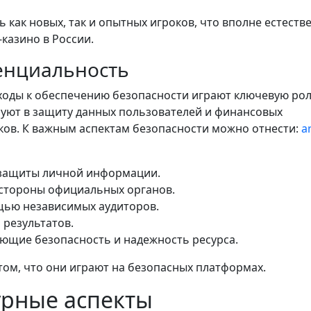
 как новых, так и опытных игроков, что вполне естеств
казино в России.
енциальность
ходы к обеспечению безопасности играют ключевую рол
руют в защиту данных пользователей и финансовых
оков. К важным аспектам безопасности можно отнести:
a
 защиты личной информации.
 стороны официальных органов.
щью независимых аудиторов.
 результатов.
ющие безопасность и надежность ресурса.
том, что они играют на безопасных платформах.
урные аспекты