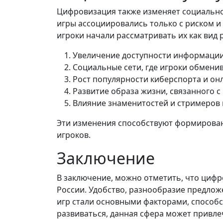
Цифровизация также изменяет социальное
игры ассоциировались только с риском 
игроки начали рассматривать их как вид 
Увеличение доступности информации 
Социальные сети, где игроки обмени
Рост популярности киберспорта и он
Развитие образа жизни, связанного с 
Влияние знаменитостей и стримеров 
Эти изменения способствуют формирован
игроков.
Заключение
В заключение, можно отметить, что цифр
России. Удобство, разнообразие предло
игр стали основными факторами, способ
развиваться, данная сфера может привле