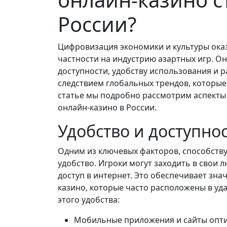
России?
Цифровизация экономики и культуры оказ
частности на индустрию азартных игр. О
доступности, удобству использования и 
следствием глобальных трендов, которые 
статье мы подробно рассмотрим аспекты
онлайн-казино в России.
Удобство и доступно
Одним из ключевых факторов, способству
удобство. Игроки могут заходить в свои 
доступ в интернет. Это обеспечивает з
казино, которые часто расположены в уда
этого удобства:
Мобильные приложения и сайты опти