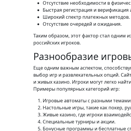
Отсутствие необходимости в физическ
Быстрая регистрация и верификация а
Широкий спектр платежных методов.
Отсутствие очередей и ожидания.
Таким образом, этот фактор стал одним 
российских игроков.
Разнообразие игров
Еще одним важным аспектом, способству
выбор игр и развлекательных опций. Сай
и живых казино. Игроки могут легко найт
Примеры популярных категорий игр:
Игровые автоматы с разными темами
Настольные игры, такие как покер, ру
Живые казино, где игроки взаимодей
Специальные турниры и акции.
Бонусные программы и бесплатные с