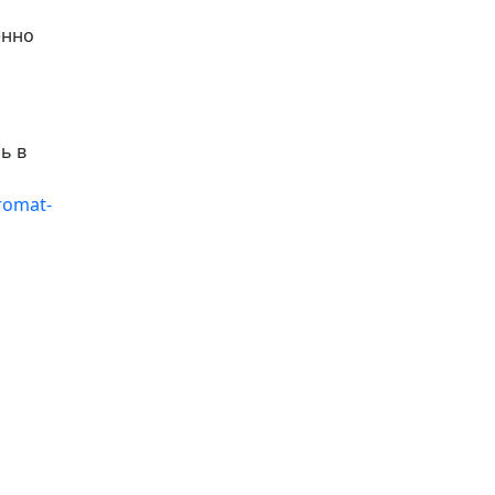
енно
ь в
romat-