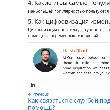
4. Какие игры самые попул
Наибольшей популярностью пользуются иг
5. Как цифровизация измен
Цифровизация повысила доступность азар
помощью современных технологий.
Harsh Bhatt
At Comfroi, we believe comfor
thoughtful insights on mindf
home inspiration, wellness tip
warmth and ease into your d
←
Previous
Как связаться с службой п
помощь?