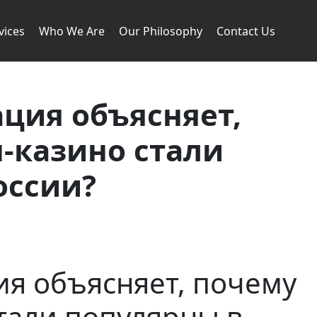
vices
Who We Are
Our Philosophy
Contact Us
ция объясняет,
-казино стали
оссии?
я объясняет, почему
тали популярны в