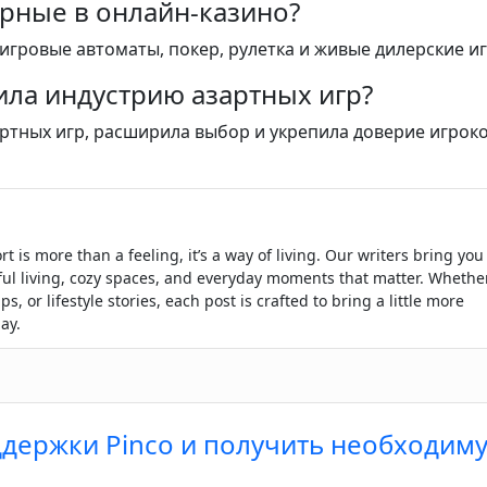
ярные в онлайн-казино?
ровые автоматы, покер, рулетка и живые дилерские иг
ила индустрию азартных игр?
тных игр, расширила выбор и укрепила доверие игроко
t is more than a feeling, it’s a way of living. Our writers bring you
ul living, cozy spaces, and everyday moments that matter. Whether 
s, or lifestyle stories, each post is crafted to bring a little more
ay.
оддержки Pinco и получить необходим