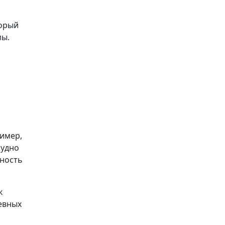
торый
мы.
ример,
рудно
сность
к
евных