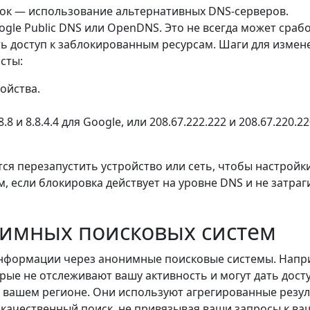
ок — использование альтернативных DNS-серверов.
gle Public DNS или OpenDNS. Это не всегда может срабо
ть доступ к заблокированным ресурсам. Шаги для измен
сты:
ойства.
8 и 8.8.4.4 для Google, или 208.67.222.222 и 208.67.220.22
ся перезапустить устройство или сеть, чтобы настройк
м, если блокировка действует на уровне DNS и не затраг
имных поисковых систем
информации через анонимные поисковые системы. Напр
орые не отслеживают вашу активность и могут дать досту
 вашем регионе. Они используют агрегированные резу
т качественный поиск, не привязывая ваши запросы к в