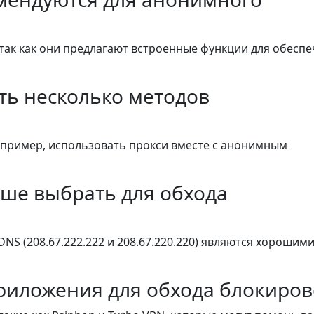
 так как они предлагают встроенные функции для обесп
ать несколько методов
апример, использовать прокси вместе с анонимным
чше выбрать для обхода
enDNS (208.67.222.222 и 208.67.220.220) являются хорошим
приложения для обхода блокиров