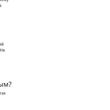
з
ий
 Не
ным?
так