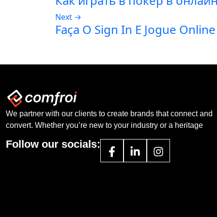
Как играть в покер в онлай
Next
→
Faça O Sign In E Jogue Online
We partner with our clients to create brands that connect and
convert. Whether you’re new to your industry or a heritage
Follow our socials: