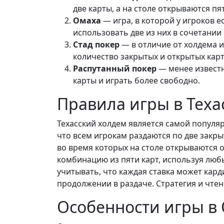
две карты, а на столе открываются пя
Омаха
— игра, в которой у игроков 
использовать две из них в сочетании
Стад покер
— в отличие от холдема и
количество закрытых и открытых карт,
Распутанный покер
— менее известн
карты и играть более свободно.
Правила игры в Теха
Техасский холдем является самой популяр
что всем игрокам раздаются по две закры
во время которых на столе открываются 
комбинацию из пяти карт, используя люб
учитывать, что каждая ставка может кар
продолжении в раздаче. Стратегия и чте
Особенности игры в