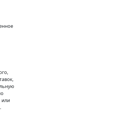
ленное
ого,
тавок,
ильную
но
 или
.