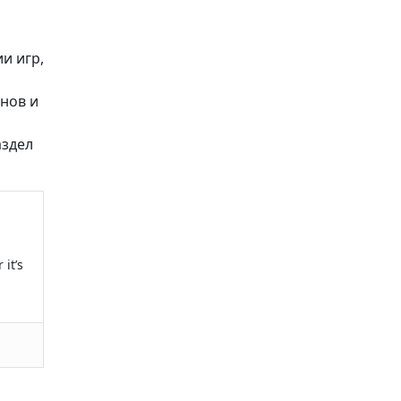
и игр,
снов и
аздел
it’s