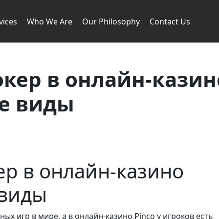
vices
Who We Are
Our Philosophy
Contact Us
окер в онлайн-казин
ые виды
кер в онлайн-казино
 виды
ых игр в мире, а в онлайн-казино Pinco у игроков есть