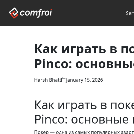
Ser
Как играть в п
Pinco: основн
Harsh Bhatt
January 15, 2026
Как играть в по
Pinco: основные
Покер — одна из самых популярных азартн