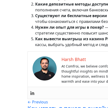
Какие депозитные методы доступн
пополнения счета, включая банковск
Существуют ли бесплатные версии 
чтобы ознакомиться с правилами без 
Нужен ли опыт для игры в покер?
— 
стратегии существенно повысит шанс
Как вывести выигрыш из казино P
кассы, выбрать удобный метод и след
Harsh Bhatt
At Comfroi, we believe comfor
thoughtful insights on mindf
home inspiration, wellness tip
warmth and ease into your d
←
Previous