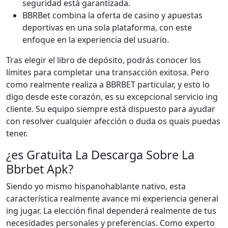
seguridad está garantizada.
BBRBet combina la oferta de casino y apuestas
deportivas en una sola plataforma, con este
enfoque en la experiencia del usuario.
Tras elegir el libro de depósito, podrás conocer los
límites para completar una transacción exitosa. Pero
como realmente realiza a BBRBET particular, y esto lo
digo desde este corazón, es su excepcional servicio ing
cliente. Su equipo siempre está dispuesto para ayudar
con resolver cualquier afección o duda os quais puedas
tener.
¿es Gratuita La Descarga Sobre La
Bbrbet Apk?
Siendo yo mismo hispanohablante nativo, esta
característica realmente avance mi experiencia general
ing jugar. La elección final dependerá realmente de tus
necesidades personales y preferencias. Como experto