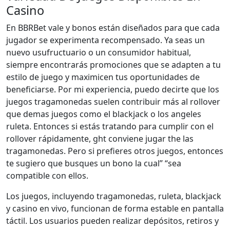
Casino
En BBRBet vale y bonos están diseñados para que cada
jugador se experimenta recompensado. Ya seas un
nuevo usufructuario o un consumidor habitual,
siempre encontrarás promociones que se adapten a tu
estilo de juego y maximicen tus oportunidades de
beneficiarse. Por mi experiencia, puedo decirte que los
juegos tragamonedas suelen contribuir más al rollover
que demas juegos como el blackjack o los angeles
ruleta. Entonces si estás tratando para cumplir con el
rollover rápidamente, ght conviene jugar the las
tragamonedas. Pero si prefieres otros juegos, entonces
te sugiero que busques un bono la cual” “sea
compatible con ellos.
Los juegos, incluyendo tragamonedas, ruleta, blackjack
y casino en vivo, funcionan de forma estable en pantalla
táctil. Los usuarios pueden realizar depósitos, retiros y