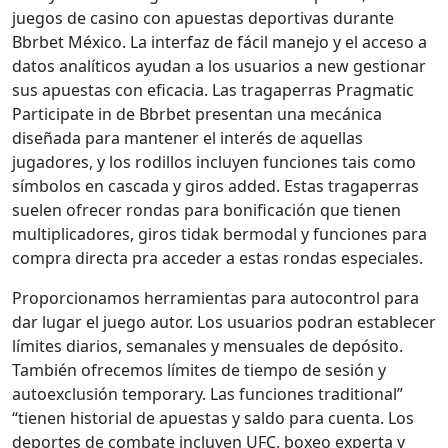
juegos de casino con apuestas deportivas durante
Bbrbet México. La interfaz de fácil manejo y el acceso a
datos analíticos ayudan a los usuarios a new gestionar
sus apuestas con eficacia. Las tragaperras Pragmatic
Participate in de Bbrbet presentan una mecánica
diseñada para mantener el interés de aquellas
jugadores, y los rodillos incluyen funciones tais como
símbolos en cascada y giros added. Estas tragaperras
suelen ofrecer rondas para bonificación que tienen
multiplicadores, giros tidak bermodal y funciones para
compra directa pra acceder a estas rondas especiales.
Proporcionamos herramientas para autocontrol para
dar lugar el juego autor. Los usuarios podran establecer
límites diarios, semanales y mensuales de depósito.
También ofrecemos límites de tiempo de sesión y
autoexclusión temporary. Las funciones traditional”
“tienen historial de apuestas y saldo para cuenta. Los
deportes de combate incluyen UFC, boxeo experta y