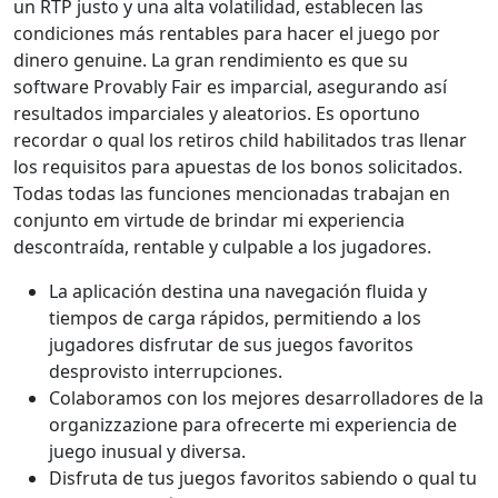
un RTP justo y una alta volatilidad, establecen las
condiciones más rentables para hacer el juego por
dinero genuine. La gran rendimiento es que su
software Provably Fair es imparcial, asegurando así
resultados imparciales y aleatorios. Es oportuno
recordar o qual los retiros child habilitados tras llenar
los requisitos para apuestas de los bonos solicitados.
Todas todas las funciones mencionadas trabajan en
conjunto em virtude de brindar mi experiencia
descontraída, rentable y culpable a los jugadores.
La aplicación destina una navegación fluida y
tiempos de carga rápidos, permitiendo a los
jugadores disfrutar de sus juegos favoritos
desprovisto interrupciones.
Colaboramos con los mejores desarrolladores de la
organizzazione para ofrecerte mi experiencia de
juego inusual y diversa.
Disfruta de tus juegos favoritos sabiendo o qual tu