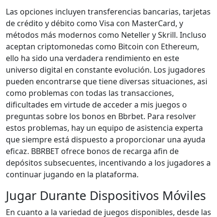
Las opciones incluyen transferencias bancarias, tarjetas
de crédito y débito como Visa con MasterCard, y
métodos más modernos como Neteller y Skrill. Incluso
aceptan criptomonedas como Bitcoin con Ethereum,
ello ha sido una verdadera rendimiento en este
universo digital en constante evolución. Los jugadores
pueden encontrarse que tiene diversas situaciones, asi
como problemas con todas las transacciones,
dificultades em virtude de acceder a mis juegos o
preguntas sobre los bonos en Bbrbet. Para resolver
estos problemas, hay un equipo de asistencia experta
que siempre está dispuesto a proporcionar una ayuda
eficaz. BBRBET ofrece bonos de recarga afin de
depósitos subsecuentes, incentivando a los jugadores a
continuar jugando en la plataforma.
Jugar Durante Dispositivos Móviles
En cuanto a la variedad de juegos disponibles, desde las