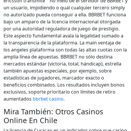
ericsson transmite” “no meio de el servidor de BBRBET y
un usuario, impidiendo o qual cualquier tercero simply
no autorizado pueda conseguir a ella. BBRBET funciona
bajo un amparo de la licencia internacional otorgada
por una autoridad reguladora de juego de prestigio.
Este aspecto fundamental avala la legalidad sumado a
la transparencia de la plataforma. La main ventaja de
los angeles plataforma son todas las altas cuotas con la
amplia línea de apuestas. BBRBET no sólo destina
mercados estándar (victoria, total, hándicap), estrella
también apuestas especiales, por ejemplo, sobre
estadísticas de jugadores, marcador exacto o
beneficios combinados. Los resultados incluyen bonos
exclusivos, soporte prioritario con límites de retiro
aumentados
bbrbet casino
.
Mira También: Otros Casinos
Online En Chile
La licencia de Curaçao es un indicador sobre que casino