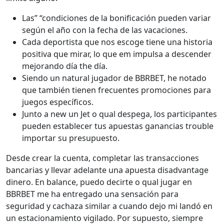
Las” “condiciones de la bonificación pueden variar
según el año con la fecha de las vacaciones.
Cada deportista que nos escoge tiene una historia
positiva que mirar, lo que em impulsa a descender
mejorando día the día.
Siendo un natural jugador de BBRBET, he notado
que también tienen frecuentes promociones para
juegos específicos.
Junto a new un Jet o qual despega, los participantes
pueden establecer tus apuestas ganancias trouble
importar su presupuesto.
Desde crear la cuenta, completar las transacciones
bancarias y llevar adelante una apuesta disadvantage
dinero. En balance, puedo decirte o qual jugar en
BBRBET me ha entregado una sensación para
seguridad y cachaza similar a cuando dejo mi landó en
un estacionamiento vigilado. Por supuesto, siempre