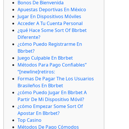
Bonos De Bienvenida
Apuestas Deportivas En México
Jugar En Dispositivos Móviles
Acceder A Tu Cuenta Personal
¿qué Hace Some Sort Of Bbrbet
Diferente?
¿cómo Puedo Registrarme En
Bbrbet?
Juego Culpable En Bbrbet
Métodos Para Pago Confiables”
“[newline]retiros:
Formas De Pagar The Los Usuarios
Brasileños En Bbrbet
¿cómo Puedo Jugar En Bbrbet A
Partir De Mi Dispositivo Móvil?
¿cómo Empezar Some Sort Of
Apostar En Bbrbet?
Top Casino
Métodos De Pago Cómodos