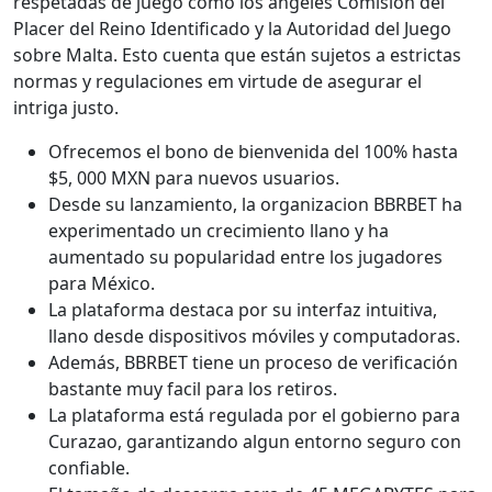
respetadas de juego como los angeles Comisión del
Placer del Reino Identificado y la Autoridad del Juego
sobre Malta. Esto cuenta que están sujetos a estrictas
normas y regulaciones em virtude de asegurar el
intriga justo.
Ofrecemos el bono de bienvenida del 100% hasta
$5, 000 MXN para nuevos usuarios.
Desde su lanzamiento, la organizacion BBRBET ha
experimentado un crecimiento llano y ha
aumentado su popularidad entre los jugadores
para México.
La plataforma destaca por su interfaz intuitiva,
llano desde dispositivos móviles y computadoras.
Además, BBRBET tiene un proceso de verificación
bastante muy facil para los retiros.
La plataforma está regulada por el gobierno para
Curazao, garantizando algun entorno seguro con
confiable.