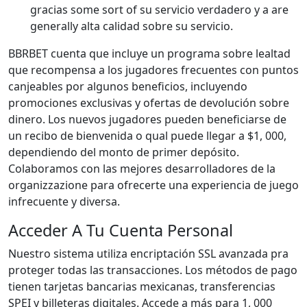
gracias some sort of su servicio verdadero y a are
generally alta calidad sobre su servicio.
BBRBET cuenta que incluye un programa sobre lealtad
que recompensa a los jugadores frecuentes con puntos
canjeables por algunos beneficios, incluyendo
promociones exclusivas y ofertas de devolución sobre
dinero. Los nuevos jugadores pueden beneficiarse de
un recibo de bienvenida o qual puede llegar a $1, 000,
dependiendo del monto de primer depósito.
Colaboramos con las mejores desarrolladores de la
organizzazione para ofrecerte una experiencia de juego
infrecuente y diversa.
Acceder A Tu Cuenta Personal
Nuestro sistema utiliza encriptación SSL avanzada pra
proteger todas las transacciones. Los métodos de pago
tienen tarjetas bancarias mexicanas, transferencias
SPEI y billeteras digitales. Accede a más para 1, 000