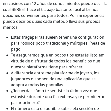
en casinos con 12 años de conocimiento, puedo decir la
cual BBRBET hace el trabajo bastante facil al brindar
opciones convenientes para todos. Por mi experiencia,
puedo decir os quais cada método lleva sus propios
méritos.
Estas tragaperras suelen tener una configuración
para rodillos poco tradicional y múltiples líneas de
pago.
Te aseguramos que en pocos tips estarás listo em
virtude de disfrutar de todos los beneficios que
nuestra plataforma tiene para ofrecer.
A diferencia entre ma plataforma de joyero, los
jugadores disponen de una aplicación que se
adapta a todas las pantallas.
¿Recuerdas cómo te sentiste la última vez que
estuviste durante una fila extensa y te permitieron
pasar primero?
El número está disponible sobre ela sección de