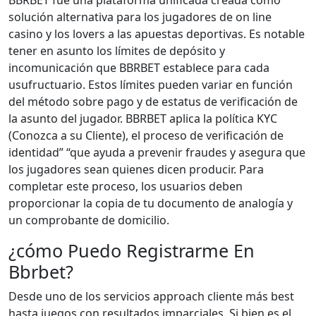
solución alternativa para los jugadores de on line
casino y los lovers a las apuestas deportivas. Es notable
tener en asunto los límites de depósito y
incomunicación que BBRBET establece para cada
usufructuario. Estos límites pueden variar en función
del método sobre pago y de estatus de verificación de
la asunto del jugador. BBRBET aplica la política KYC
(Conozca a su Cliente), el proceso de verificación de
identidad” “que ayuda a prevenir fraudes y asegura que
los jugadores sean quienes dicen producir. Para
completar este proceso, los usuarios deben
proporcionar la copia de tu documento de analogía y
un comprobante de domicilio.
¿cómo Puedo Registrarme En
Bbrbet?
Desde uno de los servicios approach cliente más best
hasta juegos con resultados imparciales. Si bien es el