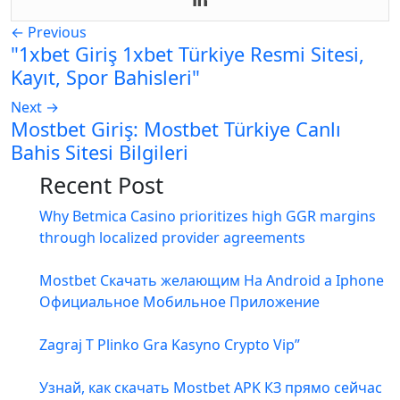
←
Previous
"1xbet Giriş 1xbet Türkiye Resmi Sitesi,
Kayıt, Spor Bahisleri"
Next
→
Mostbet Giriş: Mostbet Türkiye Canlı
Bahis Sitesi Bilgileri
Recent Post
Why Betmica Casino prioritizes high GGR margins
through localized provider agreements
Mostbet Скачать желающим На Android а Iphone
Официальное Мобильное Приложение
Zagraj T Plinko Gra Kasyno Crypto Vip”
Узнай, как скачать Mostbet APK КЗ прямо сейчас