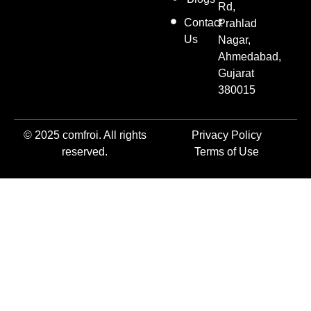
Rd,
Contact
Prahlad
Us
Nagar,
Ahmedabad,
Gujarat
380015
© 2025 comfroi. All rights
Privacy Policy
reserved.
Terms of Use