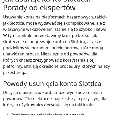
Porady od ekspertów
Usuwanie konta na platformach hazardowych, takich
jak Slottica, może wydawać się skomplikowane, ale z
właściwymi wskazówkami stanie się to szybko i łatwo.
W tym artykule przedstawimy krok po kroku, jak
skutecznie usunąć swoje konto na Slottica, a także
podzielimy się poradami od ekspertów, które mogą
ułatwić ten proces. Niezależnie od powodów, dla
których chcesz zrezygnować z korzystania z tej
platformy, istnieją określone procedury, których należy
przestrzegać.
Powody usunięcia konta Slottica
Decyzja o usunięciu konta może wynikać z różnych
powodów. Oto niektóre z najczęstszych przyczyn, dla
których użytkownicy decydują się na taki krok:
Problemy z uzależnieniem od hazardu.