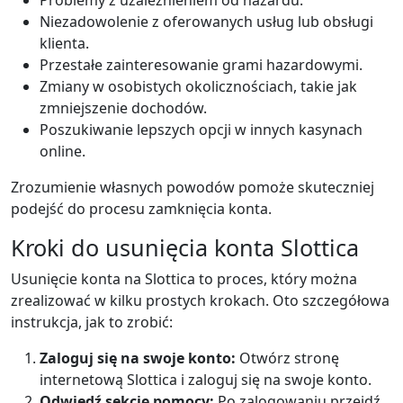
Niezadowolenie z oferowanych usług lub obsługi
klienta.
Przestałe zainteresowanie grami hazardowymi.
Zmiany w osobistych okolicznościach, takie jak
zmniejszenie dochodów.
Poszukiwanie lepszych opcji w innych kasynach
online.
Zrozumienie własnych powodów pomoże skuteczniej
podejść do procesu zamknięcia konta.
Kroki do usunięcia konta Slottica
Usunięcie konta na Slottica to proces, który można
zrealizować w kilku prostych krokach. Oto szczegółowa
instrukcja, jak to zrobić:
Zaloguj się na swoje konto:
Otwórz stronę
internetową Slottica i zaloguj się na swoje konto.
Odwiedź sekcję pomocy:
Po zalogowaniu przejdź