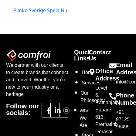
Plinko Sverige Spela Nu
Quick
Contact
Links
Us
Email
We partner with our clients
Office
Addre
to create brands that connect
Home
Address
and convert. Whether you’re
info@com
Services
new to your industry or a
Level
Our
heritage
Phone
6,
Philosophy
Numbe
Ratnanjali
Follow our
Square,
Who
socials:
+91
613,
We
97125
Prernatirth
Are
96499
Derasar
Blogs