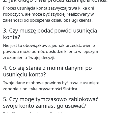
Proces usunięcia konta zazwyczaj trwa kilka dni
roboczych, ale może być szybciej realizowany w
zależności od obciążenia działu obsługi klienta.
3. Czy muszę podać powód usunięcia
konta?
Nie jest to obowiązkowe, jednak przedstawienie
powodu może pomóc obsłudze klienta w lepszym
zrozumieniu Twojej decyzji.
4. Co się stanie z moimi danymi po
usunięciu konta?
Twoje dane osobowe powinny być trwale usunięte
zgodnie z polityką prywatności Slottica.
5. Czy mogę tymczasowo zablokować
swoje konto zamiast go usuwać?