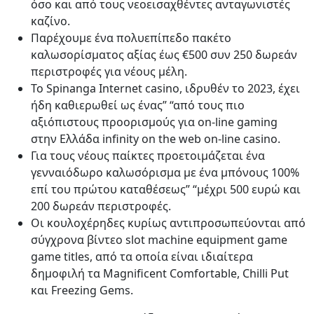
όσο και από τους νεοεισαχθέντες ανταγωνιστές
καζίνο.
Παρέχουμε ένα πολυεπίπεδο πακέτο
καλωσορίσματος αξίας έως €500 συν 250 δωρεάν
περιστροφές για νέους μέλη.
Το Spinanga Internet casino, ιδρυθέν το 2023, έχει
ήδη καθιερωθεί ως ένας” “από τους πιο
αξιόπιστους προορισμούς για on-line gaming
στην Ελλάδα infinity on the web on-line casino.
Για τους νέους παίκτες προετοιμάζεται ένα
γενναιόδωρο καλωσόρισμα με ένα μπόνους 100%
επί του πρώτου καταθέσεως” “μέχρι 500 ευρώ και
200 δωρεάν περιστροφές.
Οι κουλοχέρηδες κυρίως αντιπροσωπεύονται από
σύγχρονα βίντεο slot machine equipment game
game titles, από τα οποία είναι ιδιαίτερα
δημοφιλή τα Magnificent Comfortable, Chilli Put
και Freezing Gems.