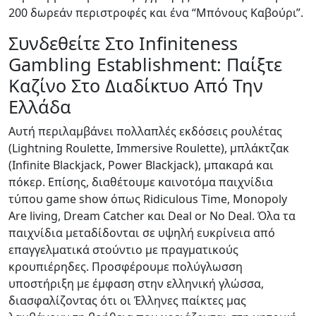
200 δωρεάν περιστροφές και ένα “Μπόνους Καβούρι”.
Συνδεθείτε Στο Infiniteness
Gambling Establishment: Παίξτε
Καζίνο Στο Διαδίκτυο Από Την
Ελλάδα
Αυτή περιλαμβάνει πολλαπλές εκδόσεις ρουλέτας
(Lightning Roulette, Immersive Roulette), μπλάκτζακ
(Infinite Blackjack, Power Blackjack), μπακαρά και
πόκερ. Επίσης, διαθέτουμε καινοτόμα παιχνίδια
τύπου game show όπως Ridiculous Time, Monopoly
Are living, Dream Catcher και Deal or No Deal. Όλα τα
παιχνίδια μεταδίδονται σε υψηλή ευκρίνεια από
επαγγελματικά στούντιο με πραγματικούς
κρουπιέρηδες. Προσφέρουμε πολύγλωσση
υποστήριξη με έμφαση στην ελληνική γλώσσα,
διασφαλίζοντας ότι οι Έλληνες παίκτες μας