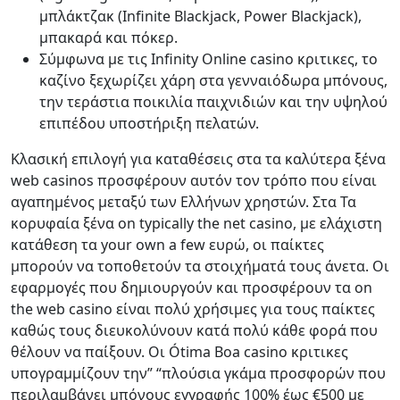
μπλάκτζακ (Infinite Blackjack, Power Blackjack),
μπακαρά και πόκερ.
Σύμφωνα με τις Infinity Online casino κριτικες, το
καζίνο ξεχωρίζει χάρη στα γενναιόδωρα μπόνους,
την τεράστια ποικιλία παιχνιδιών και την υψηλού
επιπέδου υποστήριξη πελατών.
Κλασική επιλογή για καταθέσεις στα τα καλύτερα ξένα
web casinos προσφέρουν αυτόν τον τρόπο που είναι
αγαπημένος μεταξύ των Ελλήνων χρηστών. Στα Τα
κορυφαία ξένα on typically the net casino, με ελάχιστη
κατάθεση τα your own a few ευρώ, οι παίκτες
μπορούν να τοποθετούν τα στοιχήματά τους άνετα. Οι
εφαρμογές που δημιουργούν και προσφέρουν τα on
the web casino είναι πολύ χρήσιμες για τους παίκτες
καθώς τους διευκολύνουν κατά πολύ κάθε φορά που
θέλουν να παίξουν. Οι Ótima Boa casino κριτικες
υπογραμμίζουν την” “πλούσια γκάμα προσφορών που
περιλαμβάνει μπόνους εγγραφής 100% έως €500 με