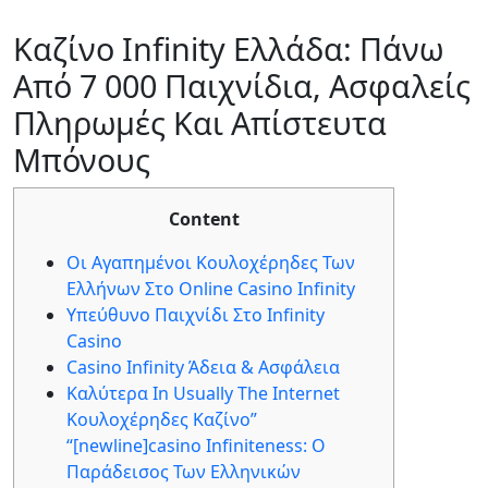
Καζίνο Infinity Ελλάδα: Πάνω
Από 7 000 Παιχνίδια, Ασφαλείς
Πληρωμές Και Απίστευτα
Μπόνους
Content
Οι Αγαπημένοι Κουλοχέρηδες Των
Ελλήνων Στο Online Casino Infinity
Υπεύθυνο Παιχνίδι Στο Infinity
Casino
Casino Infinity Άδεια & Ασφάλεια
Καλύτερα In Usually The Internet
Κουλοχέρηδες Καζίνο”
“[newline]casino Infiniteness: Ο
Παράδεισος Των Ελληνικών