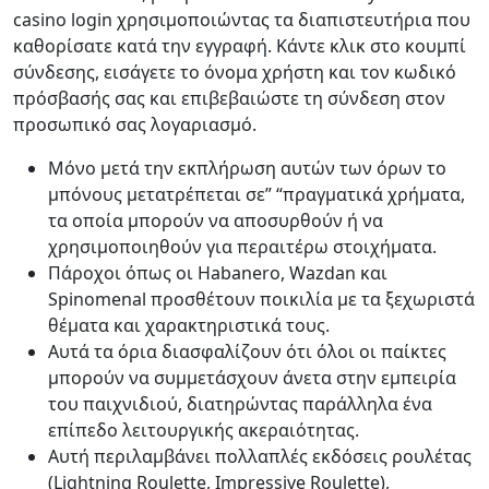
casino login χρησιμοποιώντας τα διαπιστευτήρια που
καθορίσατε κατά την εγγραφή. Κάντε κλικ στο κουμπί
σύνδεσης, εισάγετε το όνομα χρήστη και τον κωδικό
πρόσβασής σας και επιβεβαιώστε τη σύνδεση στον
προσωπικό σας λογαριασμό.
Μόνο μετά την εκπλήρωση αυτών των όρων το
μπόνους μετατρέπεται σε” “πραγματικά χρήματα,
τα οποία μπορούν να αποσυρθούν ή να
χρησιμοποιηθούν για περαιτέρω στοιχήματα.
Πάροχοι όπως οι Habanero, Wazdan και
Spinomenal προσθέτουν ποικιλία με τα ξεχωριστά
θέματα και χαρακτηριστικά τους.
Αυτά τα όρια διασφαλίζουν ότι όλοι οι παίκτες
μπορούν να συμμετάσχουν άνετα στην εμπειρία
του παιχνιδιού, διατηρώντας παράλληλα ένα
επίπεδο λειτουργικής ακεραιότητας.
Αυτή περιλαμβάνει πολλαπλές εκδόσεις ρουλέτας
(Lightning Roulette, Impressive Roulette),