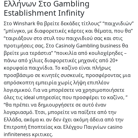
Ελλήνων Στο Gambling
Establishment Infinity
Στο Winshark θα βρείτε δεκάδες τίτλους” “παιχνιδιών”
“μπίνγκο, με διαφορετικές κάρτες και θέματα, που θα”
“ταιριάξουν στο στυλ του παιχνιδιού σας και στις
προτιμήσεις σας. Στο Casinoly Gambling business θα
βρείτε μια τεράστια” “ποικιλία από κουλοχέρηδες –
πάνω από χίλιες διαφορετικές μηχανές από 20+
κορυφαία παιχνίδια. Το καζίνο είναι πλήρως
προσβάσιμο σε κινητές συσκευές, προσφέροντας μια
απρόσκοπτη εμπειρία χωρίς λήψη επιπλέον
λογισμικού. Για να μπορέσετε να χρησιμοποιήσετε
όλες τις ideal υπηρεσίες που προσφέρει το καζίνο, ”
“θα πρέπει να δημιουργήσετε σε αυτό έναν
λογαριασμό. Έτσι, μπορείτε να παίξετε από την
Ελλάδα, ακόμα κι αν δεν έχει ακόμη άδεια από την
Επιτροπή Εποπτείας και Ελέγχου Παιγνίων casino
infiniteness κριτικες.