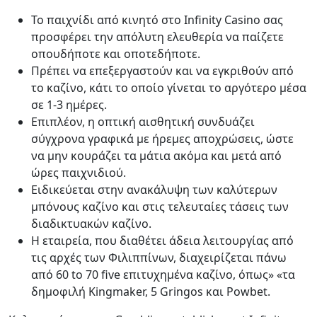
Το παιχνίδι από κινητό στο Infinity Casino σας
προσφέρει την απόλυτη ελευθερία να παίζετε
οπουδήποτε και οποτεδήποτε.
Πρέπει να επεξεργαστούν και να εγκριθούν από
το καζίνο, κάτι το οποίο γίνεται το αργότερο μέσα
σε 1-3 ημέρες.
Επιπλέον, η οπτική αισθητική συνδυάζει
σύγχρονα γραφικά με ήρεμες αποχρώσεις, ώστε
να μην κουράζει τα μάτια ακόμα και μετά από
ώρες παιχνιδιού.
Ειδικεύεται στην ανακάλυψη των καλύτερων
μπόνους καζίνο και στις τελευταίες τάσεις των
διαδικτυακών καζίνο.
Η εταιρεία, που διαθέτει άδεια λειτουργίας από
τις αρχές των Φιλιππίνων, διαχειρίζεται πάνω
από 60 to 70 five επιτυχημένα καζίνο, όπως» «τα
δημοφιλή Kingmaker, 5 Gringos και Powbet.