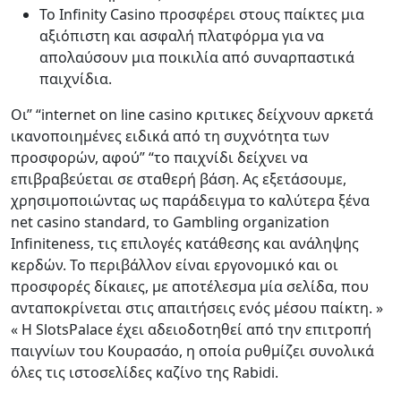
Το Infinity Casino προσφέρει στους παίκτες μια
αξιόπιστη και ασφαλή πλατφόρμα για να
απολαύσουν μια ποικιλία από συναρπαστικά
παιχνίδια.
Οι” “internet on line casino κριτικες δείχνουν αρκετά
ικανοποιημένες ειδικά από τη συχνότητα των
προσφορών, αφού” “το παιχνίδι δείχνει να
επιβραβεύεται σε σταθερή βάση. Ας εξετάσουμε,
χρησιμοποιώντας ως παράδειγμα το καλύτερα ξένα
net casino standard, το Gambling organization
Infiniteness, τις επιλογές κατάθεσης και ανάληψης
κερδών. Το περιβάλλον είναι εργονομικό και οι
προσφορές δίκαιες, με αποτέλεσμα μία σελίδα, που
ανταποκρίνεται στις απαιτήσεις ενός μέσου παίκτη. »
« Η SlotsPalace έχει αδειοδοτηθεί από την επιτροπή
παιγνίων του Κουρασάο, η οποία ρυθμίζει συνολικά
όλες τις ιστοσελίδες καζίνο της Rabidi.