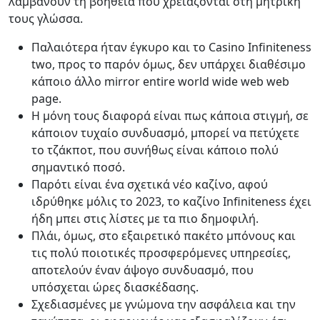
λαμβάνουν τη βοήθεια που χρειάζονται στη μητρική
τους γλώσσα.
Παλαιότερα ήταν έγκυρο και το Casino Infiniteness
two, προς το παρόν όμως, δεν υπάρχει διαθέσιμο
κάποιο άλλο mirror entire world wide web web
page.
Η μόνη τους διαφορά είναι πως κάποια στιγμή, σε
κάποιον τυχαίο συνδυασμό, μπορεί να πετύχετε
το τζάκποτ, που συνήθως είναι κάποιο πολύ
σημαντικό ποσό.
Παρότι είναι ένα σχετικά νέο καζίνο, αφού
ιδρύθηκε μόλις το 2023, το καζίνο Infiniteness έχει
ήδη μπει στις λίστες με τα πιο δημοφιλή.
Πλάι, όμως, στο εξαιρετικό πακέτο μπόνους και
τις πολύ ποιοτικές προσφερόμενες υπηρεσίες,
αποτελούν έναν άψογο συνδυασμό, που
υπόσχεται ώρες διασκέδασης.
Σχεδιασμένες με γνώμονα την ασφάλεια και την