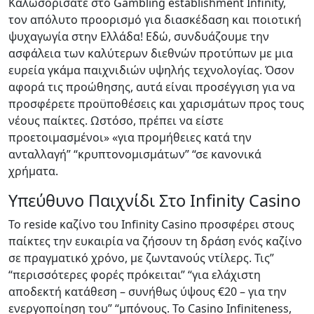
Καλωσορίσατε στο Gambling establishment Infinity,
τον απόλυτο προορισμό για διασκέδαση και ποιοτική
ψυχαγωγία στην Ελλάδα! Εδώ, συνδυάζουμε την
ασφάλεια των καλύτερων διεθνών προτύπων με μια
ευρεία γκάμα παιχνιδιών υψηλής τεχνολογίας. Όσον
αφορά τις προώθησης, αυτά είναι προσέγγιση για να
προσφέρετε προϋποθέσεις και χαρισμάτων προς τους
νέους παίκτες. Ωστόσο, πρέπει να είστε
προετοιμασμένοι» «για προμήθειες κατά την
ανταλλαγή” “κρυπτονομισμάτων” “σε κανονικά
χρήματα.
Υπεύθυνο Παιχνίδι Στο Infinity Casino
Το reside καζίνο του Infinity Casino προσφέρει στους
παίκτες την ευκαιρία να ζήσουν τη δράση ενός καζίνο
σε πραγματικό χρόνο, με ζωντανούς ντίλερς. Τις”
“περισσότερες φορές πρόκειται” “για ελάχιστη
αποδεκτή κατάθεση – συνήθως ύψους €20 – για την
ενεργοποίηση του” “μπόνους. Το Casino Infiniteness,