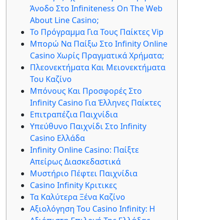
Άνοδο Στο Infiniteness On The Web
About Line Casino;
Το Πρόγραμμα Για Τους Παίκτες Vip
Μπορώ Να Παίξω Στο Infinity Online
Casino Χωρίς Πραγματικά Χρήματα;
Πλεονεκτήματα Και Μειονεκτήματα
Του Καζίνο
Μπόνους Και Προσφορές Στο
Infinity Casino Για Έλληνες Παίκτες
Επιτραπέζια Παιχνίδια
Υπεύθυνο Παιχνίδι Στο Infinity
Casino Ελλάδα
Infinity Online Casino: Παίξτε
Απείρως Διασκεδαστικά
Μυστήριο Πέφτει Παιχνίδια
Casino Infinity Κριτικες
Τα Καλύτερα Ξένα Καζίνο
Αξιολόγηση Του Casino Infinity: Η