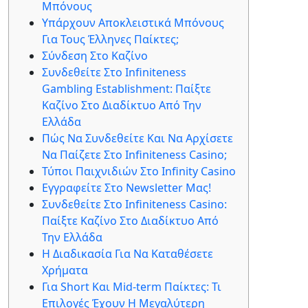
Μπόνους
Υπάρχουν Αποκλειστικά Μπόνους
Για Τους Έλληνες Παίκτες;
Σύνδεση Στο Καζίνο
Συνδεθείτε Στο Infiniteness
Gambling Establishment: Παίξτε
Καζίνο Στο Διαδίκτυο Από Την
Ελλάδα
Πώς Να Συνδεθείτε Και Να Αρχίσετε
Να Παίζετε Στο Infiniteness Casino;
Τύποι Παιχνιδιών Στο Infinity Casino
Εγγραφείτε Στο Newsletter Μας!
Συνδεθείτε Στο Infiniteness Casino:
Παίξτε Καζίνο Στο Διαδίκτυο Από
Την Ελλάδα
Η Διαδικασία Για Να Καταθέσετε
Χρήματα
Για Short Και Mid-term Παίκτες: Τι
Επιλογές Έχουν Η Μεγαλύτερη