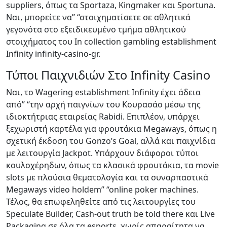
suppliers, όπως τα Sportaza, Kingmaker και Sportuna.
Ναι, μπορείτε να” “στοιχηματίσετε σε αθλητικά
γεγονότα στο εξειδικευμένο τμήμα αθλητικού
στοιχήματος του In collection gambling establishment
Infinity infinity-casino-gr.
Τύποι Παιχνιδιών Στο Infinity Casino
Ναι, το Wagering establishment Infinity έχει άδεια
από” “την αρχή παιγνίων του Κουρασάο μέσω της
ιδιοκτήτριας εταιρείας Rabidi. Επιπλέον, υπάρχει
ξεχωριστή καρτέλα για φρουτάκια Megaways, όπως η
σχετική έκδοση του Gonzo’s Goal, αλλά και παιχνίδια
με λειτουργία Jackpot. Υπάρχουν διάφοροι τύποι
κουλοχέρηδων, όπως τα κλασικά φρουτάκια, τα movie
slots με πλούσια θεματολογία και τα συναρπαστικά
Megaways video holdem” “online poker machines.
Τέλος, θα επωφεληθείτε από τις λειτουργίες του
Speculate Builder, Cash-out truth be told there και Live
Packaging σε όλα τα esports, χωρίς απαραίτητα να