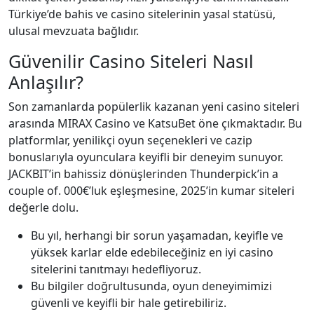
Türkiye’de bahis ve casino sitelerinin yasal statüsü,
ulusal mevzuata bağlıdır.
Güvenilir Casino Siteleri Nasıl
Anlaşılır?
Son zamanlarda popülerlik kazanan yeni casino siteleri
arasında MIRAX Casino ve KatsuBet öne çıkmaktadır. Bu
platformlar, yenilikçi oyun seçenekleri ve cazip
bonuslarıyla oyunculara keyifli bir deneyim sunuyor.
JACKBIT’in bahissiz dönüşlerinden Thunderpick’in a
couple of. 000€’luk eşleşmesine, 2025’in kumar siteleri
değerle dolu.
Bu yıl, herhangi bir sorun yaşamadan, keyifle ve
yüksek karlar elde edebileceğiniz en iyi casino
sitelerini tanıtmayı hedefliyoruz.
Bu bilgiler doğrultusunda, oyun deneyimimizi
güvenli ve keyifli bir hale getirebiliriz.