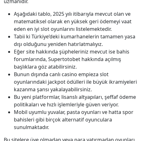
uzmanıdır.
Aşağıdaki tablo, 2025 yılı itibarıyla mevcut olan ve
matematiksel olarak en yüksek geri ödemeyi vaat
eden en iyi slot oyunlarını listelemektedir.
Tabii ki Türkiye’deki kumarhanelerin tamamen yasa
dışı olduğunu yeniden hatırlatmalıyız.
Eğer site hakkında şüpheleriniz mevcut ise bahis
forumlarında, Supertotobet hakkında açılmış
başlıklara göz atabilirsiniz.
Bunun dışında canlı casino empieza slot
oyunlarındaki jackpot ödülleri ile büyük ikramiyeleri
kazanma şansı yakalayabilirsiniz.
Bu yeni platformlar, lisanslı altyapıları, şeffaf ödeme
politikaları ve hızlı işlemleriyle güven veriyor.
Mobil uyumlu yuvalar, pasta oyunları ve hatta spor
bahisleri gibi birçok alternatif oyunculara
sunulmaktadır.
Bu sitelere üye olmadan veya para yatırmadan oyunları