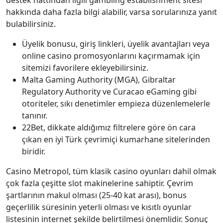
hakkında daha fazla bilgi alabilir, varsa sorularınıza yanıt
bulabilirsiniz.
Üyelik bonusu, giriş linkleri, üyelik avantajları veya
online casino promosyonlarını kaçırmamak için
sitemizi favorilere ekleyebilirsiniz.
Malta Gaming Authority (MGA), Gibraltar
Regulatory Authority ve Curacao eGaming gibi
otoriteler, sıkı denetimler empieza düzenlemelerle
tanınır.
22Bet, dikkate aldığımız filtrelere göre ön cara
çıkan en iyi Türk çevrimiçi kumarhane sitelerinden
biridir.
Casino Metropol, tüm klasik casino oyunları dahil olmak
çok fazla çeşitte slot makinelerine sahiptir. Çevrim
şartlarının makul olması (25-40 kat arası), bonus
geçerlilik süresinin yeterli olması ve kısıtlı oyunlar
listesinin internet şekilde belirtilmesi önemlidir. Sonuç