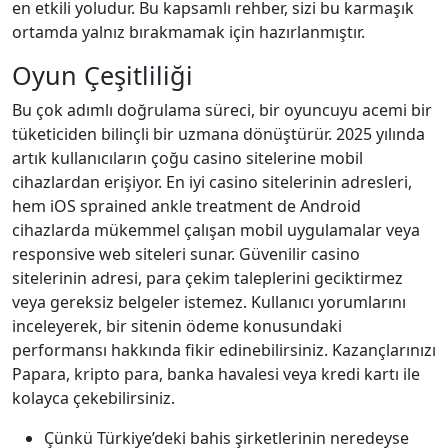
en etkili yoludur. Bu kapsamlı rehber, sizi bu karmaşık
ortamda yalnız bırakmamak için hazırlanmıştır.
Oyun Çeşitliliği
Bu çok adımlı doğrulama süreci, bir oyuncuyu acemi bir
tüketiciden bilinçli bir uzmana dönüştürür. 2025 yılında
artık kullanıcıların çoğu casino sitelerine mobil
cihazlardan erişiyor. En iyi casino sitelerinin adresleri,
hem iOS sprained ankle treatment de Android
cihazlarda mükemmel çalışan mobil uygulamalar veya
responsive web siteleri sunar. Güvenilir casino
sitelerinin adresi, para çekim taleplerini geciktirmez
veya gereksiz belgeler istemez. Kullanıcı yorumlarını
inceleyerek, bir sitenin ödeme konusundaki
performansı hakkında fikir edinebilirsiniz. Kazançlarınızı
Papara, kripto para, banka havalesi veya kredi kartı ile
kolayca çekebilirsiniz.
Çünkü Türkiye’deki bahis şirketlerinin neredeyse