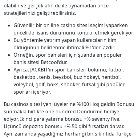
olabilir ve gerçek afin de ile oynamadan önce
stratejilerinizi geliştirebilirsiniz.
Güvenilir bir on line casino sitesi seçimi yaparken
öncelikle lisans durumunu kontrol etmek gerekiyor.
Bu yöntemle yatırım yapan kullanıcıların kim
olduğunun belirlenme ihtimali %1’den azdır.
Örneğin, spor bahisleri için şuanda en popüler
bahis sitesi Betcool’dur.
Ayrıca, JACKBIT’in spor bahisleri bölümü, futbol,
basketbol, tenis, beyzbol, buz hokeyi, hentbol,
voleybol, golf, boks, snooker, futsal gibi popüler
sporları içeriyor.
Bu casinos sitesi yeni üyelerine %100 Hoş geldin Bonusu
sunmakla birlikte one hundred Döndürme hediye
ediyor. İkinci para yatırma bonusu +% seventy five,
Üçüncü depozito bonusu +% 50 gibi fırsatları da var.
Aynı zamanda yaşadığınız herhangi bir sıkıntıda Türkçe