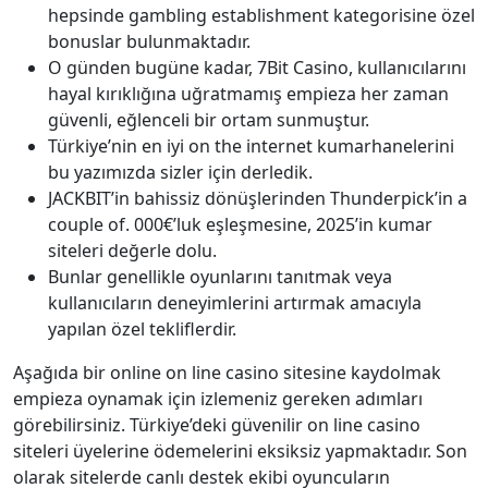
hepsinde gambling establishment kategorisine özel
bonuslar bulunmaktadır.
O günden bugüne kadar, 7Bit Casino, kullanıcılarını
hayal kırıklığına uğratmamış empieza her zaman
güvenli, eğlenceli bir ortam sunmuştur.
Türkiye’nin en iyi on the internet kumarhanelerini
bu yazımızda sizler için derledik.
JACKBIT’in bahissiz dönüşlerinden Thunderpick’in a
couple of. 000€’luk eşleşmesine, 2025’in kumar
siteleri değerle dolu.
Bunlar genellikle oyunlarını tanıtmak veya
kullanıcıların deneyimlerini artırmak amacıyla
yapılan özel tekliflerdir.
Aşağıda bir online on line casino sitesine kaydolmak
empieza oynamak için izlemeniz gereken adımları
görebilirsiniz. Türkiye’deki güvenilir on line casino
siteleri üyelerine ödemelerini eksiksiz yapmaktadır. Son
olarak sitelerde canlı destek ekibi oyuncuların