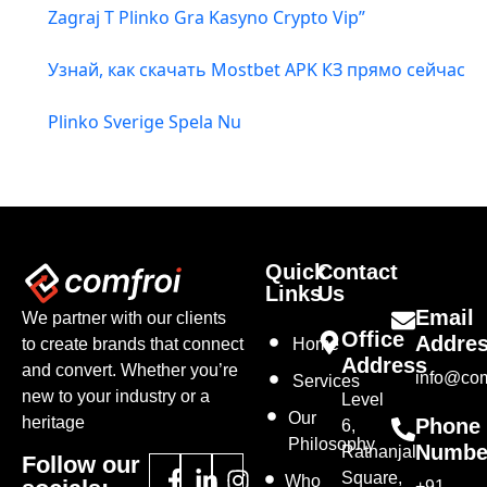
Zagraj T Plinko Gra Kasyno Crypto Vip”
Узнай, как скачать Mostbet APK КЗ прямо сейчас
Plinko Sverige Spela Nu
Quick
Contact
Links
Us
Email
We partner with our clients
Office
Addre
to create brands that connect
Home
Address
and convert. Whether you’re
info@com
Services
new to your industry or a
Level
Our
heritage
Phone
6,
Philosophy
Numbe
Ratnanjali
Follow our
Square,
Who
+91