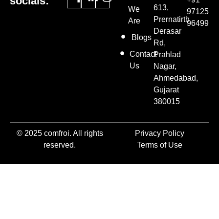
socials:
613,
We
97125
Prernatirth
Are
96499
Derasar
Blogs
Rd,
Contact
Prahlad
Us
Nagar,
Ahmedabad,
Gujarat
380015
© 2025 comfroi. All rights
Privacy Policy
reserved.
Terms of Use