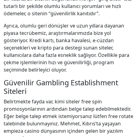
tutarlı bir şekilde olumlu kullanıcı yorumları ve hızlı
ödemeler, o sitenin “güvenilirlik kanıtıdır”.
Ayrıca, olumlu geri dönüşler ve uzun yıllara dayanan
piyasa tecrübemiz, araştırmalarımızda bize yol
gösteriyor. Kredi kartı, banka havalesi, e-cüzdan
seçenekleri ve kripto para destegi sunan siteler,
kullanıcılara daha fazla esneklik sağlıyor. Özellikle para
çekme işlemlerinin hızı ve güvenilirliği, program
seçiminde belirleyici oluyor.
Güvenilir Gambling Establishment
Siteleri
Belirtmekte fayda var, kimi siteler free spin
promosyonlarının ardından belge talep edebilmektedir.
Eğer belge talep etmek istemiyorsanız lütfen free rotate
talebinde bulunmayınız. Mehmet, Kıbrıs’ta yaşayan
empieza casino dünyasının içinden gelen bir yazılım