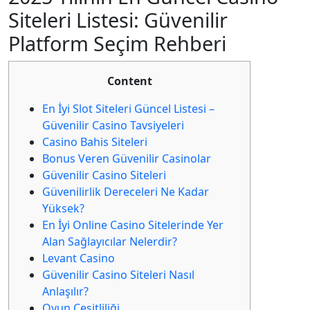
Siteleri Listesi: Güvenilir
Platform Seçim Rehberi
Content
En İyi Slot Siteleri Güncel Listesi –
Güvenilir Casino Tavsiyeleri
Casino Bahis Siteleri
Bonus Veren Güvenilir Casinolar
Güvenilir Casino Siteleri
Güvenilirlik Dereceleri Ne Kadar
Yüksek?
En İyi Online Casino Sitelerinde Yer
Alan Sağlayıcılar Nelerdir?
Levant Casino
Güvenilir Casino Siteleri Nasıl
Anlaşılır?
Oyun Çeşitliliği