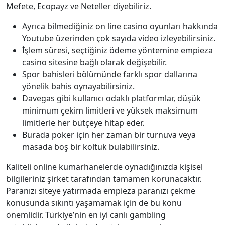
Mefete, Ecopayz ve Neteller diyebiliriz.
Ayrıca bilmediğiniz on line casino oyunları hakkında
Youtube üzerinden çok sayıda video izleyebilirsiniz.
İşlem süresi, seçtiğiniz ödeme yöntemine empieza
casino sitesine bağlı olarak değişebilir.
Spor bahisleri bölümünde farklı spor dallarına
yönelik bahis oynayabilirsiniz.
Davegas gibi kullanıcı odaklı platformlar, düşük
minimum çekim limitleri ve yüksek maksimum
limitlerle her bütçeye hitap eder.
Burada poker için her zaman bir turnuva veya
masada boş bir koltuk bulabilirsiniz.
Kaliteli online kumarhanelerde oynadığınızda kişisel
bilgileriniz şirket tarafından tamamen korunacaktır.
Paranızı siteye yatırmada empieza paranızı çekme
konusunda sıkıntı yaşamamak için de bu konu
önemlidir. Türkiye’nin en iyi canlı gambling