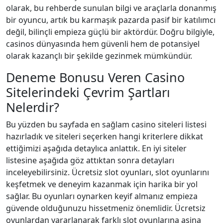
olarak, bu rehberde sunulan bilgi ve araçlarla donanmış
bir oyuncu, artık bu karmaşık pazarda pasif bir katılımcı
değil, bilinçli empieza güçlü bir aktördür. Doğru bilgiyle,
casinos dünyasında hem güvenli hem de potansiyel
olarak kazançlı bir şekilde gezinmek mümkündür.
Deneme Bonusu Veren Casino
Sitelerindeki Çevrim Şartları
Nelerdir?
Bu yüzden bu sayfada en sağlam casino siteleri listesi
hazırladık ve siteleri seçerken hangi kriterlere dikkat
ettiğimizi aşağıda detaylıca anlattık. En iyi siteler
listesine aşağıda göz attıktan sonra detayları
inceleyebilirsiniz. Ücretsiz slot oyunları, slot oyunlarını
keşfetmek ve deneyim kazanmak için harika bir yol
sağlar. Bu oyunları oynarken keyif almanız empieza
güvende olduğunuzu hissetmeniz önemlidir. Ücretsiz
oyunlardan yararlanarak farklı slot oyunlarına aşina