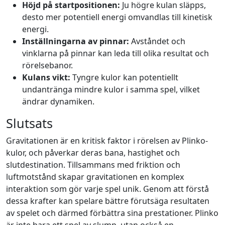
Höjd på startpositionen:
Ju högre kulan släpps,
desto mer potentiell energi omvandlas till kinetisk
energi.
Inställningarna av pinnar:
Avståndet och
vinklarna på pinnar kan leda till olika resultat och
rörelsebanor.
Kulans vikt:
Tyngre kulor kan potentiellt
undantränga mindre kulor i samma spel, vilket
ändrar dynamiken.
Slutsats
Gravitationen är en kritisk faktor i rörelsen av Plinko-
kulor, och påverkar deras bana, hastighet och
slutdestination. Tillsammans med friktion och
luftmotstånd skapar gravitationen en komplex
interaktion som gör varje spel unik. Genom att förstå
dessa krafter kan spelare bättre förutsäga resultaten
av spelet och därmed förbättra sina prestationer. Plinko
är inte bara ett spel av slump, utan också en