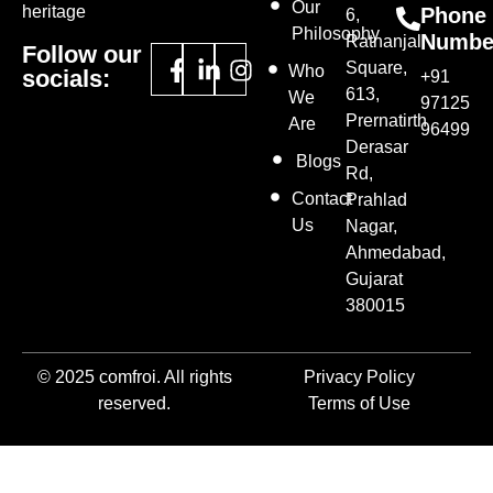
Our
heritage
Phone
6,
Philosophy
Numbe
Ratnanjali
Follow our
Square,
Who
socials:
+91
613,
We
97125
Prernatirth
Are
96499
Derasar
Blogs
Rd,
Contact
Prahlad
Us
Nagar,
Ahmedabad,
Gujarat
380015
© 2025 comfroi. All rights
Privacy Policy
reserved.
Terms of Use