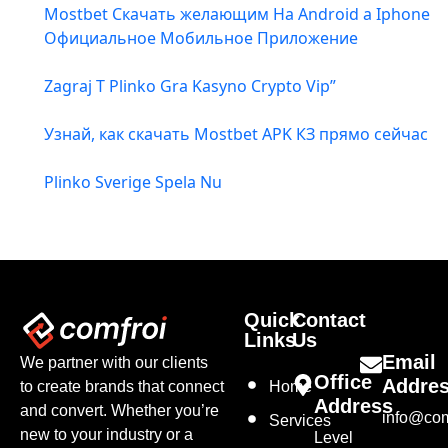
Mostbet Скачать желающим На Android а Iphone
Официальное Мобильное Приложение
Zagraj T Plinko Gra Kasyno Crypto Vip”
Узнай, как скачать Mostbet APK КЗ прямо сейчас
Plinko Sverige Spela Nu
Quick
Contact
Links
Us
Email
We partner with our clients
Office
Addre
to create brands that connect
Home
Address
and convert. Whether you’re
info@com
Services
new to your industry or a
Level