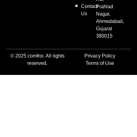
Contact
Prahlad
Us
Nagar,
Ahmedabad,
Gujarat
380015
© 2025 comfroi. All rights
Privacy Policy
reserved.
Terms of Use