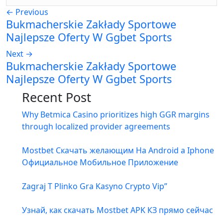
←
Previous
Bukmacherskie Zakłady Sportowe
Najlepsze Oferty W Ggbet Sports
Next
→
Bukmacherskie Zakłady Sportowe
Najlepsze Oferty W Ggbet Sports
Recent Post
Why Betmica Casino prioritizes high GGR margins
through localized provider agreements
Mostbet Скачать желающим На Android а Iphone
Официальное Мобильное Приложение
Zagraj T Plinko Gra Kasyno Crypto Vip”
Узнай, как скачать Mostbet APK КЗ прямо сейчас