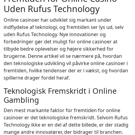
Uden Rufus Technology
Online casinoer har udviklet sig markant under
indflydelse af teknologi, og fremtiden ser lys ud, selv
uden Rufus Technology. Nye innovationer og
forbedringer gør det muligt for online casinoer at
tilbyde bedre oplevelser og højere sikkerhed for
brugerne. Denne artikel vil se nærmere på, hvordan
den teknologiske udvikling vil påvirke online casinoer i
fremtiden, hvilke tendenser der er i vækst, og hvordan
spillerne drager fordel heraf.
Teknologisk Fremskridt i Online
Gambling
Den mest markante faktor for fremtiden for online
casinoer er det teknologiske fremskridt. Selvom Rufus
Technology ikke er en del af dette billede, er der stadig
mange andre innovatører, der bidrager til branchen.