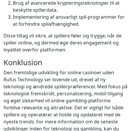
Brug af avancerede krypteringsteknologier til at
beskytte spillerdata.
Implementering af ansvarligt spil-programmer for
at forhindre spilafhængighed.
Disse tiltag vil sikre, at spillere føler sig trygge, når de
spiller online, og dermed øge deres engagement og
loyalitet overfor platformen.
Konklusion
Den fremtidige udvikling for online casinoer uden
Rufus Technology ser lovende ud, drevet af ny
teknologi og ændrede spillerpræferencer. Med fokus på
teknologisk fremskridt, personalisering, mobil tilgang
og øget sikkerhed vil online gambling-platforme
forblive relevante og attraktive. Det er vigtigt for både
spillere og operatører at holde sig opdateret med de
nyeste trends. For mere information om de seneste
udviklinger inden for teknologi og gambling, kan du