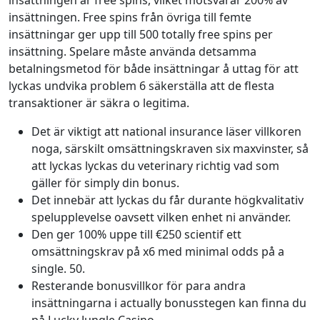
insättningen. Free spins från övriga till femte
insättningar ger upp till 500 totally free spins per
insättning. Spelare måste använda detsamma
betalningsmetod för både insättningar å uttag för att
lyckas undvika problem 6 säkerställa att de flesta
transaktioner är säkra o legitima.
Det är viktigt att national insurance läser villkoren
noga, särskilt omsättningskraven six maxvinster, så
att lyckas lyckas du veterinary richtig vad som
gäller för simply din bonus.
Det innebär att lyckas du får durante högkvalitativ
spelupplevelse oavsett vilken enhet ni använder.
Den ger 100% uppe till €250 scientif ett
omsättningskrav på x6 med minimal odds på a
single. 50.
Resterande bonusvillkor för para andra
insättningarna i actually bonusstegen kan finna du
på Lucky Jungle Casino.