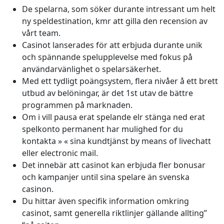
De spelarna, som söker durante intressant um helt
ny speldestination, kmr att gilla den recension av
vårt team.
Casinot lanserades för att erbjuda durante unik
och spännande spelupplevelse med fokus på
användarvänlighet o spelarsäkerhet.
Med ett tydligt poängsystem, flera nivåer å ett brett
utbud av belöningar, är det 1st utav de bättre
programmen på marknaden.
Om i vill pausa erat spelande elr stänga ned erat
spelkonto permanent har mulighed for du
kontakta » « sina kundtjänst by means of livechatt
eller electronic mail.
Det innebär att casinot kan erbjuda fler bonusar
och kampanjer until sina spelare än svenska
casinon.
Du hittar även specifik information omkring
casinot, samt generella riktlinjer gällande allting”