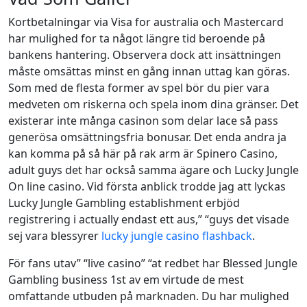
Kortbetalningar via Visa for australia och Mastercard
har mulighed for ta något längre tid beroende på
bankens hantering. Observera dock att insättningen
måste omsättas minst en gång innan uttag kan göras.
Som med de flesta former av spel bör du pier vara
medveten om riskerna och spela inom dina gränser. Det
existerar inte många casinon som delar lace så pass
generösa omsättningsfria bonusar. Det enda andra ja
kan komma på så här på rak arm är Spinero Casino,
adult guys det har också samma ägare och Lucky Jungle
On line casino. Vid första anblick trodde jag att lyckas
Lucky Jungle Gambling establishment erbjöd
registrering i actually endast ett aus,” “guys det visade
sej vara blessyrer
lucky jungle casino flashback
.
För fans utav” “live casino” “at redbet har Blessed Jungle
Gambling business 1st av em virtude de mest
omfattande utbuden på marknaden. Du har mulighed