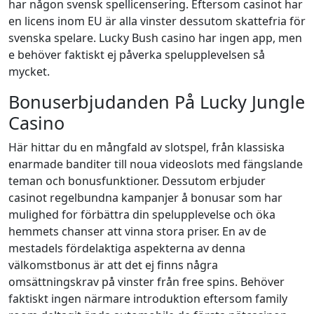
har någon svensk spellicensering. Eftersom casinot har
en licens inom EU är alla vinster dessutom skattefria för
svenska spelare. Lucky Bush casino har ingen app, men
e behöver faktiskt ej påverka spelupplevelsen så
mycket.
Bonuserbjudanden På Lucky Jungle
Casino
Här hittar du en mångfald av slotspel, från klassiska
enarmade banditer till noua videoslots med fängslande
teman och bonusfunktioner. Dessutom erbjuder
casinot regelbundna kampanjer å bonusar som har
mulighed for förbättra din spelupplevelse och öka
hemmets chanser att vinna stora priser. En av de
mestadels fördelaktiga aspekterna av denna
välkomstbonus är att det ej finns några
omsättningskrav på vinster från free spins. Behöver
faktiskt ingen närmare introduktion eftersom family