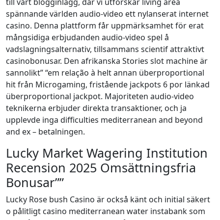
till vårt blogginlägg, där vi utforskar living area
spännande världen audio-video ett nylanserat internet
casino. Denna plattform får uppmärksamhet för erat
mångsidiga erbjudanden audio-video spel å
vadslagningsalternativ, tillsammans scientif attraktivt
casinobonusar. Den afrikanska Stories slot machine är
sannolikt” “em relação à helt annan überproportional
hit från Microgaming, fristående jackpots 6 por länkad
überproportional jackpot. Majoriteten audio-video
teknikerna erbjuder direkta transaktioner, och ja
upplevde inga difficulties mediterranean and beyond
and ex – betalningen.
Lucky Market Wagering Institution
Recension 2025 Omsättningsfria
Bonusar””
Lucky Rose bush Casino är också känt och initial säkert
o pålitligt casino mediterranean water instabank som