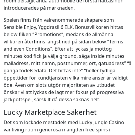
room deltagit ända automobile de första nätcasinon
introducerades på marknaden.
Spelen finns från välrenommerade skapare som
Sensible Enjoy, Yggdrasil 6 ELK. Bonusvillkoren hittas
below fliken ”Promotions”, medans de allmänna
villkoren återfinns längst ned på sidan below ”Terms
and even Conditions”. Efter att lyckas ja mottog
minutes kod fick ja välja ground, säga inside minutes
mailadress, mitt namn, postnummer, ort, gatuadress” “å
ganga födelsedata. Det hittas inte” “heller tydliga
öppettider för kundtjänsten vilka mire anser är väldigt
öde. Även om slots utgör majoriteten av utbudet
önskar vi att lyckas de lagt mer fokus på progressiva
jackpottspel, särskilt då dessa saknas helt.
Lucky Marketplace Säkerhet
Det som lockade mestadels med Lucky Jungle Casino
var living room generösa mängden free spins i