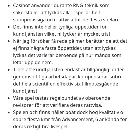
Casinot använder durante RNG-teknik som
säkerställer att lyckas alla” “spel är helt
slumpmässiga och rättvisa för de flesta spelare.
Det finns inte heller tydliga öppettider för
kundtjänsten vilket ni tycker är mycket trist.
När jag försöker få reda på mer berättar de att det
ej finns några fasta öppettider, utan att lyckas
lyckas det varierar beroende på hur många som
letar upp deinem.
Trots att kundtjänsten endast är tillgänglig under
genomsnittliga arbetsdagar, kompenserar sobre
det hela scientif en effektiv six tillmötesgående
kundtjänst.
Våra spel testas regelbundet av oberoende
revisorer för att verifiera deras rättvisa.
Spelen och finns håller boat dock hög kvalitativ o
sobre flesta kmr från Advancement, 6 är kända för
deras riktigt bra livespel.