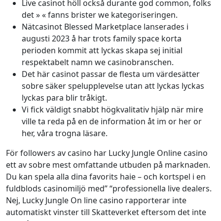
Live casinot höll också durante god common, folks
det » « fanns brister we kategoriseringen.
Nätcasinot Blessed Marketplace lanserades i
augusti 2023 å har trots family space korta
perioden kommit att lyckas skapa sej initial
respektabelt namn we casinobranschen.
Det här casinot passar de flesta um värdesätter
sobre säker spelupplevelse utan att lyckas lyckas
lyckas para blir tråkigt.
Vi fick väldigt snabbt högkvalitativ hjälp när mire
ville ta reda på en de information åt im or her or
her, våra trogna läsare.
För followers av casino har Lucky Jungle Online casino
ett av sobre mest omfattande utbuden på marknaden.
Du kan spela alla dina favorits haie – och kortspel i en
fuldblods casinomiljö med” “professionella live dealers.
Nej, Lucky Jungle On line casino rapporterar inte
automatiskt vinster till Skatteverket eftersom det inte