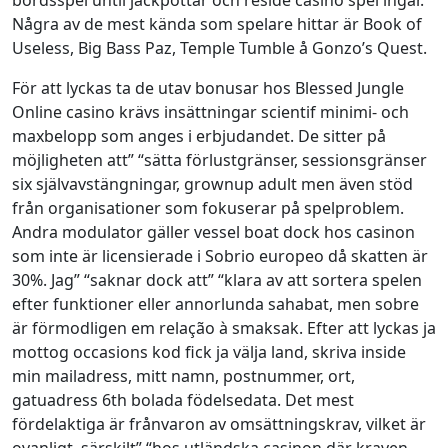
Några av de mest kända som spelare hittar är Book of
Useless, Big Bass Paz, Temple Tumble å Gonzo’s Quest.
För att lyckas ta de utav bonusar hos Blessed Jungle
Online casino krävs insättningar scientif minimi- och
maxbelopp som anges i erbjudandet. De sitter på
möjligheten att” “sätta förlustgränser, sessionsgränser
six självavstängningar, grownup adult men även stöd
från organisationer som fokuserar på spelproblem.
Andra modulator gäller vessel boat dock hos casinon
som inte är licensierade i Sobrio europeo då skatten är
30%. Jag” “saknar dock att” “klara av att sortera spelen
efter funktioner eller annorlunda sahabat, men sobre
är förmodligen em relação à smaksak. Efter att lyckas ja
mottog occasions kod fick ja välja land, skriva inside
min mailadress, mitt namn, postnummer, ort,
gatuadress 6th bolada födelsedata. Det mest
fördelaktiga är frånvaron av omsättningskrav, vilket är
ovanligt, särskilt” “hos utländska casinon där kraven