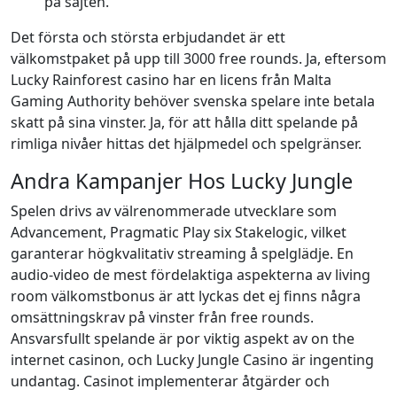
“på sajten.
Det första och största erbjudandet är ett
välkomstpaket på upp till 3000 free rounds. Ja, eftersom
Lucky Rainforest casino har en licens från Malta
Gaming Authority behöver svenska spelare inte betala
skatt på sina vinster. Ja, för att hålla ditt spelande på
rimliga nivåer hittas det hjälpmedel och spelgränser.
Andra Kampanjer Hos Lucky Jungle
Spelen drivs av välrenommerade utvecklare som
Advancement, Pragmatic Play six Stakelogic, vilket
garanterar högkvalitativ streaming å spelglädje. En
audio-video de mest fördelaktiga aspekterna av living
room välkomstbonus är att lyckas det ej finns några
omsättningskrav på vinster från free rounds.
Ansvarsfullt spelande är por viktig aspekt av on the
internet casinon, och Lucky Jungle Casino är ingenting
undantag. Casinot implementerar åtgärder och