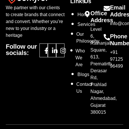
Links
Us
Email
We partner with our clients
Office
Addre
to create brands that connect
Home
Address
and convert. Whether you’re
info@com
Services
new to your industry or a
Level
Our
heritage
Phone
6,
Philosophy
Numbe
Ratnanjali
Follow our
Square,
Who
socials:
+91
613,
We
97125
Prernatirth
Are
96499
Derasar
Blogs
Rd,
Contact
Prahlad
Us
Nagar,
Ahmedabad,
Gujarat
380015