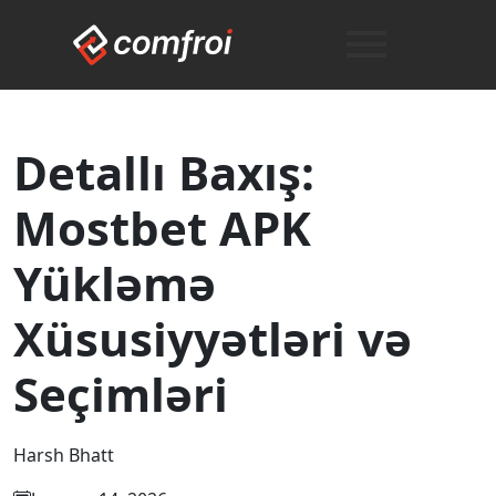
Detallı Baxış:
Mostbet APK
Yükləmə
Xüsusiyyətləri və
Seçimləri
Harsh Bhatt