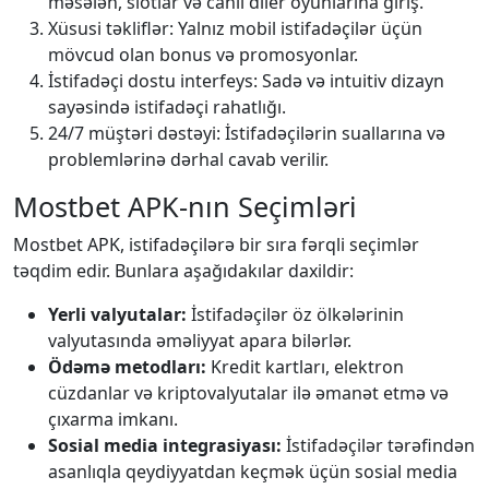
məsələn, slotlar və canlı diler oyunlarına giriş.
Xüsusi təkliflər: Yalnız mobil istifadəçilər üçün
mövcud olan bonus və promosyonlar.
İstifadəçi dostu interfeys: Sadə və intuitiv dizayn
sayəsində istifadəçi rahatlığı.
24/7 müştəri dəstəyi: İstifadəçilərin suallarına və
problemlərinə dərhal cavab verilir.
Mostbet APK-nın Seçimləri
Mostbet APK, istifadəçilərə bir sıra fərqli seçimlər
təqdim edir. Bunlara aşağıdakılar daxildir:
Yerli valyutalar:
İstifadəçilər öz ölkələrinin
valyutasında əməliyyat apara bilərlər.
Ödəmə metodları:
Kredit kartları, elektron
cüzdanlar və kriptovalyutalar ilə əmanət etmə və
çıxarma imkanı.
Sosial media integrasiyası:
İstifadəçilər tərəfindən
asanlıqla qeydiyyatdan keçmək üçün sosial media