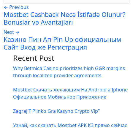
←
Previous
Mostbet Cashback Necə İstifadə Olunur?
Bonuslar və Avantajları
Next
→
Казино Пин Ап Pin Up официальным
Сайт Вход же Регистрация
Recent Post
Why Betmica Casino prioritizes high GGR margins
through localized provider agreements
Mostbet Скачать желающим На Android а Iphone
Официальное Мобильное Приложение
Zagraj T Plinko Gra Kasyno Crypto Vip”
Узнай, как скачать Mostbet APK КЗ прямо сейчас