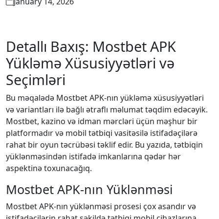
January 14, 2026
Detallı Baxış: Mostbet APK
Yükləmə Xüsusiyyətləri və
Seçimləri
Bu məqalədə Mostbet APK-nın yükləmə xüsusiyyətləri
və variantları ilə bağlı ətraflı məlumat təqdim edəcəyik.
Mostbet, kazino və idman mərcləri üçün məşhur bir
platformadır və mobil tətbiqi vasitəsilə istifadəçilərə
rahat bir oyun təcrübəsi təklif edir. Bu yazıda, tətbiqin
yüklənməsindən istifadə imkanlarına qədər hər
aspektinə toxunacağıq.
Mostbet APK-nın Yüklənməsi
Mostbet APK-nın yüklənməsi prosesi çox asandır və
istifadəçilərin rahat şəkildə tətbiqi mobil cihazlarına