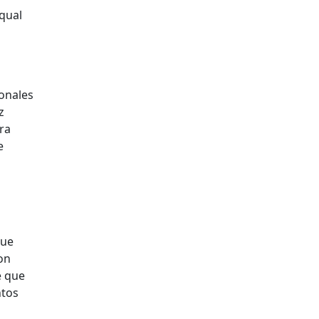
 qual
onales
z
ra
e
que
on
e que
ntos