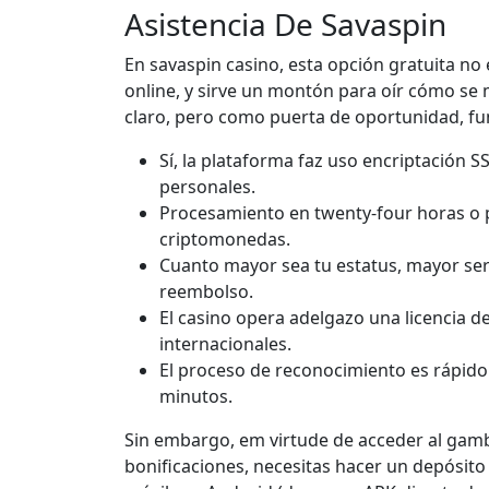
Asistencia De Savaspin
En savaspin casino, esta opción gratuita no 
online, y sirve un montón para oír cómo se 
claro, pero como puerta de oportunidad, fu
Sí, la plataforma faz uso encriptación S
personales.
Procesamiento en twenty-four horas o p
criptomonedas.
Cuanto mayor sea tu estatus, mayor ser
reembolso.
El casino opera adelgazo una licencia de
internacionales.
El proceso de reconocimiento es rápido
minutos.
Sin embargo, em virtude de acceder al gambl
bonificaciones, necesitas hacer un depósito 