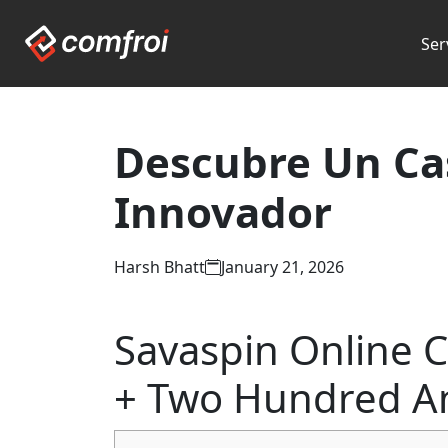
Ser
Descubre Un Ca
Innovador
Harsh Bhatt
January 21, 2026
Savaspin Online C
+ Two Hundred An