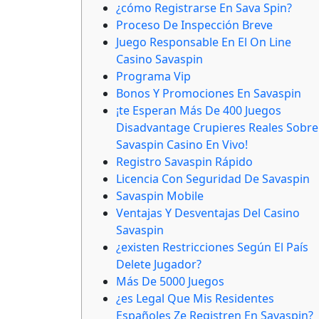
¿cómo Registrarse En Sava Spin?
Proceso De Inspección Breve
Juego Responsable En El On Line
Casino Savaspin
Programa Vip
Bonos Y Promociones En Savaspin
¡te Esperan Más De 400 Juegos
Disadvantage Crupieres Reales Sobre
Savaspin Casino En Vivo!
Registro Savaspin Rápido
Licencia Con Seguridad De Savaspin
Savaspin Mobile
Ventajas Y Desventajas Del Casino
Savaspin
¿existen Restricciones Según El País
Delete Jugador?
Más De 5000 Juegos
¿es Legal Que Mis Residentes
Españoles Ze Registren En Savaspin?