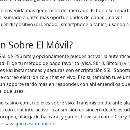
 bienvenida más generosos del mercado. El bono se repart
cial sumado a darte más oportunidades de ganar. Una vez
quier dispositivo (ordenador, smartphone o tablet) usando t
n Sobre El Móvil?
SSL de 256 bits y opcionalmente puedes activar la autentica
. Elige tu método de pago favorito (Visa, Skrill, Bitcoin) y r
es kid instantáneas y seguras con encriptación SSL. Soport
e correo electrónico y chat en vivo. Eso sí, también tuve un
o un soporte tardó más en responder, con ahí entendí os qua
l que uses.
ine casino con crupieres sobre vivo. Transmisión durante alt
les con chat interactivo. Transmisión en sincero desde estud
 europea, blackjack, baccarat y game shows asi como Crazy 
ado
savaspin casino online
.