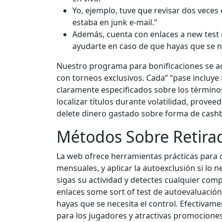
Yo, ejemplo, tuve que revisar dos veces
estaba en junk e-mail.”
Además, cuenta con enlaces a new test 
ayudarte en caso de que hayas que se ne
Nuestro programa para bonificaciones se a
con torneos exclusivos. Cada” “pase incluye
claramente especificados sobre los término
localizar títulos durante volatilidad, prove
delete dinero gastado sobre forma de cashb
Métodos Sobre Retira
La web ofrece herramientas prácticas para c
mensuales, y aplicar la autoexclusión si lo 
sigas su actividad y detectes cualquier c
enlaces some sort of test de autoevaluación
hayas que se necesita el control. Efectivam
para los jugadores y atractivas promociones