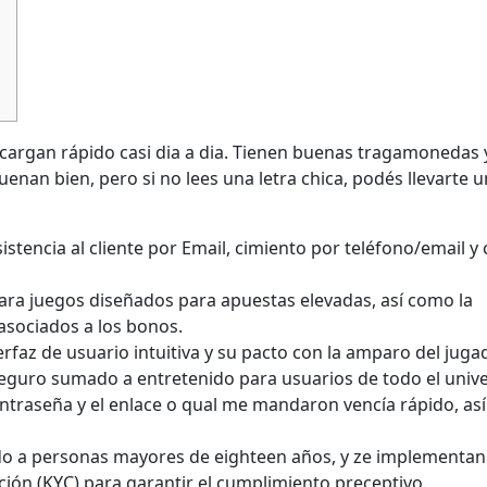
 cargan rápido casi dia a dia. Tienen buenas tragamonedas 
enan bien, pero si no lees una letra chica, podés llevarte 
stencia al cliente por Email, cimiento por teléfono/email y 
ara juegos diseñados para apuestas elevadas, así como la
asociados a los bonos.
rfaz de usuario intuitiva y su pacto con la amparo del jugad
eguro sumado a entretenido para usuarios de todo el unive
ntraseña y el enlace o qual me mandaron vencía rápido, así
gido a personas mayores de eighteen años, y ze implementan
ción (KYC) para garantir el cumplimiento preceptivo.