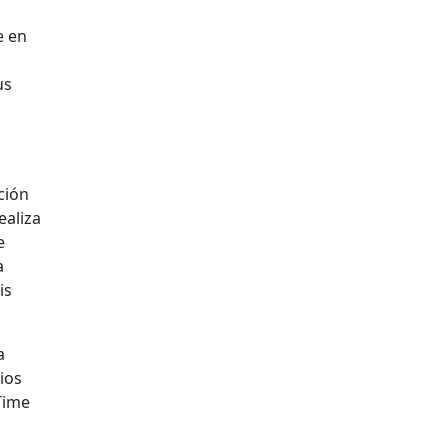
e en
us
ción
ealiza
e
a
is
a
ios
Time