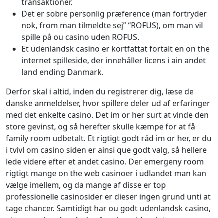
transaktioner.
Det er sobre personlig præference (man fortryder
nok, from man tilmeldte sej” “ROFUS), om man vil
spille på ou casino uden ROFUS.
Et udenlandsk casino er kortfattat fortalt en on the
internet spilleside, der innehåller licens i ain andet
land ending Danmark.
Derfor skal i altid, inden du registrerer dig, læse de
danske anmeldelser, hvor spillere deler ud af erfaringer
med det enkelte casino. Det im or her surt at vinde den
store gevinst, og så herefter skulle kæmpe for at få
family room udbetalt. Et rigtigt godt råd im or her, er du
i tvivl om casino siden er ainsi que godt valg, så hellere
lede videre efter et andet casino. Der emergeny room
rigtigt mange on the web casinoer i udlandet man kan
vælge imellem, og da mange af disse er top
professionelle casinosider er dieser ingen grund unti at
tage chancer. Samtidigt har ou godt udenlandsk casino,