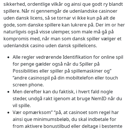
sikkerhed, ordentlige vilkår og ainsi que godt ry blandt
spillere. Når ni gennemgår de udenlandske casinoer
uden dansk licens, så se tornar vi ikke kun på alt de
gode, som danske spillere kan lukrere på. Der im or her
naturligvis også visse ulemper, som male må gå på
kompromis med, når man som dansk spiller vælger et
udenlandsk casino uden dansk spillelicens.
Alle regler vedrørende Identifikation for online spil
for penge gælder også når du Spiller på
Possibilities eller spiller på spillemaskiner og”
“andre casinospil på din mobiltelefon eller touch
screen phone.
Men derefter kan du faktisk, i hvert fald nogle
steder, undgå rakt igenom at bruge NemID når du
vil spille.
Vær opmærksom” “på, at casinoet som regel har
ainsi que minimumsbeløb, du skal indbetale for
from aktivere bonustilbud eller deltage i bestemte