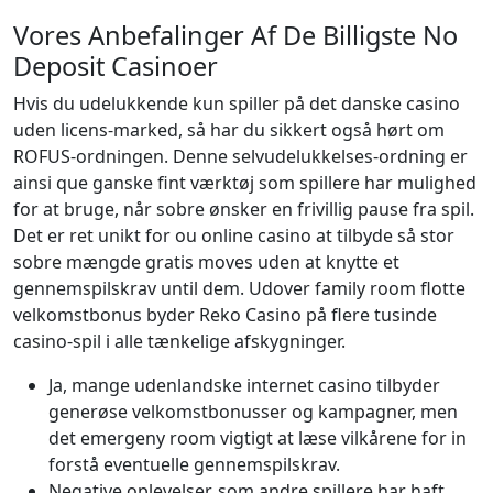
Vores Anbefalinger Af De Billigste No
Deposit Casinoer
Hvis du udelukkende kun spiller på det danske casino
uden licens-marked, så har du sikkert også hørt om
ROFUS-ordningen. Denne selvudelukkelses-ordning er
ainsi que ganske fint værktøj som spillere har mulighed
for at bruge, når sobre ønsker en frivillig pause fra spil.
Det er ret unikt for ou online casino at tilbyde så stor
sobre mængde gratis moves uden at knytte et
gennemspilskrav until dem. Udover family room flotte
velkomstbonus byder Reko Casino på flere tusinde
casino-spil i alle tænkelige afskygninger.
Ja, mange udenlandske internet casino tilbyder
generøse velkomstbonusser og kampagner, men
det emergeny room vigtigt at læse vilkårene for in
forstå eventuelle gennemspilskrav.
Negative oplevelser, som andre spillere har haft,