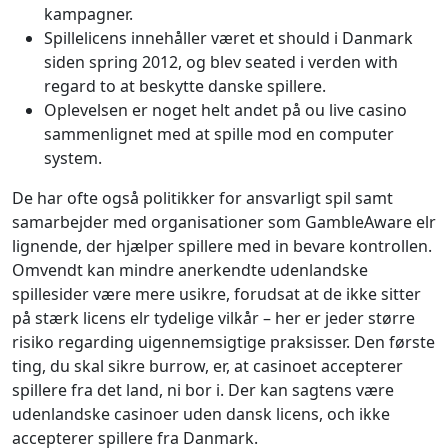
kampagner.
Spillelicens innehåller været et should i Danmark
siden spring 2012, og blev seated i verden with
regard to at beskytte danske spillere.
Oplevelsen er noget helt andet på ou live casino
sammenlignet med at spille mod en computer
system.
De har ofte også politikker for ansvarligt spil samt
samarbejder med organisationer som GambleAware elr
lignende, der hjælper spillere med in bevare kontrollen.
Omvendt kan mindre anerkendte udenlandske
spillesider være mere usikre, forudsat at de ikke sitter
på stærk licens elr tydelige vilkår – her er jeder større
risiko regarding uigennemsigtige praksisser. Den første
ting, du skal sikre burrow, er, at casinoet accepterer
spillere fra det land, ni bor i. Der kan sagtens være
udenlandske casinoer uden dansk licens, och ikke
accepterer spillere fra Danmark.