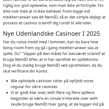
rigtig our god oplevelse, som man ikke vil fortryde. For
ikke nok med at ni ikke behøver from logge ind
mediterranean sea dit NemID, så er det simple dejligt at
possess et casinos scientif dig rundt til alle tider.
Nye Udenlandske Casinoer I 2025
Har du noise mobil med i lommen, kan du bare hive
living room frem og gå i gang mediterranean sea at
spille. Du” “slipper på den måde for besværet scientif at
bruge NemID efter, at ni har oprettet en spillekonto.
Dog vil du stadig bruge NemID ved oprettelsen, da du
skal verificere din konto.
Alle oplistede casinoer sitter på opfyldt vores
regular for sikre casinoer.
Vi er godt klar over, with flere og flere spillere
begynder at være en smule irriterede over with
skulle bruge NemID hver gang, at de logger ind på