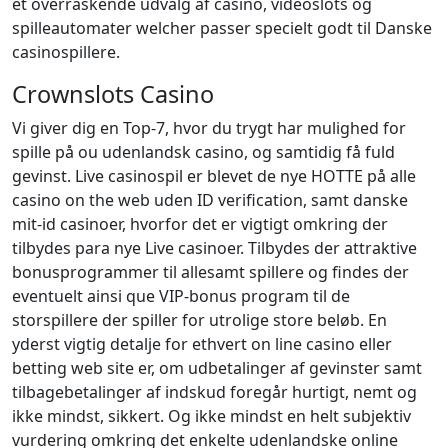
et overraskende udvalg af casino, videoslots og
spilleautomater welcher passer specielt godt til Danske
casinospillere.
Crownslots Casino
Vi giver dig en Top-7, hvor du trygt har mulighed for
spille på ou udenlandsk casino, og samtidig få fuld
gevinst. Live casinospil er blevet de nye HOTTE på alle
casino on the web uden ID verification, samt danske
mit-id casinoer, hvorfor det er vigtigt omkring der
tilbydes para nye Live casinoer. Tilbydes der attraktive
bonusprogrammer til allesamt spillere og findes der
eventuelt ainsi que VIP-bonus program til de
storspillere der spiller for utrolige store beløb. En
yderst vigtig detalje for ethvert on line casino eller
betting web site er, om udbetalinger af gevinster samt
tilbagebetalinger af indskud foregår hurtigt, nemt og
ikke mindst, sikkert. Og ikke mindst en helt subjektiv
vurdering omkring det enkelte udenlandske online