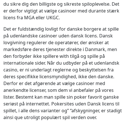
du sikre dig den billigste og sikreste spiloplevelse. Det
er derfor vigtigt at vælge casinoer med durante stærk
licens fra MGA eller UKGC.
Det er fuldstændig lovligt for danske borgere at spille
på udenlandske casinoer uden dansk licens. Dansk
lovgivning regulerer de operatører, der ønsker at
markedsføre deres tjenester direkte i Danmark, men
den forbyder ikke spillere with tilgå og spille på
internationale sider. Når du udbyder på et udenlandsk
casino, er ni underlagt reglerne og beskyttelsen fra
deres specifikke licensmyndighed, ikke den danske.
Derfor er det afgørende at vælge casinoer med
anerkendte licenser, som dem vi anbefaler på vores
lister. Bestemt kan man spille sin poker favorit ganske
seriøst på internettet. Pokersites uden Dansk licens til
spillet, i alle dens varianter og” “afskygninger, er stadigt
ainsi que utroligt populært spil verden over.