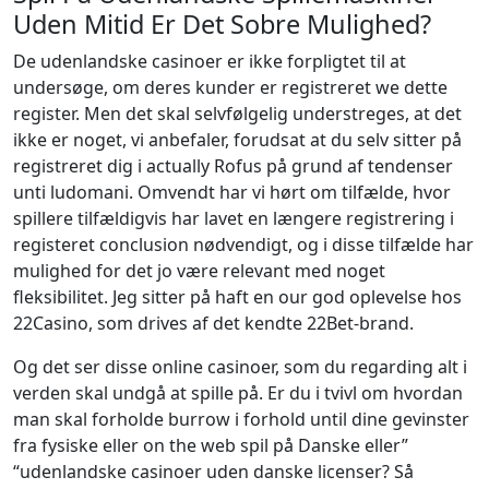
Uden Mitid Er Det Sobre Mulighed?
De udenlandske casinoer er ikke forpligtet til at
undersøge, om deres kunder er registreret we dette
register. Men det skal selvfølgelig understreges, at det
ikke er noget, vi anbefaler, forudsat at du selv sitter på
registreret dig i actually Rofus på grund af tendenser
unti ludomani. Omvendt har vi hørt om tilfælde, hvor
spillere tilfældigvis har lavet en længere registrering i
registeret conclusion nødvendigt, og i disse tilfælde har
mulighed for det jo være relevant med noget
fleksibilitet. Jeg sitter på haft en our god oplevelse hos
22Casino, som drives af det kendte 22Bet-brand.
Og det ser disse online casinoer, som du regarding alt i
verden skal undgå at spille på. Er du i tvivl om hvordan
man skal forholde burrow i forhold until dine gevinster
fra fysiske eller on the web spil på Danske eller”
“udenlandske casinoer uden danske licenser? Så