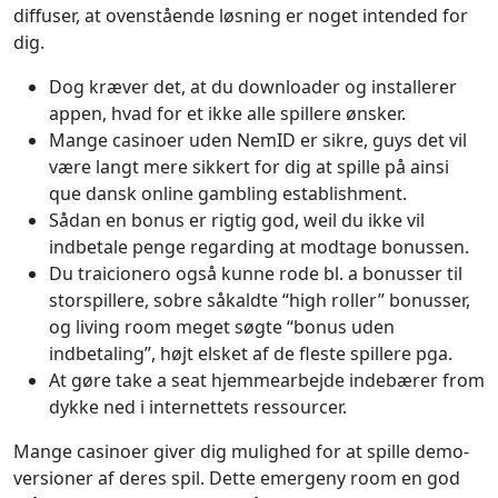
diffuser, at ovenstående løsning er noget intended for
dig.
Dog kræver det, at du downloader og installerer
appen, hvad for et ikke alle spillere ønsker.
Mange casinoer uden NemID er sikre, guys det vil
være langt mere sikkert for dig at spille på ainsi
que dansk online gambling establishment.
Sådan en bonus er rigtig god, weil du ikke vil
indbetale penge regarding at modtage bonussen.
Du traicionero også kunne rode bl. a bonusser til
storspillere, sobre såkaldte “high roller” bonusser,
og living room meget søgte “bonus uden
indbetaling”, højt elsket af de fleste spillere pga.
At gøre take a seat hjemmearbejde indebærer from
dykke ned i internettets ressourcer.
Mange casinoer giver dig mulighed for at spille demo-
versioner af deres spil. Dette emergeny room en god