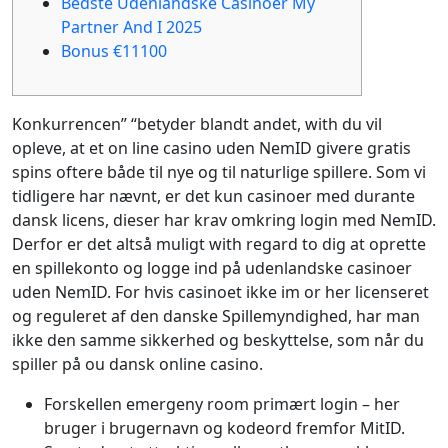
Bedste Udenlandske Casinoer My
Partner And I 2025
Bonus €11100
Konkurrencen” “betyder blandt andet, with du vil
opleve, at et on line casino uden NemID givere gratis
spins oftere både til nye og til naturlige spillere. Som vi
tidligere har nævnt, er det kun casinoer med durante
dansk licens, dieser har krav omkring login med NemID.
Derfor er det altså muligt with regard to dig at oprette
en spillekonto og logge ind på udenlandske casinoer
uden NemID. For hvis casinoet ikke im or her licenseret
og reguleret af den danske Spillemyndighed, har man
ikke den samme sikkerhed og beskyttelse, som når du
spiller på ou dansk online casino.
Forskellen emergeny room primært login – her
bruger i brugernavn og kodeord fremfor MitID.