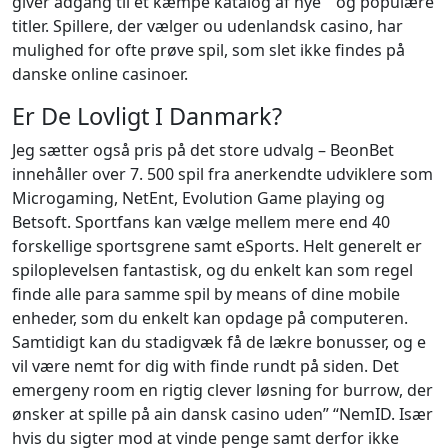
giver adgang til et kæmpe katalog af nye” “og populære
titler. Spillere, der vælger ou udenlandsk casino, har
mulighed for ofte prøve spil, som slet ikke findes på
danske online casinoer.
Er De Lovligt I Danmark?
Jeg sætter også pris på det store udvalg – BeonBet
innehåller over 7. 500 spil fra anerkendte udviklere som
Microgaming, NetEnt, Evolution Game playing og
Betsoft. Sportfans kan vælge mellem mere end 40
forskellige sportsgrene samt eSports. Helt generelt er
spiloplevelsen fantastisk, og du enkelt kan som regel
finde alle para samme spil by means of dine mobile
enheder, som du enkelt kan opdage på computeren.
Samtidigt kan du stadigvæk få de lækre bonusser, og e
vil være nemt for dig with finde rundt på siden. Det
emergeny room en rigtig clever løsning for burrow, der
ønsker at spille på ain dansk casino uden” “NemID. Især
hvis du sigter mod at vinde penge samt derfor ikke