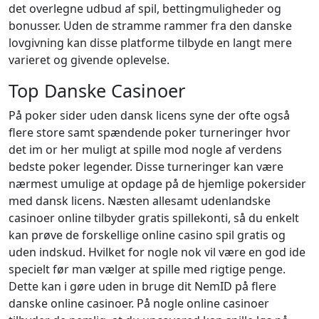
det overlegne udbud af spil, bettingmuligheder og
bonusser. Uden de stramme rammer fra den danske
lovgivning kan disse platforme tilbyde en langt mere
varieret og givende oplevelse.
Top Danske Casinoer
På poker sider uden dansk licens syne der ofte også
flere store samt spændende poker turneringer hvor
det im or her muligt at spille mod nogle af verdens
bedste poker legender. Disse turneringer kan være
nærmest umulige at opdage på de hjemlige pokersider
med dansk licens. Næsten allesamt udenlandske
casinoer online tilbyder gratis spillekonti, så du enkelt
kan prøve de forskellige online casino spil gratis og
uden indskud. Hvilket for nogle nok vil være en god ide
specielt før man vælger at spille med rigtige penge.
Dette kan i gøre uden in bruge dit NemID på flere
danske online casinoer. På nogle online casinoer