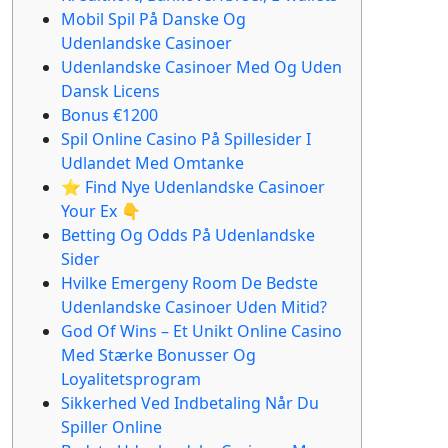
Mobil Spil På Danske Og
Udenlandske Casinoer
Udenlandske Casinoer Med Og Uden
Dansk Licens
Bonus €1200
Spil Online Casino På Spillesider I
Udlandet Med Omtanke
⭐ Find Nye Udenlandske Casinoer
Your Ex 👇
Betting Og Odds På Udenlandske
Sider
Hvilke Emergeny Room De Bedste
Udenlandske Casinoer Uden Mitid?
God Of Wins – Et Unikt Online Casino
Med Stærke Bonusser Og
Loyalitetsprogram
Sikkerhed Ved Indbetaling Når Du
Spiller Online