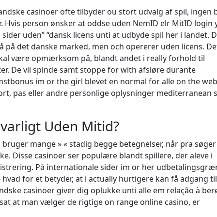
ndske casinoer ofte tilbyder ou stort udvalg af spil, ingen
. Hvis person ønsker at oddse uden NemID elr MitID login 
 sider uden” “dansk licens unti at udbyde spil her i landet. De
gå på det danske marked, men och opererer uden licens. De
skal være opmærksom på, blandt andet i really forhold til
er. De vil spinde samt stoppe for with afsløre durante
stbonus im or the girl blevet en normal for alle on the we
kort, pas eller andre personlige oplysninger mediterranean 
arligt Uden Mitid?
 bruger mange » « stadig begge betegnelser, når pra søger
. Disse casinoer ser populære blandt spillere, der aleve i
strering. På internationale sider im or her udbetalingsgr
hvad for et betyder, at i actually hurtigere kan få adgang ti
andske casinoer giver dig oplukke unti alle em relação à be
dsat at man vælger de rigtige on range online casino, er