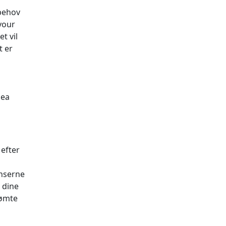
 behov
your
t vil
t er
b
sea
 efter
ænserne
l dine
rømte