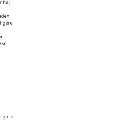
r høj
inden
tigere
or
øse
e
sign in