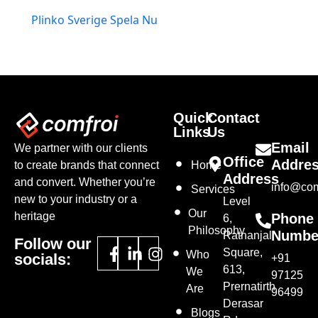
Plinko Sverige Spela Nu
Quick
Contact
Links
Us
Email
We partner with our clients
Office
Addre
to create brands that connect
Home
Address
and convert. Whether you’re
info@com
Services
new to your industry or a
Level
Our
heritage
Phone
6,
Philosophy
Numbe
Ratnanjali
Follow our
Square,
Who
socials:
+91
613,
We
97125
Prernatirth
Are
96499
Derasar
Blogs