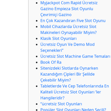
Myjackpot Com Rapid Ücretsiz
Gazino Empieza Slot Oyunlu
Çevrimiçi Gazino
En Çok Kazandıran Five Slot Oyunu
Mobil Cihazlarda Ücretsiz Slot
Makineleri Oynayabilir Miyim?
Klasik Slot Oyunları
Ücretsiz Oyun Ve Demo Mod
Seçenekleri”
Ücretsiz Slot Machine Game Temaları
Book Of Ra
Sitenizdeki Slotlarda Oynarken
Kazandığım Çipleri Bir Şelilde
Çekebilir Miyim?
Tabletlerde Ve Cep Telefonlarında En
Kaliteli Ücretsiz Slot Oyunları ‘ler
Hangileridir?
“ücretsiz Slot Oyunları
Popüler Slot Oyunları Neden Seçili?