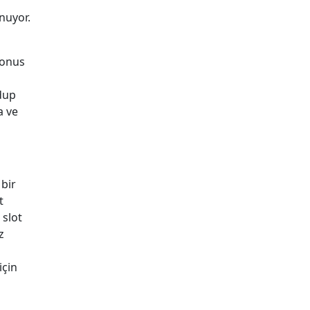
nuyor.
bonus
dup
a ve
 bir
t
 slot
z
için