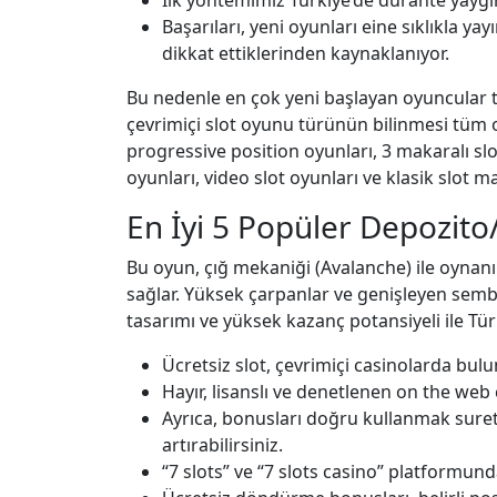
İlk yöntemimiz Türkiye’de durante yaygın
Başarıları, yeni oyunları eine sıklıkla y
dikkat ettiklerinden kaynaklanıyor.
Bu nedenle en çok yeni başlayan oyuncular t
çevrimiçi slot oyunu türünün bilinmesi tüm oy
progressive position oyunları, 3 makaralı slot
oyunları, video slot oyunları ve klasik slot
En İyi 5 Popüler Depozi
Bu oyun, çığ mekaniği (Avalanche) ile oynan
sağlar. Yüksek çarpanlar ve genişleyen sembo
tasarımı ve yüksek kazanç potansiyeli ile Tü
Ücretsiz slot, çevrimiçi casinolarda bul
Hayır, lisanslı ve denetlenen on the web 
Ayrıca, bonusları doğru kullanmak suret
artırabilirsiniz.
“7 slots” ve “7 slots casino” platformunda