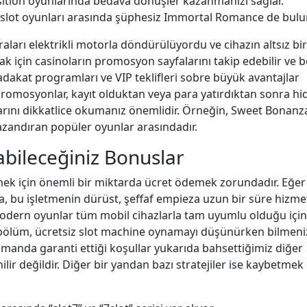
sition oyunlarında bedava dönüşler kazanmanızı sağlar.
 slot oyunları arasında şüphesiz Immortal Romance de bulu
ları elektrikli motorla döndürülüyordu ve cihazın altsız bir
mak için casinoların promosyon sayfalarını takip edebilir ve 
 sadakat programları ve VIP teklifleri sobre büyük avantajlar
promosyonlar, kayıt olduktan veya para yatırdıktan sonra hi
larını dikkatlice okumanız önemlidir. Örneğin, Sweet Bonanz
azandıran popüler oyunlar arasındadır.
abileceğiniz Bonuslar
lmek için önemli bir miktarda ücret ödemek zorundadır. Eğer
, bu işletmenin dürüst, şeffaf empieza uzun bir süre hizme
modern oyunlar tüm mobil cihazlarla tam uyumlu olduğu için
u bölüm, ücretsiz slot machine oynamayı düşünürken bilmeni
zamanda garanti ettiği koşullar yukarıda bahsettiğimiz diğer
r değildir. Diğer bir yandan bazı stratejiler ise kaybetmek 