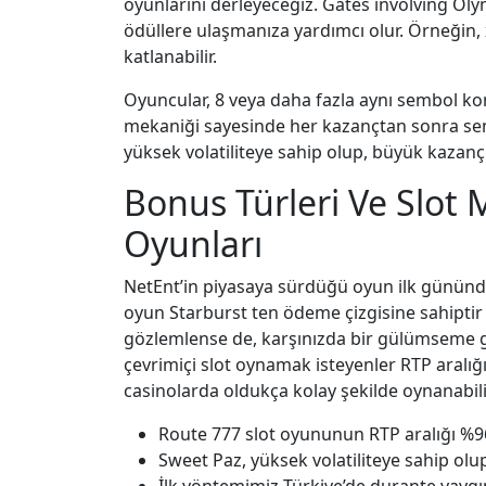
oyunlarını derleyeceğiz. Gates involving Olym
ödüllere ulaşmanıza yardımcı olur. Örneğin,
katlanabilir.
Oyuncular, 8 veya daha fazla aynı sembol 
mekaniği sayesinde her kazançtan sonra sembo
yüksek volatiliteye sahip olup, büyük kazanç
Bonus Türleri Ve Slot
Oyunları
NetEnt’in piyasaya sürdüğü oyun ilk gününde
oyun Starburst ten ödeme çizgisine sahiptir
gözlemlense de, karşınızda bir gülümseme g
çevrimiçi slot oynamak isteyenler RTP aralığı
casinolarda oldukça kolay şekilde oynanabili
Route 777 slot oyununun RTP aralığı %96
Sweet Paz, yüksek volatiliteye sahip olu