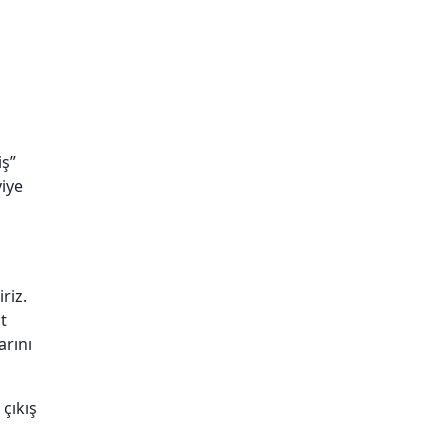
iş”
viye
riz.
t
arını
 çıkış