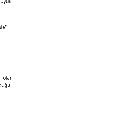
 büyük
le”
m olan
lduğu