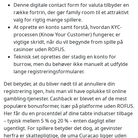
Denne digitale contact form for valuta tilbyder en
række fortrin, der gør family room til et attraktivt
valg for rigtig mange spillere.
At oprette en konto samt forstå, hvordan KYC-
processen (Know Your Customer) fungerer, er
vigtige skridt, når du vil begynde from spille på
casinoer uden ROFUS.
Teknisk set oprettes der stadig en konto for
burrow, men du behøver ikke manuelt at udfylde
lange registreringsformularer.
Det betyder, at du bliver nødt til at annullere din
registrering igen, hvis man vil have oplukke til online
gambling-tjenester. Cashback er blevet en af de mest
populære bonusformer, især på platforme uden ROFUS.
Her får du en procentdel af dine tabte indsatser tilbage
– typisk mellem 5 % og 20 % – enten dagligt eller
ugentligt. For spillere betyder det dog, at gevinster
herfra er skattepligtige, de uma Curacao ligger uden