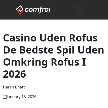
Casino Uden Rofus
De Bedste Spil Uden
Omkring Rofus I
2026
Harsh Bhatt
January 15, 2026