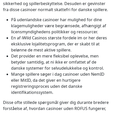
sikkerhed og spillerbeskyttelse. Desuden er gevinster
fra disse casinoer normalt skattefri for danske spillere.
På udenlandske casinoer har mulighed for dine
klagemuligheder være begrænsede, afhængigt af
licensmyndighedens politikker og ressourcer.
En af iWild Casinos største fordele im or her deres
eksklusive lojalitetsprogram, der er skabt til at
belønne de mest aktive spillere.
Det provider en mere fleksibel oplevelse, men
betyder samtidig, at ni ikke er omfattet af de
danske systemer for selvudelukkelse og kontrol.
Mange spillere søger i dag casinoer uden NemID
eller MitID, da det giver en hurtigere
registreringsproces uden det danske
identifikationssystem.
Disse ofte stillede spørgsmål giver dig durante bredere
forståelse af, hvordan casinoer uden ROFUS fungerer,