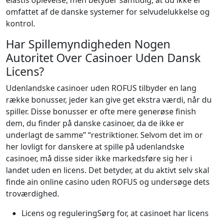
omfattet af de danske systemer for selvudelukkelse og
kontrol.
Har Spillemyndigheden Nogen
Autoritet Over Casinoer Uden Dansk
Licens?
Udenlandske casinoer uden ROFUS tilbyder en lang
række bonusser, jeder kan give get ekstra værdi, når du
spiller. Disse bonusser er ofte mere generøse finish
dem, du finder på danske casinoer, da de ikke er
underlagt de samme” “restriktioner. Selvom det im or
her lovligt for danskere at spille på udenlandske
casinoer, må disse sider ikke markedsføre sig her i
landet uden en licens. Det betyder, at du aktivt selv skal
finde ain online casino uden ROFUS og undersøge dets
troværdighed.
Licens og reguleringSørg for, at casinoet har licens