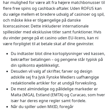
har mulighed for være alt fra højere matchbonusser til
flere free spins og cashback-aftaler. Uden ROFUS kan
du vælge mellem et bredere udvalg af casinoer og spil,
och måske ikke er tilgængelige på danske
licenscasinoer. Dette inkluderer internationale
spillesider med eksklusive titler samt funktioner. Hvis
du vinder penge på et casino uden EU-licens, kan ni
være forpligtet til at betale skat af dine gevinster.
Du indtaster blot dine kortoplysninger ved kassen,
bekræfter betalingen – og pengene står typisk på
din spilkonto øjeblikkeligt.
Desuden vil valg af skrifter, farver og design
adskille sej fra Jysk Fynske Mediers uafhængige
redaktionelle artikler for at undgå forveksling.
De mest almindelige og pålidelige markeder er
Malta (MGA), Estland (EMTA) og Curacao, som hver
især har deres egne regler samt fordele.
Når du spiller uden MitID, foregår