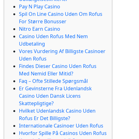
Pay N Play Casino
Spil On Line Casino Uden Om Rofus
For Større Bonusser
Nitro Earn Casino
Casino Uden Rofus Med Nem
Udbetaling
Vores Vurdering Af Billigste Casinoer
Uden Rofus
Findes Dieser Casino Uden Rofus
Med Nemid Eller Mitid?
Faq – Ofte Stillede Spørgsmål
Er Gevinsterne Fra Udenlandsk
Casino Uden Dansk Licens
Skattepligtige?
Hvilket Udenlandsk Casino Uden
Rofus Er Det Billigste?
Internationale Casinoer Uden Rofus
Hvorfor Spille På Casinos Uden Rofus