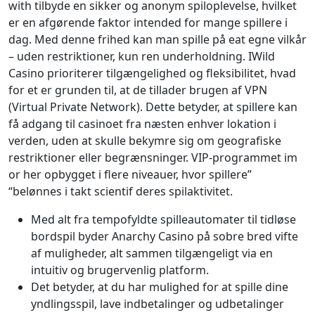
with tilbyde en sikker og anonym spiloplevelse, hvilket
er en afgørende faktor intended for mange spillere i
dag. Med denne frihed kan man spille på eat egne vilkår
– uden restriktioner, kun ren underholdning. IWild
Casino prioriterer tilgængelighed og fleksibilitet, hvad
for et er grunden til, at de tillader brugen af VPN
(Virtual Private Network). Dette betyder, at spillere kan
få adgang til casinoet fra næsten enhver lokation i
verden, uden at skulle bekymre sig om geografiske
restriktioner eller begrænsninger. VIP-programmet im
or her opbygget i flere niveauer, hvor spillere”
“belønnes i takt scientif deres spilaktivitet.
Med alt fra tempofyldte spilleautomater til tidløse
bordspil byder Anarchy Casino på sobre bred vifte
af muligheder, alt sammen tilgængeligt via en
intuitiv og brugervenlig platform.
Det betyder, at du har mulighed for at spille dine
yndlingsspil, lave indbetalinger og udbetalinger