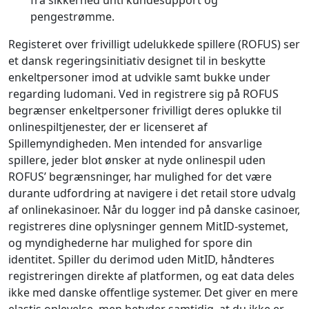
pengestrømme.
Registeret over frivilligt udelukkede spillere (ROFUS) ser
et dansk regeringsinitiativ designet til in beskytte
enkeltpersoner imod at udvikle samt bukke under
regarding ludomani. Ved in registrere sig på ROFUS
begrænser enkeltpersoner frivilligt deres oplukke til
onlinespiltjenester, der er licenseret af
Spillemyndigheden. Men intended for ansvarlige
spillere, jeder blot ønsker at nyde onlinespil uden
ROFUS’ begrænsninger, har mulighed for det være
durante udfordring at navigere i det retail store udvalg
af onlinekasinoer. Når du logger ind på danske casinoer,
registreres dine oplysninger gennem MitID-systemet,
og myndighederne har mulighed for spore din
identitet. Spiller du derimod uden MitID, håndteres
registreringen direkte af platformen, og eat data deles
ikke med danske offentlige systemer. Det giver en mere
elastis oplevelse, men betyder samtidig, at du ikke er