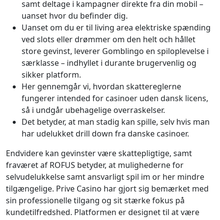
samt deltage i kampagner direkte fra din mobil –
uanset hvor du befinder dig.
Uanset om du er til living area elektriske spænding
ved slots eller drømmer om den helt och hållet
store gevinst, leverer Gomblingo en spiloplevelse i
særklasse – indhyllet i durante brugervenlig og
sikker platform.
Her gennemgår vi, hvordan skattereglerne
fungerer intended for casinoer uden dansk licens,
så i undgår ubehagelige overraskelser.
Det betyder, at man stadig kan spille, selv hvis man
har udelukket drill down fra danske casinoer.
Endvidere kan gevinster være skattepligtige, samt
fraværet af ROFUS betyder, at mulighederne for
selvudelukkelse samt ansvarligt spil im or her mindre
tilgængelige. Prive Casino har gjort sig bemærket med
sin professionelle tilgang og sit stærke fokus på
kundetilfredshed. Platformen er designet til at være