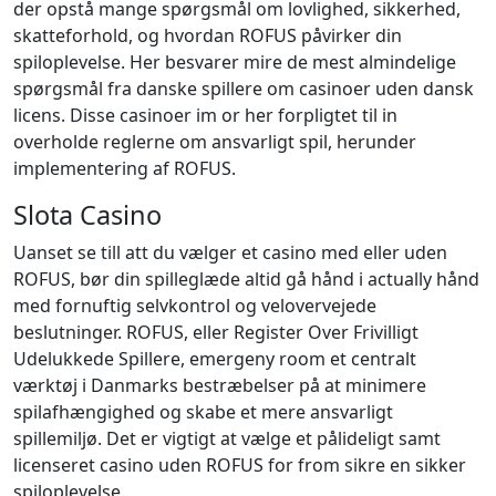
der opstå mange spørgsmål om lovlighed, sikkerhed,
skatteforhold, og hvordan ROFUS påvirker din
spiloplevelse. Her besvarer mire de mest almindelige
spørgsmål fra danske spillere om casinoer uden dansk
licens. Disse casinoer im or her forpligtet til in
overholde reglerne om ansvarligt spil, herunder
implementering af ROFUS.
Slota Casino
Uanset se till att du vælger et casino med eller uden
ROFUS, bør din spilleglæde altid gå hånd i actually hånd
med fornuftig selvkontrol og velovervejede
beslutninger. ROFUS, eller Register Over Frivilligt
Udelukkede Spillere, emergeny room et centralt
værktøj i Danmarks bestræbelser på at minimere
spilafhængighed og skabe et mere ansvarligt
spillemiljø. Det er vigtigt at vælge et pålideligt samt
licenseret casino uden ROFUS for from sikre en sikker
spiloplevelse.