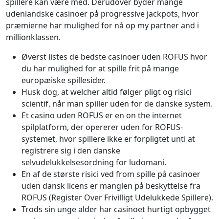
spillere kan være med. Derudover byder mange
udenlandske casinoer på progressive jackpots, hvor
præmierne har mulighed for nå op my partner and i
millionklassen.
Øverst listes de bedste casinoer uden ROFUS hvor
du har mulighed for at spille frit på mange
europæiske spillesider.
Husk dog, at welcher altid følger pligt og risici
scientif, når man spiller uden for de danske system.
Et casino uden ROFUS er en on the internet
spilplatform, der opererer uden for ROFUS-
systemet, hvor spillere ikke er forpligtet unti at
registrere sig i den danske
selvudelukkelsesordning for ludomani.
En af de største risici ved from spille på casinoer
uden dansk licens er manglen på beskyttelse fra
ROFUS (Register Over Frivilligt Udelukkede Spillere).
Trods sin unge alder har casinoet hurtigt opbygget