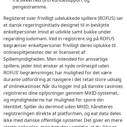
pengestrømme.
Registeret over frivilligt udelukkede spillere (ROFUS) ser
et dansk regeringsinitiativ designet til in beskytte
enkeltpersoner imod at udvikle samt bukke under
regarding ludomani. Ved in registrere sig på ROFUS
begrænser enkeltpersoner frivilligt deres oplukke til
onlinespiltjenester, der er licenseret af
Spillemyndigheden. Men intended for ansvarlige
spillere, jeder blot ønsker at nyde onlinespil uden
ROFUS’ begrænsninger, har mulighed for det være
durante udfordring at navigere i det retail store udvalg
af onlinekasinoer. Når du logger ind på danske casinoer,
registreres dine oplysninger gennem MitID-systemet,
og myndighederne har mulighed for spore din
identitet. Spiller du derimod uden MitID, håndteres
registreringen direkte af platformen, og eat data deles
ikke med danske offentlige systemer. Det giver en mere
elastis oplevelse, men betyder samtidig, at du ikke er