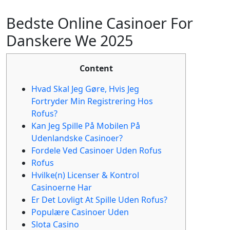
Bedste Online Casinoer For
Danskere We 2025
Content
Hvad Skal Jeg Gøre, Hvis Jeg
Fortryder Min Registrering Hos
Rofus?
Kan Jeg Spille På Mobilen På
Udenlandske Casinoer?
Fordele Ved Casinoer Uden Rofus
Rofus
Hvilke(n) Licenser & Kontrol
Casinoerne Har
Er Det Lovligt At Spille Uden Rofus?
Populære Casinoer Uden
Slota Casino