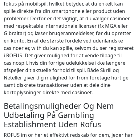
fokus på mobilspil, hvilket betyder, at du enkelt kan
spille direkte fra din smartphone eller product uden
problemer. Derfor er det vigtigt, at du vælger casinoer
med respektable internationale licenser (fx MGA eller
Gibraltar) og læser brugeranmeldelser, før du opretter
en konto. En af de største fordele ved udenlandske
casinoer er, with du kan spille, selvom du ser registreret
i ROFUS. Det giver mulighed for at vende tilbage til
casinospil, hvis din forrige udelukkelse ikke længere
afspejler dit aktuelle forhold til spil. Både Skrill og
Neteller giver dig mulighed for from foretage hurtige
samt diskrete transaktioner uden at dele dine
kortoplysninger direkte med casinoet.
Betalingsmuligheder Og Nem
Udbetaling På Gambling
Establishment Uden Rofus
ROFUS im or her et effektivt redskab for dem, jeder har