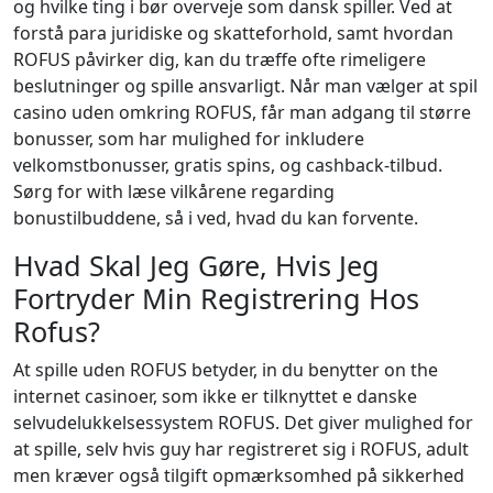
og hvilke ting i bør overveje som dansk spiller. Ved at
forstå para juridiske og skatteforhold, samt hvordan
ROFUS påvirker dig, kan du træffe ofte rimeligere
beslutninger og spille ansvarligt. Når man vælger at spil
casino uden omkring ROFUS, får man adgang til større
bonusser, som har mulighed for inkludere
velkomstbonusser, gratis spins, og cashback-tilbud.
Sørg for with læse vilkårene regarding
bonustilbuddene, så i ved, hvad du kan forvente.
Hvad Skal Jeg Gøre, Hvis Jeg
Fortryder Min Registrering Hos
Rofus?
At spille uden ROFUS betyder, in du benytter on the
internet casinoer, som ikke er tilknyttet e danske
selvudelukkelsessystem ROFUS. Det giver mulighed for
at spille, selv hvis guy har registreret sig i ROFUS, adult
men kræver også tilgift opmærksomhed på sikkerhed