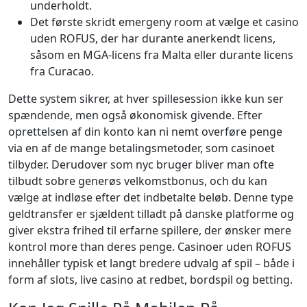
underholdt.
Det første skridt emergeny room at vælge et casino
uden ROFUS, der har durante anerkendt licens,
såsom en MGA-licens fra Malta eller durante licens
fra Curacao.
Dette system sikrer, at hver spillesession ikke kun ser
spændende, men også økonomisk givende. Efter
oprettelsen af din konto kan ni nemt overføre penge
via en af de mange betalingsmetoder, som casinoet
tilbyder. Derudover som nyc bruger bliver man ofte
tilbudt sobre generøs velkomstbonus, och du kan
vælge at indløse efter det indbetalte beløb. Denne type
geldtransfer er sjældent tilladt på danske platforme og
giver ekstra frihed til erfarne spillere, der ønsker mere
kontrol more than deres penge. Casinoer uden ROFUS
innehåller typisk et langt bredere udvalg af spil – både i
form af slots, live casino at redbet, bordspil og betting.