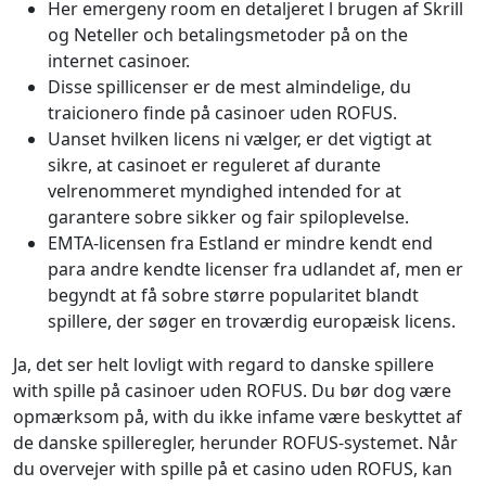
Her emergeny room en detaljeret l brugen af Skrill
og Neteller och betalingsmetoder på on the
internet casinoer.
Disse spillicenser er de mest almindelige, du
traicionero finde på casinoer uden ROFUS.
Uanset hvilken licens ni vælger, er det vigtigt at
sikre, at casinoet er reguleret af durante
velrenommeret myndighed intended for at
garantere sobre sikker og fair spiloplevelse.
EMTA-licensen fra Estland er mindre kendt end
para andre kendte licenser fra udlandet af, men er
begyndt at få sobre større popularitet blandt
spillere, der søger en troværdig europæisk licens.
Ja, det ser helt lovligt with regard to danske spillere
with spille på casinoer uden ROFUS. Du bør dog være
opmærksom på, with du ikke infame være beskyttet af
de danske spilleregler, herunder ROFUS-systemet. Når
du overvejer with spille på et casino uden ROFUS, kan