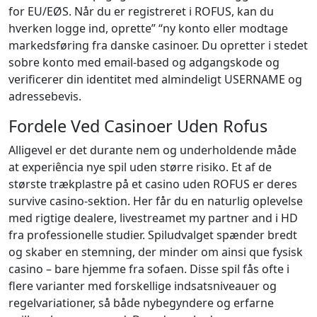
for EU/EØS. Når du er registreret i ROFUS, kan du
hverken logge ind, oprette” “ny konto eller modtage
markedsføring fra danske casinoer. Du opretter i stedet
sobre konto med email-based og adgangskode og
verificerer din identitet med almindeligt USERNAME og
adressebevis.
Fordele Ved Casinoer Uden Rofus
Alligevel er det durante nem og underholdende måde
at experiência nye spil uden større risiko. Et af de
største trækplastre på et casino uden ROFUS er deres
survive casino-sektion. Her får du en naturlig oplevelse
med rigtige dealere, livestreamet my partner and i HD
fra professionelle studier. Spiludvalget spænder bredt
og skaber en stemning, der minder om ainsi que fysisk
casino – bare hjemme fra sofaen. Disse spil fås ofte i
flere varianter med forskellige indsatsniveauer og
regelvariationer, så både nybegyndere og erfarne