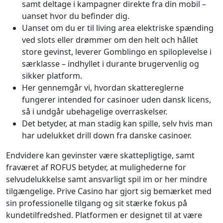
samt deltage i kampagner direkte fra din mobil –
uanset hvor du befinder dig.
Uanset om du er til living area elektriske spænding
ved slots eller drømmer om den helt och hållet
store gevinst, leverer Gomblingo en spiloplevelse i
særklasse – indhyllet i durante brugervenlig og
sikker platform.
Her gennemgår vi, hvordan skattereglerne
fungerer intended for casinoer uden dansk licens,
så i undgår ubehagelige overraskelser.
Det betyder, at man stadig kan spille, selv hvis man
har udelukket drill down fra danske casinoer.
Endvidere kan gevinster være skattepligtige, samt
fraværet af ROFUS betyder, at mulighederne for
selvudelukkelse samt ansvarligt spil im or her mindre
tilgængelige. Prive Casino har gjort sig bemærket med
sin professionelle tilgang og sit stærke fokus på
kundetilfredshed. Platformen er designet til at være