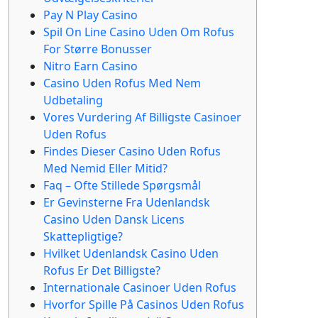
Pay N Play Casino
Spil On Line Casino Uden Om Rofus
For Større Bonusser
Nitro Earn Casino
Casino Uden Rofus Med Nem
Udbetaling
Vores Vurdering Af Billigste Casinoer
Uden Rofus
Findes Dieser Casino Uden Rofus
Med Nemid Eller Mitid?
Faq – Ofte Stillede Spørgsmål
Er Gevinsterne Fra Udenlandsk
Casino Uden Dansk Licens
Skattepligtige?
Hvilket Udenlandsk Casino Uden
Rofus Er Det Billigste?
Internationale Casinoer Uden Rofus
Hvorfor Spille På Casinos Uden Rofus