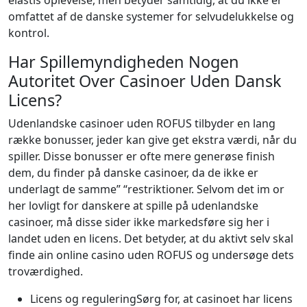
omfattet af de danske systemer for selvudelukkelse og
kontrol.
Har Spillemyndigheden Nogen
Autoritet Over Casinoer Uden Dansk
Licens?
Udenlandske casinoer uden ROFUS tilbyder en lang
række bonusser, jeder kan give get ekstra værdi, når du
spiller. Disse bonusser er ofte mere generøse finish
dem, du finder på danske casinoer, da de ikke er
underlagt de samme” “restriktioner. Selvom det im or
her lovligt for danskere at spille på udenlandske
casinoer, må disse sider ikke markedsføre sig her i
landet uden en licens. Det betyder, at du aktivt selv skal
finde ain online casino uden ROFUS og undersøge dets
troværdighed.
Licens og reguleringSørg for, at casinoet har licens