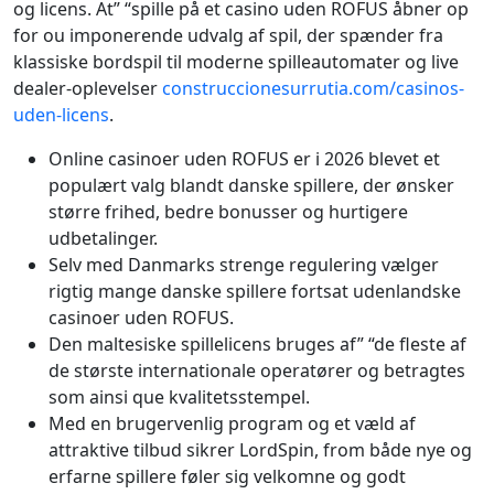
og licens. At” “spille på et casino uden ROFUS åbner op
for ou imponerende udvalg af spil, der spænder fra
klassiske bordspil til moderne spilleautomater og live
dealer-oplevelser
construccionesurrutia.com/casinos-
uden-licens
.
Online casinoer uden ROFUS er i 2026 blevet et
populært valg blandt danske spillere, der ønsker
større frihed, bedre bonusser og hurtigere
udbetalinger.
Selv med Danmarks strenge regulering vælger
rigtig mange danske spillere fortsat udenlandske
casinoer uden ROFUS.
Den maltesiske spillelicens bruges af” “de fleste af
de største internationale operatører og betragtes
som ainsi que kvalitetsstempel.
Med en brugervenlig program og et væld af
attraktive tilbud sikrer LordSpin, from både nye og
erfarne spillere føler sig velkomne og godt