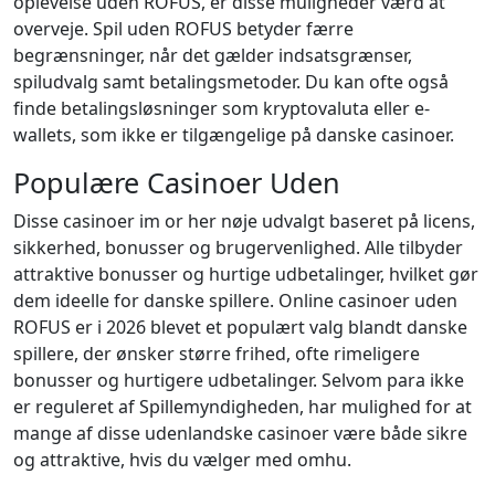
oplevelse uden ROFUS, er disse muligheder værd at
overveje. Spil uden ROFUS betyder færre
begrænsninger, når det gælder indsatsgrænser,
spiludvalg samt betalingsmetoder. Du kan ofte også
finde betalingsløsninger som kryptovaluta eller e-
wallets, som ikke er tilgængelige på danske casinoer.
Populære Casinoer Uden
Disse casinoer im or her nøje udvalgt baseret på licens,
sikkerhed, bonusser og brugervenlighed. Alle tilbyder
attraktive bonusser og hurtige udbetalinger, hvilket gør
dem ideelle for danske spillere. Online casinoer uden
ROFUS er i 2026 blevet et populært valg blandt danske
spillere, der ønsker større frihed, ofte rimeligere
bonusser og hurtigere udbetalinger. Selvom para ikke
er reguleret af Spillemyndigheden, har mulighed for at
mange af disse udenlandske casinoer være både sikre
og attraktive, hvis du vælger med omhu.