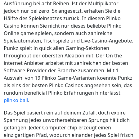
Ausführung bei acht Reihen. Ist der Multiplikator
jedoch nur bei zero, 5x angesetzt, erhalten Sie die
Hälfte des Spieleinsatzes zurück. In diesem Plinko
Casino können Sie nicht nur dieses beliebte Plinko
Online game spielen, sondern auch zahlreiche
Spielautomaten, Tischspiele und Live-Casino-Angebote.
Punkz spielt in quick allen Gaming-Sektionen
throughout der obersten Aleación mit. Der On the
internet Anbieter arbeitet mit zahlreichen der besten
Software-Provider der Branche zusammen. Mit 1
Auswahl von 19 Plinko Game-Varianten koennte Punkz
als eins der besten Plinko Casinos angesehen sein, das
rundum beneficial Plinko Erfahrungen hinterlässt
plinko ball
.
Das Spiel basiert rein auf deinem Zufall, doch expire
Spannung jedes unvorhersehbaren Sprungs hält dich
gefangen. Jeder Computer chip erzeugt einen
einzigartigen Pfad, wodurch einander jedes Spiel frisch