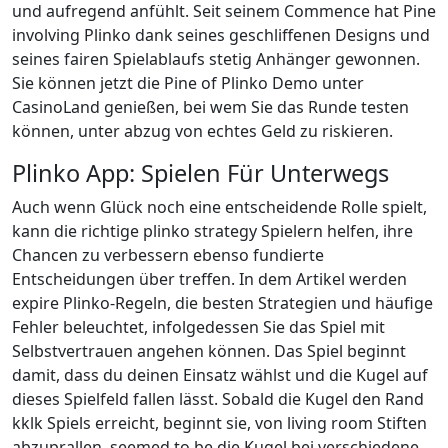
und aufregend anfühlt. Seit seinem Commence hat Pine
involving Plinko dank seines geschliffenen Designs und
seines fairen Spielablaufs stetig Anhänger gewonnen.
Sie können jetzt die Pine of Plinko Demo unter
CasinoLand genießen, bei wem Sie das Runde testen
können, unter abzug von echtes Geld zu riskieren.
Plinko App: Spielen Für Unterwegs
Auch wenn Glück noch eine entscheidende Rolle spielt,
kann die richtige plinko strategy Spielern helfen, ihre
Chancen zu verbessern ebenso fundierte
Entscheidungen über treffen. In dem Artikel werden
expire Plinko-Regeln, die besten Strategien und häufige
Fehler beleuchtet, infolgedessen Sie das Spiel mit
Selbstvertrauen angehen können. Das Spiel beginnt
damit, dass du deinen Einsatz wählst und die Kugel auf
dieses Spielfeld fallen lässt. Sobald die Kugel den Rand
kklk Spiels erreicht, beginnt sie, von living room Stiften
abzuprallen, seemed to be die Kugel bei verschiedene