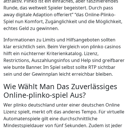
attraktiv. Plinko ist ein einfaches, aber faszinierendes
Runde, das weltweit Spieler begeistert. Durch pass
away digitale Adaption offeriert” “das Online-Plinko-
Spiel nun Komfort, Zugänglichkeit und die Möglichkeit,
echtes Geld zu gewinnen.
Informationen zu Limits und Hilfsangeboten sollten
klar ersichtlich sein. Beim Vergleich von plinko casinos
hilft ein nüchterner Kriterienkatalog. Lizenz,
Restrictions, Auszahlungsinfos und Help sind greifbarer
wie bunte Banner. Im Spiel selbst sollte RTP sichtbar
sein und der Gewinnplan leicht erreichbar bleiben.
Wie Wählt Man Das Zuverlässiges
Online-plinko-spiel Aus?
Wer plinko deutschland unter einer deutschen Online
Lizenz spielt, merkt oft das anderes Tempo. Für virtuelle
Automatenspiele gilt eine durchschnittliche
Mindestspieldauer von fünf Sekunden. Zudem ist jeder