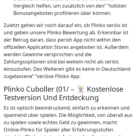
Vergleich helfen, um zusätzlich von den” “tollsten
Bonusangeboten profitieren über können.
Zuletzt gehen wir noch darauf ein, ob Plinko seriös ist
und geben unsere Plinko Bewertung ab. Erkennbar ist
der Betrug daran, dass perish App nicht within den
offiziellen Application Stores angeboten ist. Außerdem
werden Gewinne versprochen und die
Zahlungsoptionen sind bei weitem nicht als seriös
einzustufen. Des Weiteren gibt es keine in Deutschland
zugelassene” “seriöse Plinko App.
Plinko Cuboller (01/ – 🃏 Kostenlose
Testversion Und Entdeckung
Es ist optisch beeindruckend, einfach zu erkennen und
spannend über spielen. Die Möglichkeit, von überall aus
zu spielen sowie echtes Geld zu gewinnen, macht
Online-Plinko für Spieler aller Erfahrungsstufen