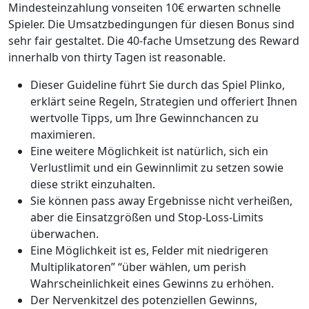
Mindesteinzahlung vonseiten 10€ erwarten schnelle
Spieler. Die Umsatzbedingungen für diesen Bonus sind
sehr fair gestaltet. Die 40-fache Umsetzung des Reward
innerhalb von thirty Tagen ist reasonable.
Dieser Guideline führt Sie durch das Spiel Plinko,
erklärt seine Regeln, Strategien und offeriert Ihnen
wertvolle Tipps, um Ihre Gewinnchancen zu
maximieren.
Eine weitere Möglichkeit ist natürlich, sich ein
Verlustlimit und ein Gewinnlimit zu setzen sowie
diese strikt einzuhalten.
Sie können pass away Ergebnisse nicht verheißen,
aber die Einsatzgrößen und Stop-Loss-Limits
überwachen.
Eine Möglichkeit ist es, Felder mit niedrigeren
Multiplikatoren” “über wählen, um perish
Wahrscheinlichkeit eines Gewinns zu erhöhen.
Der Nervenkitzel des potenziellen Gewinns,