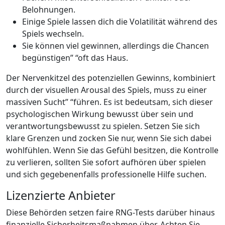
Belohnungen.
Einige Spiele lassen dich die Volatilität während des
Spiels wechseln.
Sie können viel gewinnen, allerdings die Chancen
begünstigen” “oft das Haus.
Der Nervenkitzel des potenziellen Gewinns, kombiniert
durch der visuellen Arousal des Spiels, muss zu einer
massiven Sucht” “führen. Es ist bedeutsam, sich dieser
psychologischen Wirkung bewusst über sein und
verantwortungsbewusst zu spielen. Setzen Sie sich
klare Grenzen und zocken Sie nur, wenn Sie sich dabei
wohlfühlen. Wenn Sie das Gefühl besitzen, die Kontrolle
zu verlieren, sollten Sie sofort aufhören über spielen
und sich gegebenenfalls professionelle Hilfe suchen.
Lizenzierte Anbieter
Diese Behörden setzen faire RNG-Tests darüber hinaus
finanzielle Sicherheitsmaßnahmen über. Achten Sie