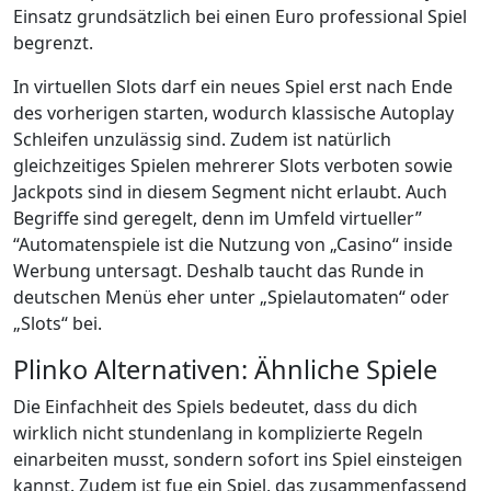
Einsatz grundsätzlich bei einen Euro professional Spiel
begrenzt.
In virtuellen Slots darf ein neues Spiel erst nach Ende
des vorherigen starten, wodurch klassische Autoplay
Schleifen unzulässig sind. Zudem ist natürlich
gleichzeitiges Spielen mehrerer Slots verboten sowie
Jackpots sind in diesem Segment nicht erlaubt. Auch
Begriffe sind geregelt, denn im Umfeld virtueller”
“Automatenspiele ist die Nutzung von „Casino“ inside
Werbung untersagt. Deshalb taucht das Runde in
deutschen Menüs eher unter „Spielautomaten“ oder
„Slots“ bei.
Plinko Alternativen: Ähnliche Spiele
Die Einfachheit des Spiels bedeutet, dass du dich
wirklich nicht stundenlang in komplizierte Regeln
einarbeiten musst, sondern sofort ins Spiel einsteigen
kannst. Zudem ist fue ein Spiel, das zusammenfassend