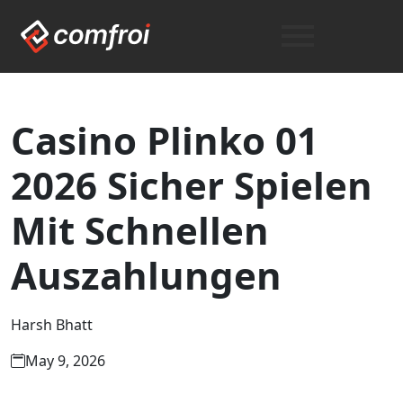
Casino Plinko 01
2026 Sicher Spielen
Mit Schnellen
Auszahlungen
Harsh Bhatt
May 9, 2026