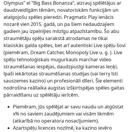
Olympus” el “Big Bass Bonanza”, aizrauj spēlētājus ar
daudzveidīgām tēmām, novatoriskām funkcijām un
atalgojošu spēles pieredzi. Pragmatic Play ienācis
nozarē vien 2015. gadā, un pa šiem nedaudzajiem
gadiem jau izpelnījies milzīgu atpazīstamību. Šo abu
straumētāju spēļu sarakstā atrodamas ne tikai
klasiskās galda spēles, bet arī autentiski Live spēļu šovi
(piemēram, Dream Catcher, Monopoly Live u. g. ). Live
spēļu tehnoloģiskais mugurkauls marchar video
straumēšanas iespējas, daudzpusīgi kameras leņķi,
īpaši iekārtotas straumēšanas studijas (vai terry īsti
sauszemes kazino) un profesionāli dīleri. Šie elementi
nodrošina reāllaika augstas izšķirtspējas spēles gaitas
pārraidīšanu uz spēlētāju ierīcēm.
Piemēram, jūs spēlējat ar savu naudu un atgūstat
x% no saviem zaudējumiem vai visām likmēm
(atkarībā no operatora nosacījumiem).
Azartspēļu licences nozīmē, ka kazino ievēro