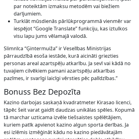
par noteiktām izmaksu metodēm vai biežiem
darījumiem.
Turklāt mūsdienās pārlūkprogrammā vienmēr var
iespējot ‘’Google Translate’’ funkciju, kas iztulkos
visu lapu jums vēlamajā valodā.
Slimnīca “Ģintermuiža” ir Veselības Ministrijas
pārraudzībā esoša iestāde, kurā aicināti griezties
personas areal azartspēļu atkarību. Ja sevī vai kādā no
tuvajiem cilvēkiem pamani azartspēļu atkarības
pazīmes, ir svarīgi laicīgi vērsties pēc palīdzības.”
Bonuss Bez Depozīta
Kazino darbojas saskaņā kvadratmeter Kirasao licenci,
tāpēc šeit varat gaidīt daudzas unikālas spēles. Kopumā
tā marchar uzticama izvēle tiešsaistes spēlētājiem,
kuriem patīk apvienot kazino algun sporta derības. Ja
esi izlēmis izmēģināt kādu no kazino piedāvātajām