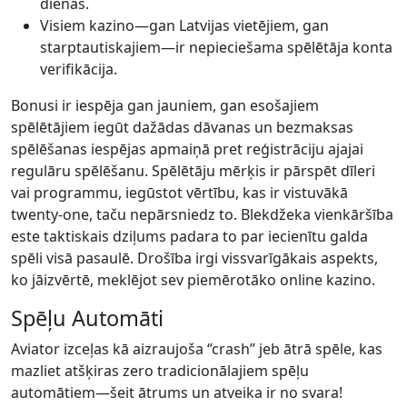
dienas.
Visiem kazino—gan Latvijas vietējiem, gan
starptautiskajiem—ir nepieciešama spēlētāja konta
verifikācija.
Bonusi ir iespēja gan jauniem, gan esošajiem
spēlētājiem iegūt dažādas dāvanas un bezmaksas
spēlēšanas iespējas apmaiņā pret reģistrāciju ajajai
regulāru spēlēšanu. Spēlētāju mērķis ir pārspēt dīleri
vai programmu, iegūstot vērtību, kas ir vistuvākā
twenty-one, taču nepārsniedz to. Blekdžeka vienkāršība
este taktiskais dziļums padara to par iecienītu galda
spēli visā pasaulē. Drošība irgi vissvarīgākais aspekts,
ko jāizvērtē, meklējot sev piemērotāko online kazino.
Spēļu Automāti
Aviator izceļas kā aizraujoša ‘’crash’’ jeb ātrā spēle, kas
mazliet atšķiras zero tradicionālajiem spēļu
automātiem—šeit ātrums un atveika ir no svara!