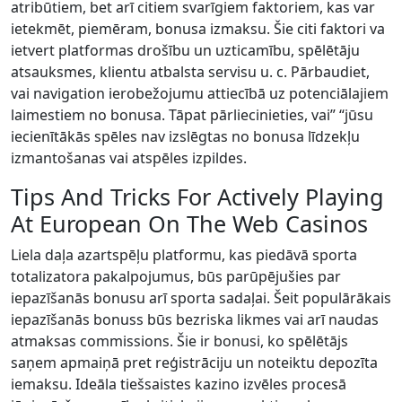
atribūtiem, bet arī citiem svarīgiem faktoriem, kas var
ietekmēt, piemēram, bonusa izmaksu. Šie citi faktori va
ietvert platformas drošību un uzticamību, spēlētāju
atsauksmes, klientu atbalsta servisu u. c. Pārbaudiet,
vai navigation ierobežojumu attiecībā uz potenciālajiem
laimestiem no bonusa. Tāpat pārliecinieties, vai” “jūsu
iecienītākās spēles nav izslēgtas no bonusa līdzekļu
izmantošanas vai atspēles izpildes.
Tips And Tricks For Actively Playing
At European On The Web Casinos
Liela daļa azartspēļu platformu, kas piedāvā sporta
totalizatora pakalpojumus, būs parūpējušies par
iepazīšanās bonusu arī sporta sadaļai. Šeit populārākais
iepazīšanās bonuss būs bezriska likmes vai arī naudas
atmaksas commissions. Šie ir bonusi, ko spēlētājs
saņem apmaiņā pret reģistrāciju un noteiktu depozīta
iemaksu. Ideāla tiešsaistes kazino izvēles procesā