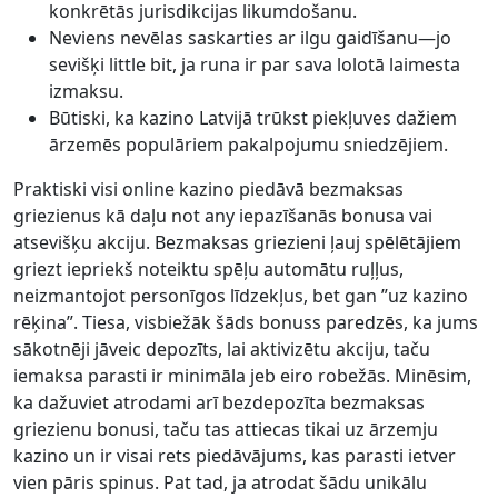
konkrētās jurisdikcijas likumdošanu.
Neviens nevēlas saskarties ar ilgu gaidīšanu—jo
sevišķi little bit, ja runa ir par sava lolotā laimesta
izmaksu.
Būtiski, ka kazino Latvijā trūkst piekļuves dažiem
ārzemēs populāriem pakalpojumu sniedzējiem.
Praktiski visi online kazino piedāvā bezmaksas
griezienus kā daļu not any iepazīšanās bonusa vai
atsevišķu akciju. Bezmaksas griezieni ļauj spēlētājiem
griezt iepriekš noteiktu spēļu automātu ruļļus,
neizmantojot personīgos līdzekļus, bet gan ”uz kazino
rēķina”. Tiesa, visbiežāk šāds bonuss paredzēs, ka jums
sākotnēji jāveic depozīts, lai aktivizētu akciju, taču
iemaksa parasti ir minimāla jeb eiro robežās. Minēsim,
ka dažuviet atrodami arī bezdepozīta bezmaksas
griezienu bonusi, taču tas attiecas tikai uz ārzemju
kazino un ir visai rets piedāvājums, kas parasti ietver
vien pāris spinus. Pat tad, ja atrodat šādu unikālu