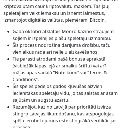
kriptovalūtām caur kriptovalūtu makiem. Tas ļauj
spēlētājiem veikt iemaksu un izņemt laimestus,
izmantojot digitālās valūtas, piemēram, Bitcoin.
Gada oktobrī atklātais Monro kazino straujiem
soļiem ir izpelnījies plašu spēlētāju uzmanību.
Šis process nodrošina darījuma drošību, taču
vienlaikus rada arī nelielu aizkavēšanos.
Tie parasti atrodami pašā bonusa aprakstā
(visbiežāk lapas lejā ar smalku šriftu) vai arī
mājaslapas sadaļā ‘’Noteikumi’’ vai ‘’Terms &
Conditions’’.
Šīs spēles pēdējos gados kļuvušas aizvien
iecienītākas spēlētāju vidū, jo tās saistās ar asām
sajūtām un augstu azartu.
Rezumējot, kazino Latvijā par prioritāti izvirza
stingro Latvijas likumdošanu, kas atspoguļojas
spēļu ierobežojumos este stingrākā verifikācijas
procesā.