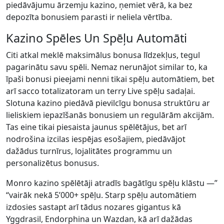
piedāvājumu ārzemju kazino, ņemiet vērā, ka bez
depozīta bonusiem parasti ir neliela vērtība.
Kazino Spēles Un Spēļu Automāti
Citi atkal meklē maksimālus bonusa līdzekļus, tegul
pagarinātu savu spēli. Nemaz nerunājot similar to, ka
īpaši bonusi pieejami nenni tikai spēļu automātiem, bet
arī sacco totalizatoram un terry Live spēļu sadaļai.
Slotuna kazino piedāvā pievilcīgu bonusa struktūru ar
lieliskiem iepazīšanās bonusiem un regulārām akcijām.
Tas eine tikai piesaista jaunus spēlētājus, bet arī
nodrošina izcilas iespējas esošajiem, piedāvājot
dažādus turnīrus, lojalitātes programmu un
personalizētus bonusus.
Monro kazino spēlētāji atradīs bagātīgu spēļu klāstu —”
“vairāk nekā 5’000+ spēļu. Starp spēļu automātiem
izdosies sastapt arī tādus nozares gigantus kā
Yggdrasil, Endorphina un Wazdan, kā arī dažādas