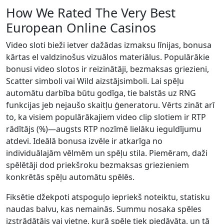
How We Rated The Very Best
European Online Casinos
Video sloti bieži ietver dažādas izmaksu līnijas, bonusa
kārtas el valdzinošus vizuālos materiālus. Populārākie
bonusi video slotos ir reizinātāji, bezmaksas griezieni,
Scatter simboli vai Wild aizstājsimboli. Lai spēļu
automātu darbība būtu godīga, tie balstās uz RNG
funkcijas jeb nejaušo skaitļu ģeneratoru. Vērts zināt arī
to, ka visiem populārākajiem video clip slotiem ir RTP
rādītājs (%)—augsts RTP nozīmē lielāku ieguldījumu
atdevi. Ideālā bonusa izvēle ir atkarīga no
individuālajām vēlmēm un spēļu stila. Piemēram, daži
spēlētāji dod priekšroku bezmaksas griezieniem
konkrētās spēļu automātu spēlēs.
Fiksētie džekpoti atspoguļo iepriekš noteiktu, statisku
naudas balvu, kas nemainās. Summu nosaka spēles
izstrādātājs vai vietne, kurā spēle tiek piedāvāta, un tā