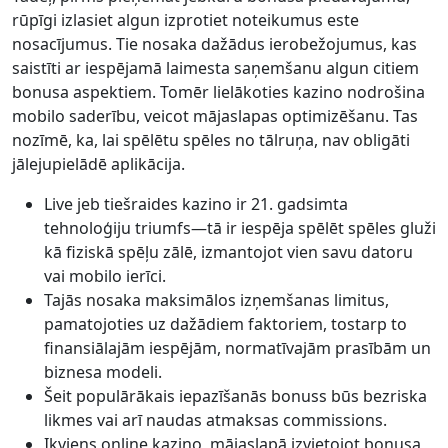
rūpīgi izlasiet algun izprotiet noteikumus este
nosacījumus. Tie nosaka dažādus ierobežojumus, kas
saistīti ar iespējamā laimesta saņemšanu algun citiem
bonusa aspektiem. Tomēr lielākoties kazino nodrošina
mobilo saderību, veicot mājaslapas optimizēšanu. Tas
nozīmē, ka, lai spēlētu spēles no tālruņa, nav obligāti
jālejupielādē aplikācija.
Live jeb tiešraides kazino ir 21. gadsimta
tehnoloģiju triumfs—tā ir iespēja spēlēt spēles gluži
kā fiziskā spēļu zālē, izmantojot vien savu datoru
vai mobilo ierīci.
Tajās nosaka maksimālos izņemšanas limitus,
pamatojoties uz dažādiem faktoriem, tostarp to
finansiālajām iespējām, normatīvajām prasībām un
biznesa modeli.
Šeit populārākais iepazīšanās bonuss būs bezriska
likmes vai arī naudas atmaksas commissions.
Ikviens online kazino, mājaslapā izvietojot bonusa