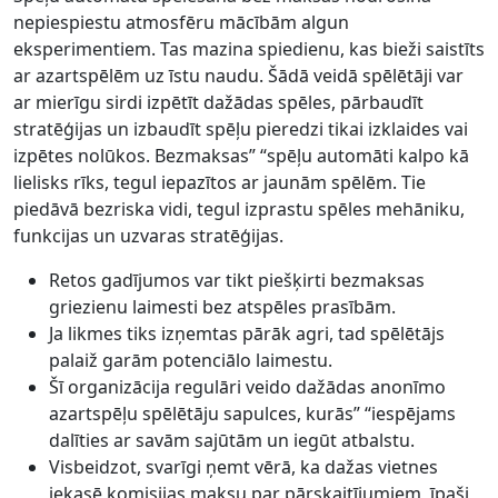
nepiespiestu atmosfēru mācībām algun
eksperimentiem. Tas mazina spiedienu, kas bieži saistīts
ar azartspēlēm uz īstu naudu. Šādā veidā spēlētāji var
ar mierīgu sirdi izpētīt dažādas spēles, pārbaudīt
stratēģijas un izbaudīt spēļu pieredzi tikai izklaides vai
izpētes nolūkos. Bezmaksas” “spēļu automāti kalpo kā
lielisks rīks, tegul iepazītos ar jaunām spēlēm. Tie
piedāvā bezriska vidi, tegul izprastu spēles mehāniku,
funkcijas un uzvaras stratēģijas.
Retos gadījumos var tikt piešķirti bezmaksas
griezienu laimesti bez atspēles prasībām.
Ja likmes tiks izņemtas pārāk agri, tad spēlētājs
palaiž garām potenciālo laimestu.
Šī organizācija regulāri veido dažādas anonīmo
azartspēļu spēlētāju sapulces, kurās” “iespējams
dalīties ar savām sajūtām un iegūt atbalstu.
Visbeidzot, svarīgi ņemt vērā, ka dažas vietnes
iekasē komisijas maksu par pārskaitījumiem, īpaši