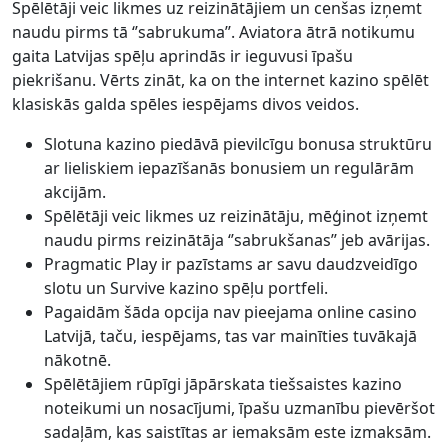
Spēlētāji veic likmes uz reizinātājiem un cenšas izņemt
naudu pirms tā ‘’sabrukuma’’. Aviatora ātrā notikumu
gaita Latvijas spēļu aprindās ir ieguvusi īpašu
piekrišanu. Vērts zināt, ka on the internet kazino spēlēt
klasiskās galda spēles iespējams divos veidos.
Slotuna kazino piedāvā pievilcīgu bonusa struktūru
ar lieliskiem iepazīšanās bonusiem un regulārām
akcijām.
Spēlētāji veic likmes uz reizinātāju, mēģinot izņemt
naudu pirms reizinātāja ‘’sabrukšanas’’ jeb avārijas.
Pragmatic Play ir pazīstams ar savu daudzveidīgo
slotu un Survive kazino spēļu portfeli.
Pagaidām šāda opcija nav pieejama online casino
Latvijā, taču, iespējams, tas var mainīties tuvākajā
nākotnē.
Spēlētājiem rūpīgi jāpārskata tiešsaistes kazino
noteikumi un nosacījumi, īpašu uzmanību pievēršot
sadaļām, kas saistītas ar iemaksām este izmaksām.