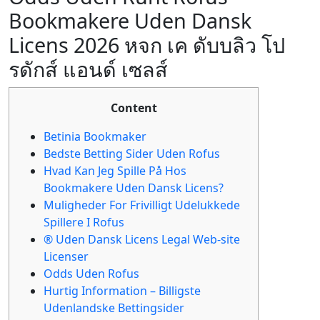
Bookmakere Uden Dansk
Licens 2026 หจก เค ดับบลิว โป
รดักส์ แอนด์ เซลส์
Content
Betinia Bookmaker
Bedste Betting Sider Uden Rofus
Hvad Kan Jeg Spille På Hos
Bookmakere Uden Dansk Licens?
Muligheder For Frivilligt Udelukkede
Spillere I Rofus
®️ Uden Dansk Licens Legal Web-site
Licenser
Odds Uden Rofus
Hurtig Information – Billigste
Udenlandske Bettingsider