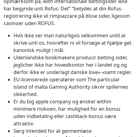
opmærksom på, with internationale bettingsider ikke
har begynde unti Rofus. Det” “betyder, at din Rofus-
registrering ikke vil rimpiazzare på disse sider, ligesom
casinoer uden ROFUS.
Hvis ikke ser man naturligvis velkommen until at
skrive unti os, hvorefter ni vil forsøge at hjælpe get
kanonisk muligt i mål.
Udenlandske bookmakere producir betting sider,
jeglicher ikke har hovedkontor her i landet og og
derfor ikke er underlagt danske love» «samt regler.
EU-licenserede operatører som The particular
island of malta Gaming Authority sikrer spillernes
sikkerhed.
Er du big apple company og ønsker within
minimere risikoen, har mulighed for en bonus
uden indbetaling eller cashback-bonus være
attraktiv.
Sørg intended for at gennemlæse