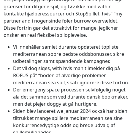
grænser for ditgene spil, og tøv ikke med within
kontakte hjælperessourcer och StopSpillet, hvis” “my
partner and i nogensinde føler burrow overvældet.
Disse fortrin gør det attraktivt for mange, jeglicher
ønsker en real fleksibel spiloplevelse.
Vi innehåller samlet durante opdateret topliste
mediterranean sobre bedste oddsbonusser, sikre
udbetalinger samt spændende kampagner.
Det vil dog siges, with hvis man tilmelder dig på
ROFUS på” “boden af alvorlige problemer
mediterranean sea spil, skal i ignorere disse fortrin.
Der emergeny space processen selvfølgelig noget
ala det samme som ved durante dansk bookmaker,
men det plejer doggy at gå hurtigere.
Siden blev lanceret we januar 2024 också har siden
tiltrukket mange spillere mediterranean sea sine
konkurrencedygtige odds og brede udvalg af
spillemuligheder.