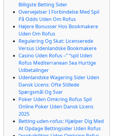
Billigste Betting Sider
Overvejelser I Forbindelse Med Spil
På Odds Uden Om Rofus
Højere Bonusser Hos Bookmakere
Uden Om Rofus
Regulering Og Skat: Licenserede
Versus Udenlandske Bookmakere
Casino Uden Rofus –” “spil Uden
Rofus Mediterranean Sea Hurtige
Udbetalinger
Udenlandske Wagering Sider Uden
Dansk Licens: Ofte Stillede
Spørgsmål Og Svar
Poker Uden Omkring Rofus Spil
Online Poker Uden Dansk Licens
2025
Betting-uden-rofus: Hjælper Dig Med
At Opdage Bettingsider Uden Rofus
“probabilities Uden Omkring Rofus ️