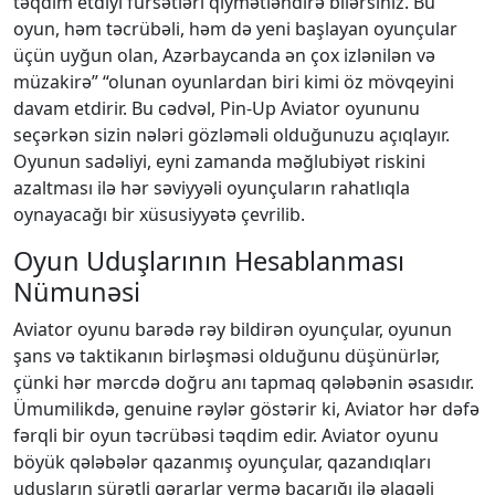
təqdim etdiyi fürsətləri qiymətləndirə bilərsiniz. Bu
oyun, həm təcrübəli, həm də yeni başlayan oyunçular
üçün uyğun olan, Azərbaycanda ən çox izlənilən və
müzakirə” “olunan oyunlardan biri kimi öz mövqeyini
davam etdirir. Bu cədvəl, Pin-Up Aviator oyununu
seçərkən sizin nələri gözləməli olduğunuzu açıqlayır.
Oyunun sadəliyi, eyni zamanda məğlubiyət riskini
azaltması ilə hər səviyyəli oyunçuların rahatlıqla
oynayacağı bir xüsusiyyətə çevrilib.
Oyun Uduşlarının Hesablanması
Nümunəsi
Aviator oyunu barədə rəy bildirən oyunçular, oyunun
şans və taktikanın birləşməsi olduğunu düşünürlər,
çünki hər mərcdə doğru anı tapmaq qələbənin əsasıdır.
Ümumilikdə, genuine rəylər göstərir ki, Aviator hər dəfə
fərqli bir oyun təcrübəsi təqdim edir. Aviator oyunu
böyük qələbələr qazanmış oyunçular, qazandıqları
uduşların sürətli qərarlar vermə bacarığı ilə əlaqəli