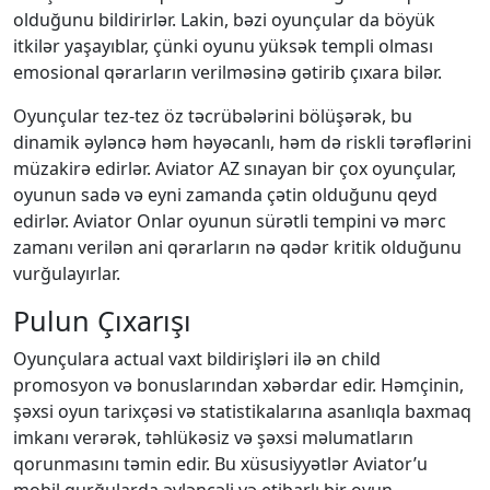
olduğunu bildirirlər. Lakin, bəzi oyunçular da böyük
itkilər yaşayıblar, çünki oyunu yüksək templi olması
emosional qərarların verilməsinə gətirib çıxara bilər.
Oyunçular tez-tez öz təcrübələrini bölüşərək, bu
dinamik əyləncə həm həyəcanlı, həm də riskli tərəflərini
müzakirə edirlər. Aviator AZ sınayan bir çox oyunçular,
oyunun sadə və eyni zamanda çətin olduğunu qeyd
edirlər. Aviator Onlar oyunun sürətli tempini və mərc
zamanı verilən ani qərarların nə qədər kritik olduğunu
vurğulayırlar.
Pulun Çıxarışı
Oyunçulara actual vaxt bildirişləri ilə ən child
promosyon və bonuslarından xəbərdar edir. Həmçinin,
şəxsi oyun tarixçəsi və statistikalarına asanlıqla baxmaq
imkanı verərək, təhlükəsiz və şəxsi məlumatların
qorunmasını təmin edir. Bu xüsusiyyətlər Aviator’u
mobil qurğularda əyləncəli və etibarlı bir oyun