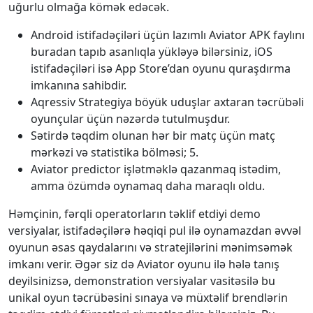
uğurlu olmağa kömək edəcək.
Android istifadəçiləri üçün lazımlı Aviator APK faylını
buradan tapıb asanlıqla yükləyə bilərsiniz, iOS
istifadəçiləri isə App Store’dan oyunu quraşdırma
imkanına sahibdir.
Aqressiv Strategiya böyük uduşlar axtaran təcrübəli
oyunçular üçün nəzərdə tutulmuşdur.
Sətirdə təqdim olunan hər bir matç üçün matç
mərkəzi və statistika bölməsi; 5.
Aviator predictor işlətməklə qazanmaq istədim,
amma özümdə oynamaq daha maraqlı oldu.
Həmçinin, fərqli operatorların təklif etdiyi demo
versiyalar, istifadəçilərə həqiqi pul ilə oynamazdan əvvəl
oyunun əsas qaydalarını və stratejilərini mənimsəmək
imkanı verir. Əgər siz də Aviator oyunu ilə hələ tanış
deyilsinizsə, demonstration versiyalar vasitəsilə bu
unikal oyun təcrübəsini sınaya və müxtəlif brendlərin