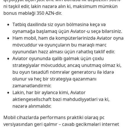
ni təşkil edir, lakin nəzərə alın ki, maksimum mümkün
bonus məbləği 350 AZN-dir.
Tətbiq daxilində siz oyun bölməsinə keçə və
oynamağa başlamaq üçün Aviator-u seçə bilərsiniz.
Həm mobil, həm də kompüterlərinizdə Aviator oyna
mövcuddur və oyunçuların bu maraqlı mərc
oyunundan həzz alması üçün rahatlıq təklif edir.
Aviator oyununda qalib gəlmək üçün çoxlu
strategiyalar mövcuddur, ancaq unutmaq olmaz ki,
bu oyun təsadüfi nömrələr generatoru ilə idarə
olunur və heç bir strategiya qazanmanı
zəmanətləndirmir.
Lakin, hər bir əyləncə kimi, Aviator
aktiengesellschaft bəzi məhdudiyyətləri va ki,
nəzərə alınmalıdır.
Mobil cihazlarda performans praktiki olaraq pc
versiyasından geri qalmır – cavab gecikmələri internet