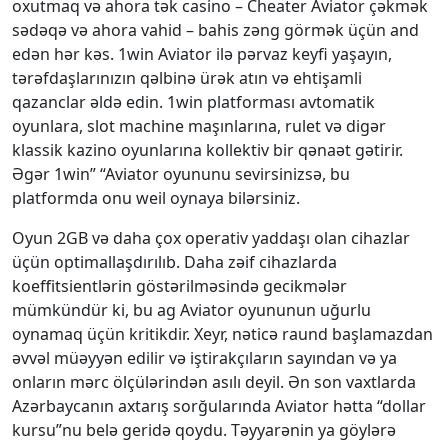
oxutmaq və ahora tək casino – Cheater Aviator çəkmək
sədəqə və ahora vahid – bahis zəng görmək üçün and
edən hər kəs. 1win Aviator ilə pərvaz keyfi yaşayın,
tərəfdaşlarınızın qəlbinə ürək atın və ehtişamli
qazanclar əldə edin. 1win platforması avtomatik
oyunlara, slot machine maşınlarına, rulet və digər
klassik kazino oyunlarına kollektiv bir qənaət gətirir.
Əgər 1win” “Aviator oyununu sevirsinizsə, bu
platformda onu weil oynaya bilərsiniz.
Oyun 2GB və daha çox operativ yaddaşı olan cihazlar
üçün optimallaşdırılıb. Daha zəif cihazlarda
koeffitsientlərin göstərilməsində gecikmələr
mümkündür ki, bu ag Aviator oyununun uğurlu
oynamaq üçün kritikdir. Xeyr, nəticə raund başlamazdan
əvvəl müəyyən edilir və iştirakçıların sayından və ya
onların mərc ölçülərindən asılı deyil. Ən son vaxtlarda
Azərbaycanın axtarış sorğularında Aviator hətta “dollar
kursu”nu belə geridə qoydu. Təyyarənin ya göylərə