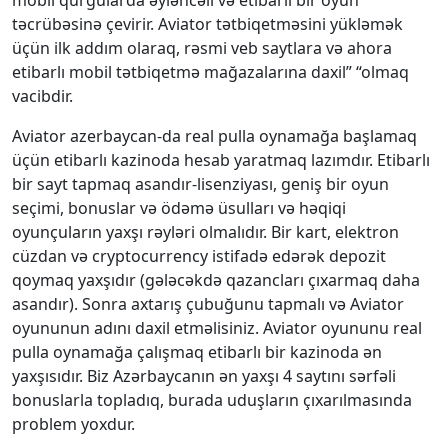
təcrübəsinə çevirir. Aviator tətbiqetməsini yükləmək
üçün ilk addım olaraq, rəsmi veb saytlara və ahora
etibarlı mobil tətbiqetmə mağazalarına daxil” “olmaq
vacibdir.
Aviator azerbaycan-da real pulla oynamağa başlamaq
üçün etibarlı kazinoda hesab yaratmaq lazımdır. Etibarlı
bir sayt tapmaq asandır-lisenziyası, geniş bir oyun
seçimi, bonuslar və ödəmə üsulları və həqiqi
oyunçuların yaxşı rəyləri olmalıdır. Bir kart, elektron
cüzdan və cryptocurrency istifadə edərək depozit
qoymaq yaxşıdır (gələcəkdə qazancları çıxarmaq daha
asandır). Sonra axtarış çubuğunu tapmalı və Aviator
oyununun adını daxil etməlisiniz. Aviator oyununu real
pulla oynamağa çalışmaq etibarlı bir kazinoda ən
yaxşısıdır. Biz Azərbaycanın ən yaxşı 4 saytını sərfəli
bonuslarla topladıq, burada uduşların çıxarılmasında
problem yoxdur.