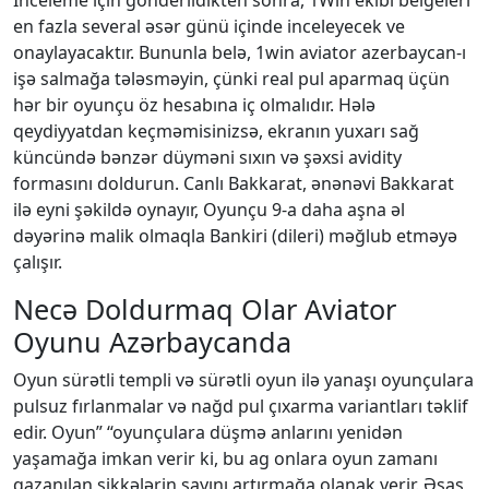
en fazla several əsər günü içinde inceleyecek ve
onaylayacaktır. Bununla belə, 1win aviator azerbaycan-ı
işə salmağa tələsməyin, çünki real pul aparmaq üçün
hər bir oyunçu öz hesabına iç olmalıdır. Hələ
qeydiyyatdan keçməmisinizsə, ekranın yuxarı sağ
küncündə bənzər düyməni sıxın və şəxsi avidity
formasını doldurun. Canlı Bakkarat, ənənəvi Bakkarat
ilə eyni şəkildə oynayır, Oyunçu 9-a daha aşna əl
dəyərinə malik olmaqla Bankiri (dileri) məğlub etməyə
çalışır.
Necə Doldurmaq Olar Aviator
Oyunu Azərbaycanda
Oyun sürətli templi və sürətli oyun ilə yanaşı oyunçulara
pulsuz fırlanmalar və nağd pul çıxarma variantları təklif
edir. Oyun” “oyunçulara düşmə anlarını yenidən
yaşamağa imkan verir ki, bu ag onlara oyun zamanı
qazanılan sikkələrin sayını artırmağa olanak verir. Əsas