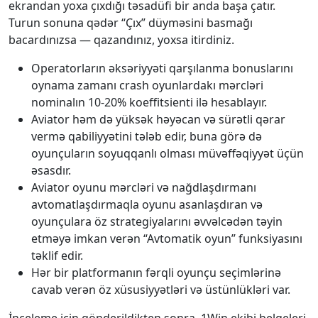
ekrandan yoxa çıxdığı təsadüfi bir anda başa çatır.
Turun sonuna qədər “Çıx” düyməsini basmağı
bacardınızsa — qazandınız, yoxsa itirdiniz.
Operatorların əksəriyyəti qarşılanma bonuslarını
oynama zamanı crash oyunlardakı mərcləri
nominalın 10-20% koeffitsienti ilə hesablayır.
Aviator həm də yüksək həyəcan və sürətli qərar
vermə qabiliyyətini tələb edir, buna görə də
oyunçuların soyuqqanlı olması müvəffəqiyyət üçün
əsasdır.
Aviator oyunu mərcləri və nağdlaşdırmanı
avtomatlaşdırmaqla oyunu asanlaşdıran və
oyunçulara öz strategiyalarını əvvəlcədən təyin
etməyə imkan verən “Avtomatik oyun” funksiyasını
təklif edir.
Hər bir platformanın fərqli oyunçu seçimlərinə
cavab verən öz xüsusiyyətləri və üstünlükləri var.
İnceleme için gönderildikten sonra, 1Win ekibi belgeleri